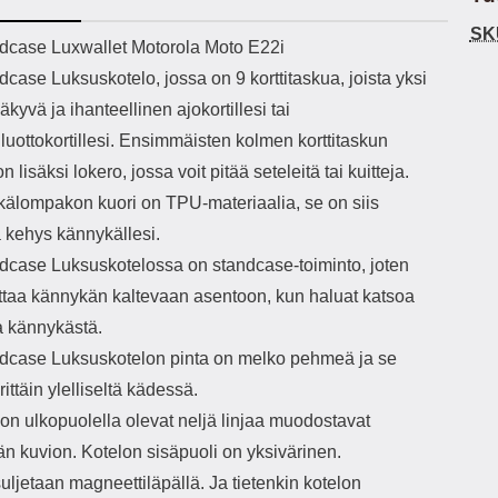
h-versio: 5.3 Akkukotelon
Lightning -johto tulee mukana. Tuote
SK
tti: 200 mha Kuunteluaika:
on CE-merkitty Input: AC100-240V
käy
ekuvaus
dcase Luxwallet Motorola Moto E22i
noin 4 tuntia
50/60Hz 0.8A Max Output: USB:
vahi
case Luksuskotelo, jossa on 9 korttitaskua, joista yksi
DC5V/3.0A (15W) 9V/2.0A (18W)
au
12V/1.5 (18W) Type-C: 5V/3A
il
äkyvä ja ihanteellinen ajokortillesi tai
(PD15W) 9V/2.22A (PD20W)
sis
luottokortillesi. Ensimmäisten kolmen korttitaskun
12V/1.67A(PD20W) Total Effekt:
paik
5V/3A Max Maximum output: 20.W
kla
n lisäksi lokero, jossa voit pitää seteleitä tai kuitteja.
Max Johdon pituus: 1 metri Väri:
s
älompakon kuori on TPU-materiaalia, se on siis
Valkoinen
väreissä Materiaali
Yks
kehys kännykällesi.
Kot
dcase Luksuskotelossa on standcase-toiminto, joten
o
mat
ettaa kännykän kaltevaan asentoon, kun haluat katsoa
ko
a kännykästä.
hei
dcase Luksuskotelon pinta on melko pehmeä ja se
rittäin ylelliseltä kädessä.
k
As
n ulkopuolella olevat neljä linjaa muodostavat
än kuvion. Kotelon sisäpuoli on yksivärinen.
lo
ajat
uljetaan magneettiläpällä. Ja tietenkin kotelon