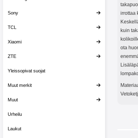
takapuol
Sony
irrottaa
Keskellä
TCL
kuin tak
kolikoil
Xiaomi
ota huom
ZTE
enemmän
Lisäläpä
Yleissopivat suojat
lompako
Muut merkit
Materia
Vetoketj
Muut
Urheilu
Laukut