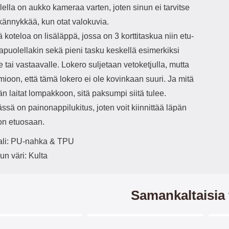
ella on aukko kameraa varten, joten sinun ei tarvitse
 kännykkää, kun otat valokuvia.
 koteloa on lisäläppä, jossa on 3 korttitaskua niin etu-
apuolellakin sekä pieni tasku keskellä esimerkiksi
le tai vastaavalle. Lokero suljetaan vetoketjulla, mutta
ioon, että tämä lokero ei ole kovinkaan suuri. Ja mitä
 laitat lompakkoon, sitä paksumpi siitä tulee.
ssä on painonappilukitus, joten voit kiinnittää läpän
n etuosaan.
ali: PU-nahka & TPU
un väri: Kulta
Samankaltaisia 
Merkitse blow productListContainer
Merkitse blow productListCo