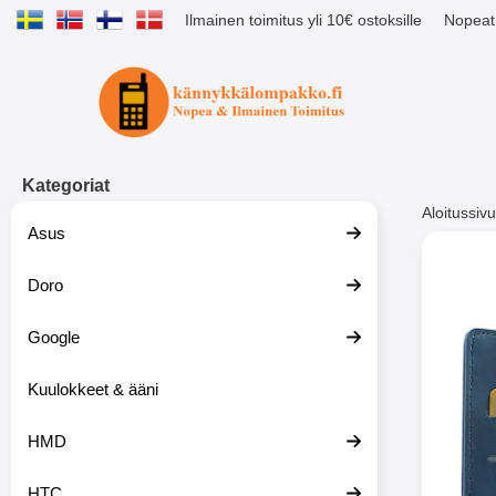
Ilmainen toimitus yli 10€ ostoksille
Nopeat 
Ostoskori laajennettu Tibro billig
Kategoriat
Aloitussivu
Asus
Muutk
Doro
Google
-51%
Kuulokkeet & ääni
HMD
HTC