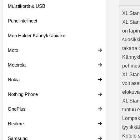
Bluetoot
Muistikortit & USB
kapasitee
Tuot
XL Stan
Puhelintelineet
XL Stand
on läpin
Mob Holder Kännykkäpidike
suosikki
takana o
Moto
Kännykk
Motorola
pehmeä 
XL Stan
Nokia
voit as
elokuvi
Nothing Phone
XL Stan
OnePlus
tuntuu e
Lompako
Realme
tyylikkä
Kotelo s
Samsung