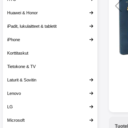
Huawei & Honor
Langat
iPadit, lukulaitteet & tabletit
XO-X33 Bl
iPhone
X33 ov
kuulo
36.9
Mukan
Korttitaskut
kuulokk
menetä 
Tietokone & TV
laturina k
käytössä
koteloon, 
Laturit & Sovitin
kuunne
Molempi
Lenovo
eriksee
varustet
voidaan k
LG
Bluetoot
hyvän
Microsoft
yhteyde
Tuote
joka kest