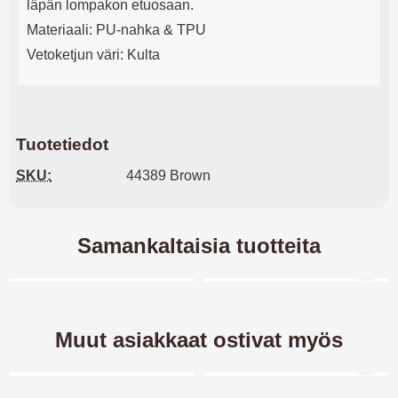
läpän lompakon etuosaan.
Materiaali: PU-nahka & TPU
Vetoketjun väri: Kulta
Tuotetiedot
SKU:
44389 Brown
Samankaltaisia tuotteita
Merkitse blow productListContainer
Merkitse blow productL
6 variantit
Muut asiakkaat ostivat myös
Merkitse blow productListContainer
Merkitse blow productL