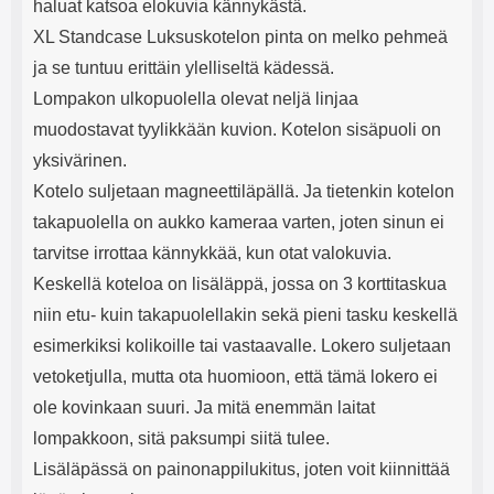
haluat katsoa elokuvia kännykästä.
XL Standcase Luksuskotelon pinta on melko pehmeä
ja se tuntuu erittäin ylelliseltä kädessä.
Lompakon ulkopuolella olevat neljä linjaa
muodostavat tyylikkään kuvion. Kotelon sisäpuoli on
yksivärinen.
Kotelo suljetaan magneettiläpällä. Ja tietenkin kotelon
takapuolella on aukko kameraa varten, joten sinun ei
tarvitse irrottaa kännykkää, kun otat valokuvia.
Keskellä koteloa on lisäläppä, jossa on 3 korttitaskua
niin etu- kuin takapuolellakin sekä pieni tasku keskellä
esimerkiksi kolikoille tai vastaavalle. Lokero suljetaan
vetoketjulla, mutta ota huomioon, että tämä lokero ei
ole kovinkaan suuri. Ja mitä enemmän laitat
lompakkoon, sitä paksumpi siitä tulee.
Lisäläpässä on painonappilukitus, joten voit kiinnittää