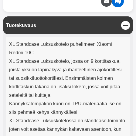
mha Kuunteluaika: noin 4 tuntia
Input: AC100-240V 50/60Hz 0.8A
Max Output: USB: DC5V/3.0A
(15W) 9V/2.0A (18W) 12V/1.5
(18W) Type-C: 5V/3A (PD15W)
S
Tuotekuvaus
9V/2.22A (PD20W)
u
12V/1.67A(PD20W) Total Effekt:
l
5V/3A Max Maximum output:
Tuotekuvaus
j
20.W Max Johdon pituus: 1 metri
XL Standcase Luksuskotelo puhelimeen Xiaomi
e
Väri: Valkoinen
Redmi 10C
XL Standcase Luksuskotelo, jossa on 9 korttitaskua,
joista yksi on läpinäkyvä ja ihanteellinen ajokortillesi
tai suosikkiluottokortillesi. Ensimmäisten kolmen
korttitaskun takana on lisäksi lokero, jossa voit pitää
seteleitä tai kuitteja.
Kännykkälompakon kuori on TPU-materiaalia, se on
siis pehmeä kehys kännykällesi.
XL Standcase Luksuskotelossa on standcase-toiminto,
joten voit asettaa kännykän kaltevaan asentoon, kun