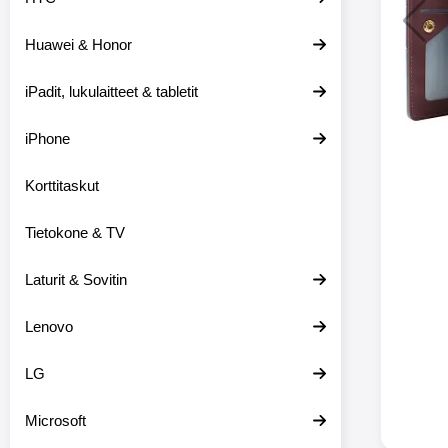
Huawei & Honor
Langat
iPadit, lukulaitteet & tabletit
XO-X33 Bl
iPhone
X33 ov
kuulo
36.9
Mukan
Korttitaskut
kuulokk
menetä 
Tietokone & TV
laturina k
käytössä
koteloon, 
Laturit & Sovitin
kuunne
Molempi
Lenovo
eriksee
varustet
voidaan k
LG
Bluetoot
hyvän
Microsoft
yhteyde
joka kest