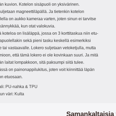
än kuvion. Kotelon sisäpuoli on yksivärinen.
uljetaan magneettiläpällä. Ja tietenkin kotelon
ella on aukko kameraa varten, joten sinun ei tarvitse
 kännykkää, kun otat valokuvia.
 koteloa on lisäläppä, jossa on 3 korttitaskua niin etu-
apuolellakin sekä pieni tasku keskellä esimerkiksi
le tai vastaavalle. Lokero suljetaan vetoketjulla, mutta
ioon, että tämä lokero ei ole kovinkaan suuri. Ja mitä
 laitat lompakkoon, sitä paksumpi siitä tulee.
ssä on painonappilukitus, joten voit kiinnittää läpän
n etuosaan.
ali: PU-nahka & TPU
un väri: Kulta
Samankaltaisia 