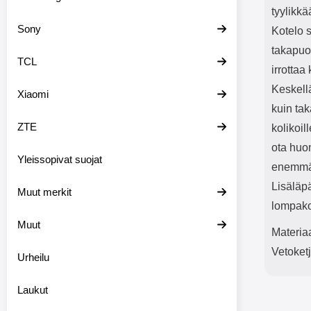
tyylikkä
Sony
Kotelo s
takapuol
TCL
irrottaa
Keskellä
Xiaomi
kuin tak
ZTE
kolikoil
ota huom
Yleissopivat suojat
enemmän
Lisäläpä
Muut merkit
lompako
Muut
Materia
Vetoketj
Urheilu
Laukut