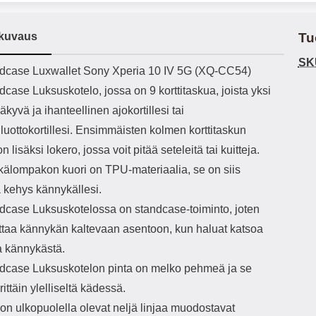
h-versio: 5.3 Akkukotelon
Lightning -johto tulee mukana. Tuote
reu
tti: 200 mha Kuunteluaika:
on CE-merkitty Input: AC100-240V
paik
kuvaus
Tu
noin 4 tuntia
50/60Hz 0.8A Max Output: USB:
ty
DC5V/3.0A (15W) 9V/2.0A (18W)
vo
SK
12V/1.5 (18W) Type-C: 5V/3A
esi
ekuvaus
dcase Luxwallet Sony Xperia 10 IV 5G (XQ-CC54)
(PD15W) 9V/2.22A (PD20W)
ett
case Luksuskotelo, jossa on 9 korttitaskua, joista yksi
12V/1.67A(PD20W) Total Effekt:
5V/3A Max Maximum output: 20.W
epä
äkyvä ja ihanteellinen ajokortillesi tai
Max Johdon pituus: 1 metri Väri:
luottokortillesi. Ensimmäisten kolmen korttitaskun
Valkoinen
t
n lisäksi lokero, jossa voit pitää seteleitä tai kuitteja.
puh
älompakon kuori on TPU-materiaalia, se on siis
so
e
kehys kännykällesi.
sorm
dcase Luksuskotelossa on standcase-toiminto, joten
su
tarvi
ettaa kännykän kaltevaan asentoon, kun haluat katsoa
a kännykästä.
dcase Luksuskotelon pinta on melko pehmeä ja se
rittäin ylelliseltä kädessä.
n ulkopuolella olevat neljä linjaa muodostavat