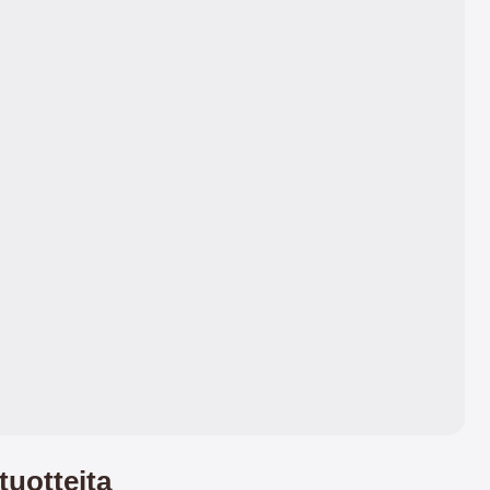
ominaisuuksien ja mukavan
tuntuman.
tuotteita