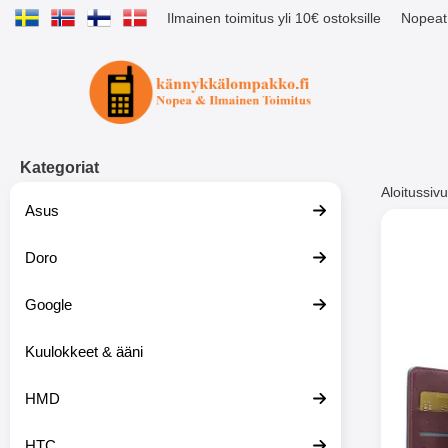
Ilmainen toimitus yli 10€ ostoksille
Nopeat 
Ostoskori laajennettu Tibro billig
Kategoriat
Aloitussivu
Asus
Muutk
Doro
Google
-51%
Kuulokkeet & ääni
HMD
HTC