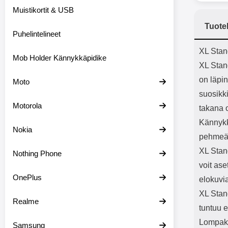
Bluetoot
Muistikortit & USB
kapasitee
Tuote
Puhelintelineet
Tuot
XL Stan
Mob Holder Kännykkäpidike
XL Stand
on läpin
Moto
suosikki
Motorola
takana o
Kännykk
Nokia
pehmeä 
XL Stan
Nothing Phone
voit as
OnePlus
elokuvi
XL Stan
Realme
tuntuu e
Lompako
Samsung