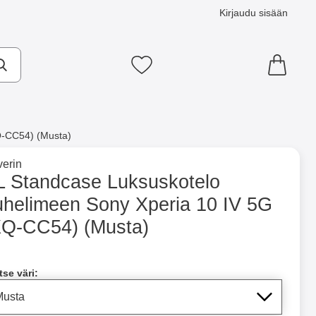
Kirjaudu sisään
Suosikkini
Q-CC54) (Musta)
×
e tuotemerkkisivulle
erin
a 10 IV 5G (XQ-CC54) (Musta) suosikiksi
L Standcase Luksuskotelo
uhelimeen Sony Xperia 10 IV 5G
ntainer
Merkitse blow productListContainer
Merkitse blow productLi
7 variantit
XQ-CC54) (Musta)
a tämä tuote, XL Standcase Luksuskotelo puhelimeen Sony Xp
tse väri: