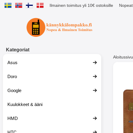
Ilmainen toimitus yli 10€ ostoksille
Nopeat 
Ostoskori laajennettu Tibro billig
Kategoriat
Aloitussivu
Asus
Muutk
Doro
Google
-51%
Kuulokkeet & ääni
HMD
HTC