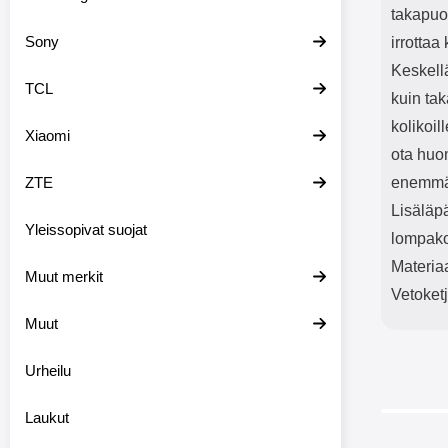
takapuol
Sony
irrottaa
Keskellä
TCL
kuin tak
kolikoil
Xiaomi
ota huom
ZTE
enemmän
Lisäläpä
Yleissopivat suojat
lompak
Materia
Muut merkit
Vetoketj
Muut
Urheilu
Laukut