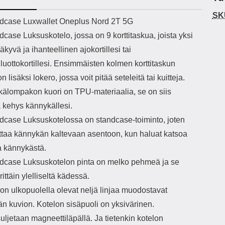
h-versio: 5.3 Akkukotelon
Lightning -johto tulee mukana. Tuote
SK
tti: 200 mha Kuunteluaika:
on CE-merkitty Input: AC100-240V
käy
ekuvaus
dcase Luxwallet Oneplus Nord 2T 5G
noin 4 tuntia
50/60Hz 0.8A Max Output: USB:
vahi
case Luksuskotelo, jossa on 9 korttitaskua, joista yksi
DC5V/3.0A (15W) 9V/2.0A (18W)
au
12V/1.5 (18W) Type-C: 5V/3A
il
äkyvä ja ihanteellinen ajokortillesi tai
(PD15W) 9V/2.22A (PD20W)
sis
luottokortillesi. Ensimmäisten kolmen korttitaskun
12V/1.67A(PD20W) Total Effekt:
paik
5V/3A Max Maximum output: 20.W
kla
n lisäksi lokero, jossa voit pitää seteleitä tai kuitteja.
Max Johdon pituus: 1 metri Väri:
s
älompakon kuori on TPU-materiaalia, se on siis
Valkoinen
väreissä Materiaali
Yks
kehys kännykällesi.
Kot
dcase Luksuskotelossa on standcase-toiminto, joten
o
mat
ettaa kännykän kaltevaan asentoon, kun haluat katsoa
ko
a kännykästä.
hei
dcase Luksuskotelon pinta on melko pehmeä ja se
rittäin ylelliseltä kädessä.
k
As
n ulkopuolella olevat neljä linjaa muodostavat
än kuvion. Kotelon sisäpuoli on yksivärinen.
lo
ajat
uljetaan magneettiläpällä. Ja tietenkin kotelon