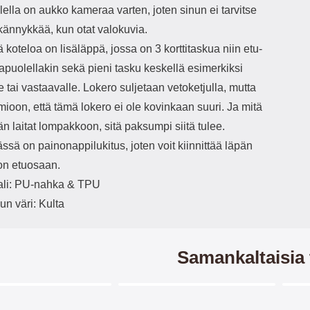
ella on aukko kameraa varten, joten sinun ei tarvitse
 kännykkää, kun otat valokuvia.
 koteloa on lisäläppä, jossa on 3 korttitaskua niin etu-
apuolellakin sekä pieni tasku keskellä esimerkiksi
le tai vastaavalle. Lokero suljetaan vetoketjulla, mutta
ioon, että tämä lokero ei ole kovinkaan suuri. Ja mitä
 laitat lompakkoon, sitä paksumpi siitä tulee.
ssä on painonappilukitus, joten voit kiinnittää läpän
on etuosaan.
ali: PU-nahka & TPU
un väri: Kulta
Samankaltaisia 
Merkitse blow productListContainer
Merkitse blow productListCo