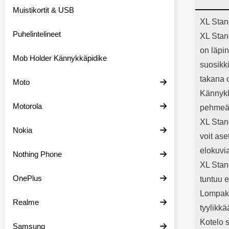
Bluetoot
Muistikortit & USB
kapasitee
Tuot
XL Stan
Puhelintelineet
XL Stand
on läpin
Mob Holder Kännykkäpidike
suosikki
takana o
Moto
Kännykk
Motorola
pehmeä 
XL Stan
Nokia
voit as
elokuvi
Nothing Phone
XL Stan
OnePlus
tuntuu e
Lompako
Realme
tyylikkä
Kotelo s
Samsung