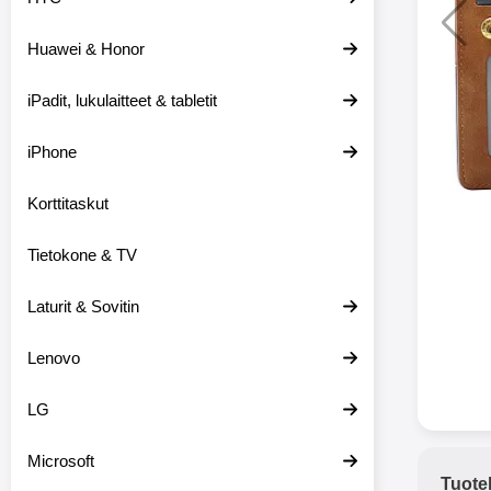
Huawei & Honor
Langat
iPadit, lukulaitteet & tabletit
XO-X33 Bl
iPhone
X33 ov
kuulo
36.9
Mukan
Korttitaskut
kuulokk
menetä 
Tietokone & TV
laturina k
käytössä
koteloon, 
Laturit & Sovitin
kuunne
Molempi
Lenovo
eriksee
varustet
voidaan k
LG
Bluetoot
hyvän
Microsoft
yhteyde
Tuote
joka kest