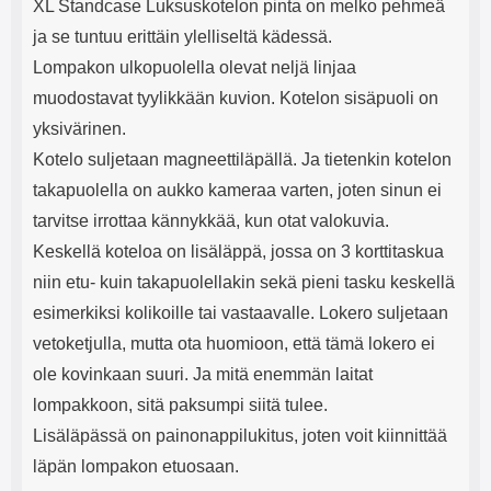
XL Standcase Luksuskotelon pinta on melko pehmeä
ja se tuntuu erittäin ylelliseltä kädessä.
Lompakon ulkopuolella olevat neljä linjaa
muodostavat tyylikkään kuvion. Kotelon sisäpuoli on
yksivärinen.
Kotelo suljetaan magneettiläpällä. Ja tietenkin kotelon
takapuolella on aukko kameraa varten, joten sinun ei
tarvitse irrottaa kännykkää, kun otat valokuvia.
Keskellä koteloa on lisäläppä, jossa on 3 korttitaskua
niin etu- kuin takapuolellakin sekä pieni tasku keskellä
esimerkiksi kolikoille tai vastaavalle. Lokero suljetaan
vetoketjulla, mutta ota huomioon, että tämä lokero ei
ole kovinkaan suuri. Ja mitä enemmän laitat
lompakkoon, sitä paksumpi siitä tulee.
Lisäläpässä on painonappilukitus, joten voit kiinnittää
läpän lompakon etuosaan.