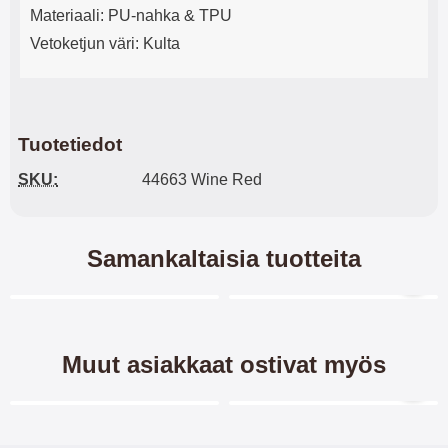
Materiaali: PU-nahka & TPU
Vetoketjun väri: Kulta
Tuotetiedot
SKU:
44663 Wine Red
Samankaltaisia tuotteita
Merkitse blow productListContainer
Merkitse blow productL
-32%
Muut asiakkaat ostivat myös
Merkitse blow productListContainer
Merkitse blow productL
-60%