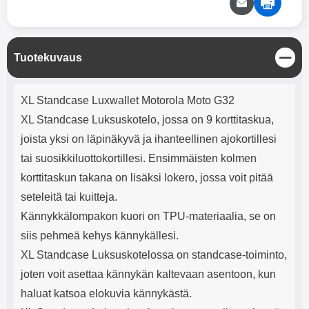
mha Kuunteluaika: noin 4 tuntia
Input: AC100-240V 50/60Hz 0.8A
Max Output: USB: DC5V/3.0A
(15W) 9V/2.0A (18W) 12V/1.5
(18W) Type-C: 5V/3A (PD15W)
S
Tuotekuvaus
9V/2.22A (PD20W)
u
12V/1.67A(PD20W) Total Effekt:
l
5V/3A Max Maximum output:
Tuotekuvaus
j
20.W Max Johdon pituus: 1 metri
XL Standcase Luxwallet Motorola Moto G32
e
Väri: Valkoinen
XL Standcase Luksuskotelo, jossa on 9 korttitaskua,
joista yksi on läpinäkyvä ja ihanteellinen ajokortillesi
tai suosikkiluottokortillesi. Ensimmäisten kolmen
korttitaskun takana on lisäksi lokero, jossa voit pitää
seteleitä tai kuitteja.
Kännykkälompakon kuori on TPU-materiaalia, se on
siis pehmeä kehys kännykällesi.
XL Standcase Luksuskotelossa on standcase-toiminto,
joten voit asettaa kännykän kaltevaan asentoon, kun
haluat katsoa elokuvia kännykästä.