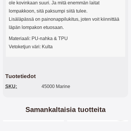
ole kovinkaan suuri. Ja mitä enemmän laitat
lompakkoon, sitä paksumpi siitä tulee.
Lisäläpässä on painonappilukitus, joten voit kiinnittää
läpän lompakon etuosaan.
Materiaali: PU-nahka & TPU
Vetoketjun väri: Kulta
Tuotetiedot
SKU:
45000 Marine
Samankaltaisia tuotteita
Merkitse blow productListContainer
Merkitse blow productL
-32%