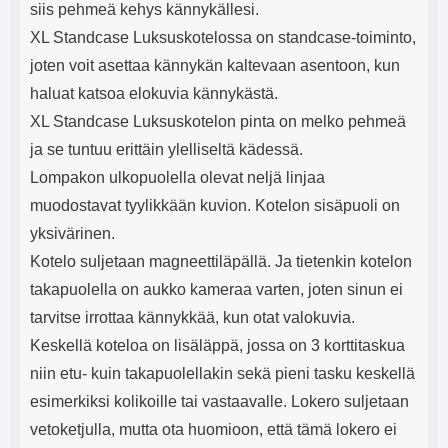
siis pehmeä kehys kännykällesi.
XL Standcase Luksuskotelossa on standcase-toiminto,
joten voit asettaa kännykän kaltevaan asentoon, kun
haluat katsoa elokuvia kännykästä.
XL Standcase Luksuskotelon pinta on melko pehmeä
ja se tuntuu erittäin ylelliseltä kädessä.
Lompakon ulkopuolella olevat neljä linjaa
muodostavat tyylikkään kuvion. Kotelon sisäpuoli on
yksivärinen.
Kotelo suljetaan magneettiläpällä. Ja tietenkin kotelon
takapuolella on aukko kameraa varten, joten sinun ei
tarvitse irrottaa kännykkää, kun otat valokuvia.
Keskellä koteloa on lisäläppä, jossa on 3 korttitaskua
niin etu- kuin takapuolellakin sekä pieni tasku keskellä
esimerkiksi kolikoille tai vastaavalle. Lokero suljetaan
vetoketjulla, mutta ota huomioon, että tämä lokero ei