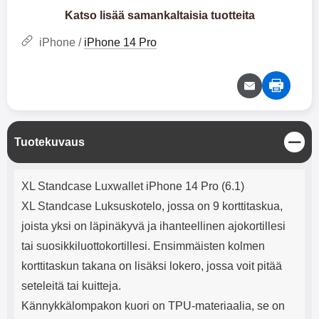
mha Kuunteluaika: noin 4 tuntia
Input: AC100-240V 50/60Hz 0.8A
Katso lisää samankaltaisia tuotteita
Max Output: USB: DC5V/3.0A
(15W) 9V/2.0A (18W) 12V/1.5
iPhone /
iPhone 14 Pro
(18W) Type-C: 5V/3A (PD15W)
9V/2.22A (PD20W)
12V/1.67A(PD20W) Total Effekt:
5V/3A Max Maximum output:
20.W Max Johdon pituus: 1 metri
Väri: Valkoinen
S
Tuotekuvaus
u
l
Tuotekuvaus
j
XL Standcase Luxwallet iPhone 14 Pro (6.1)
e
XL Standcase Luksuskotelo, jossa on 9 korttitaskua,
joista yksi on läpinäkyvä ja ihanteellinen ajokortillesi
tai suosikkiluottokortillesi. Ensimmäisten kolmen
korttitaskun takana on lisäksi lokero, jossa voit pitää
seteleitä tai kuitteja.
Kännykkälompakon kuori on TPU-materiaalia, se on