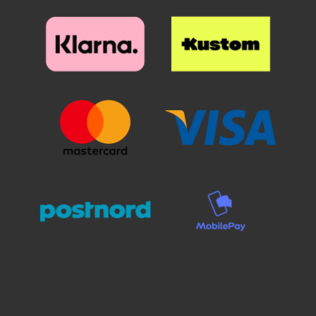
kuviolompakkoa/design-
kuviolompakkoa/design-
lompakkoa. Lompakkokotelon
lompakkoa. Lompakkokotelon
ulkopuoli on koristeltu kauniilla
ulkopuoli on koristeltu kauniilla
kuviolla sisäpuolen ollessa
kuviolla sisäpuolen ollessa
yksivärinen (harmaa).
yksivärinen (harmaa).