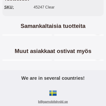
SKU:
45247 Clear
Samankaltaisia tuotteita
Merkitse blow productListContainer
Merkitse blow productL
-28%
-28%
Muut asiakkaat ostivat myös
Merkitse blow productListContainer
Merkitse blow productL
We are in several countries!
Kuviolompakko Motorola
Kuviolompakko Motorola
Moto G32
Moto G32
billigamobilskydd.se
Design-
Design-