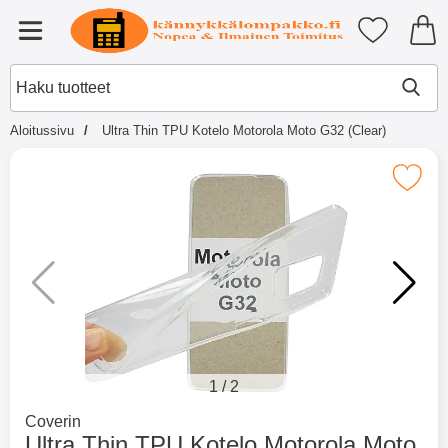
Ostoskori laajennettu Tibro billi
Suosikkini
Valikko
Aloitussivu
Ultra Thin TPU Kotelo Motorola Moto G32 (Clear)
×
Muutkin ostivat
Merkitse ultra Thin TPU Kotelo Motorola
Merkitse blow productListContainer
Merkitse blow productL
2 variantit
-51%
1
/
2
Mene tuotemerkkisivulle
Coverin
Ultra Thin TPU Kotelo Motorola Moto