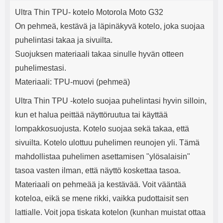
Tuotekuvaus
mha Kuunteluaika: noin 4 tuntia
Input: AC100-240V 50/60Hz 0.8A
j
Ultra Thin TPU- kotelo Motorola Moto G32
Max Output: USB: DC5V/3.0A
e
(15W) 9V/2.0A (18W) 12V/1.5
On pehmeä, kestävä ja läpinäkyvä kotelo, joka suojaa
(18W) Type-C: 5V/3A (PD15W)
puhelintasi takaa ja sivuilta.
9V/2.22A (PD20W)
12V/1.67A(PD20W) Total Effekt:
Suojuksen materiaali takaa sinulle hyvän otteen
5V/3A Max Maximum output:
puhelimestasi.
20.W Max Johdon pituus: 1 metri
Väri: Valkoinen
Materiaali: TPU-muovi (pehmeä)
Ultra Thin TPU -kotelo suojaa puhelintasi hyvin silloin,
kun et halua peittää näyttöruutua tai käyttää
lompakkosuojusta. Kotelo suojaa sekä takaa, että
sivuilta. Kotelo ulottuu puhelimen reunojen yli. Tämä
mahdollistaa puhelimen asettamisen "ylösalaisin"
tasoa vasten ilman, että näyttö koskettaa tasoa.
Materiaali on pehmeää ja kestävää. Voit vääntää
koteloa, eikä se mene rikki, vaikka pudottaisit sen
lattialle. Voit jopa tiskata kotelon (kunhan muistat ottaa