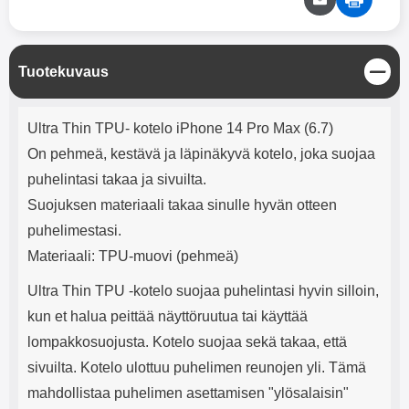
mha Kuunteluaika: noin 4 tuntia
Input: AC100-240V 50/60Hz 0.8A
Max Output: USB: DC5V/3.0A
(15W) 9V/2.0A (18W) 12V/1.5
(18W) Type-C: 5V/3A (PD15W)
S
Tuotekuvaus
9V/2.22A (PD20W)
u
12V/1.67A(PD20W) Total Effekt:
l
5V/3A Max Maximum output:
Tuotekuvaus
j
Ultra Thin TPU- kotelo iPhone 14 Pro Max (6.7)
20.W Max Johdon pituus: 1 metri
e
Väri: Valkoinen
On pehmeä, kestävä ja läpinäkyvä kotelo, joka suojaa
puhelintasi takaa ja sivuilta.
Suojuksen materiaali takaa sinulle hyvän otteen
puhelimestasi.
Materiaali: TPU-muovi (pehmeä)
Ultra Thin TPU -kotelo suojaa puhelintasi hyvin silloin,
kun et halua peittää näyttöruutua tai käyttää
lompakkosuojusta. Kotelo suojaa sekä takaa, että
sivuilta. Kotelo ulottuu puhelimen reunojen yli. Tämä
mahdollistaa puhelimen asettamisen "ylösalaisin"