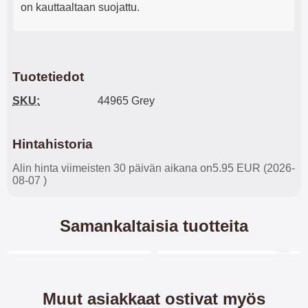
on kauttaaltaan suojattu.
Tuotetiedot
SKU:
44965 Grey
Hintahistoria
Alin hinta viimeisten 30 päivän aikana on5.95 EUR (2026-
08-07 )
Samankaltaisia tuotteita
Merkitse blow productListContainer
Merkitse blow productL
9 variantit
5 variantit
-40%
Muut asiakkaat ostivat myös