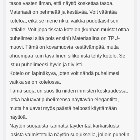
tasoa vasten ilman, että näyttö koskettaa tasoa.
Materiaali on pehmeää ja kestävää. Voit vääntää
koteloa, eikä se mene rikki, vaikka pudottaisit sen
lattialle. Voit jopa tiskata kotelon (kunhan muistat ottaa
puhelimesi siitä pois ensin!) Materiaalina on TPU-
muovi. Tämä on kovamuovia kestävämpää, mutta
ohuempaa kuin tavallinen silikonista tehty kotelo. Se
istuu puhelimeesi hyvin ja tiiviisti.
Kotelo on läpinäkyvä, joten voit nähdä puhelimesi,
vaikka se on kotelossa.
Tämä suoja on suosittu niiden ihmisten keskuudessa,
jotka haluavat puhelimensa näyttävän elegantilta,
mutta haluavat myös päästä helposti käyttämään
näyttöä.
Näytön suojausta kannatta täydentää karkaistusta
lasista valmistetulla näytön suojuksella, jolloin puhelin