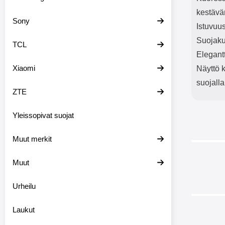
kestävä
Sony
Istuvuus
Suojaku
TCL
Elegant
Xiaomi
Näyttö k
suojalla
ZTE
Yleissopivat suojat
Muut merkit
-40%
Muut
Urheilu
Laukut