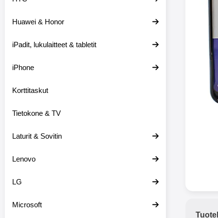
Huawei & Honor
Langat
iPadit, lukulaitteet & tabletit
XO-X33 Bl
iPhone
X33 ov
kuulo
36.9
Mukan
Korttitaskut
kuulokk
menetä 
Tietokone & TV
laturina k
käytössä
koteloon, 
Laturit & Sovitin
kuunne
Molempi
Lenovo
eriksee
varustet
voidaan k
LG
Bluetoot
hyvän
Microsoft
yhteyde
Tuote
joka kest