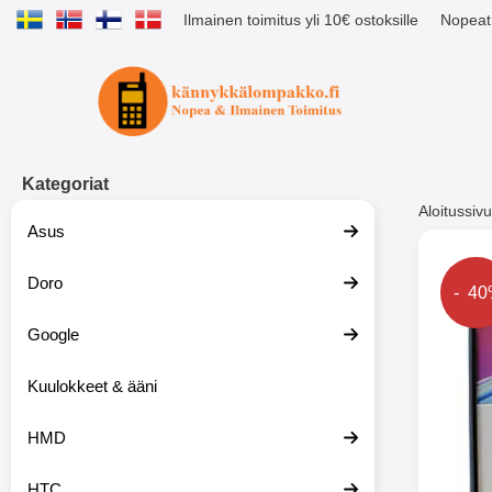
Ilmainen toimitus yli 10€ ostoksille
Nopeat 
Ostoskori laajennettu Tibro billig
Kategoriat
Aloitussivu
Asus
Muutk
Doro
Hinta
- 4
Google
-51%
Kuulokkeet & ääni
HMD
HTC