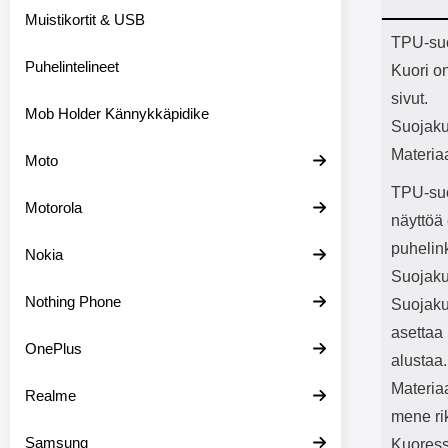
Bluetoot
Muistikortit & USB
kapasitee
Tuot
TPU-suo
Puhelintelineet
Kuori o
sivut.
Mob Holder Kännykkäpidike
Suojaku
Materia
Moto
TPU-suoj
Motorola
näyttöä 
puhelin
Nokia
Suojakuo
Nothing Phone
Suojaku
asettaa 
OnePlus
alustaa.
Materia
Realme
mene rik
Samsung
Kuoress