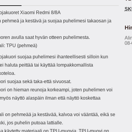
h-versio: 5.3 Akkukotelon
Lightning -johto tulee mukana. Tuote
u
SK
tti: 200 mha Kuunteluaika:
on CE-merkitty Input: AC100-240V
m
ekuvaus
jakuoret Xiaomi Redmi 8/8A
noin 4 tuntia
50/60Hz 0.8A Max Output: USB:
Ko
n pehmeä ja kestävä ja suojaa puhelimesi takaosan ja
DC5V/3.0A (15W) 9V/2.0A (18W)
Kote
12V/1.5 (18W) Type-C: 5V/3A
ti
Hi
(PD15W) 9V/2.22A (PD20W)
aukk
oren avulla saat hyvän otteen puhelimesta.
12V/1.67A(PD20W) Total Effekt:
Ali
tarv
08-
5V/3A Max Maximum output: 20.W
v
ali: TPU (pehmeä)
Max Johdon pituus: 1 metri Väri:
lisäl
Valkoinen
etu-
akuori suojaa puhelimesi ihanteellisesti silloin kun
task
ei haluta peittää tai käyttää lompakkomallista
ta
vetok
koteloa.
täm
ri suojaa sekä taka-että sivuosat.
Ja m
sitä 
ori on hieman reunoja korkeampi, joten puhelimen voi
on
myös näyttö alaspäin ilman että näyttö koskettaa
kiin
ali on pehmeää ja kestävää, kalvoa voi vääntää, eikä se
ki, jos puhelin putoaa lattialle.
a käytetty materiaali on TPU-muovia. TPU-muovi on