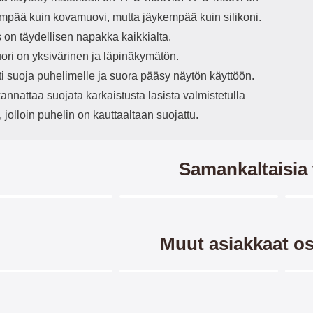
mpää kuin kovamuovi, mutta jäykempää kuin silikoni.
 on täydellisen napakka kaikkialta.
ori on yksivärinen ja läpinäkymätön.
ti suoja puhelimelle ja suora pääsy näytön käyttöön.
annattaa suojata karkaistusta lasista valmistetulla
, jolloin puhelin on kauttaaltaan suojattu.
Samankaltaisia 
Merkitse blow productListContainer
Merkitse blow productListCo
-38%
-2
Muut asiakkaat os
Merkitse blow productListContainer
Merkitse blow productListCo
-40%