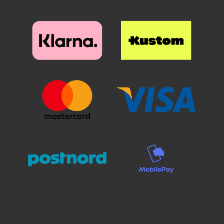
näytön päälle. Katso tarkasti
mihin suojan haluat, ennen kuin
asetat paikoilleen. Kun lasi on
haluamallasi paikalla, laske se
varovaisesti näyttöä vasten. Älä
hankaa. Kun olen päästänyt
suojalasista irti, se "imeytyy"
itsestään näyttöön kiinni.
Mahdolliset ilmakuplat hierotaan
ulos laitaa kohden esimerkiksi
luottokortin avulla. Pienimmät
ilmakuplat voivat kadota itsestään
24 tunnin sisällä. Puhelimesi
näyttö on nyt suojattu parhaalla
mahdollisella tavalla! Kannattaa
panostaa hieman ylimääräistä
näytönsuojaan. Karaistusta
lasista /lasista valmistettu
näytönsuoja suojaa tehokkaasti
puhelintasi naarmuilta ja vedeltä.
Vaikka puhelin putoaisi lattialle ja
lasi halkeaisi, selviää puhelimesi
näyttö vahingoittumattomana!
Muovikalvoon verrattuna tämän