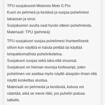
Tuotekuvaus
mha Kuunteluaika: noin 4 tuntia
Input: AC100-240V 50/60Hz 0.8A
j
TPU-suojakuoret Motorola Moto G Pro
Max Output: USB: DC5V/3.0A
e
(15W) 9V/2.0A (18W) 12V/1.5
Kuori on pehmeä ja kestävä ja suojaa puhelimesi
(18W) Type-C: 5V/3A (PD15W)
takaosan ja sivut.
9V/2.22A (PD20W)
12V/1.67A(PD20W) Total Effekt:
Suojakuoren avulla saat hyvän otteen puhelimesta.
5V/3A Max Maximum output:
Materiaali: TPU (pehmeä)
20.W Max Johdon pituus: 1 metri
Väri: Valkoinen
TPU-suojakuori suojaa puhelimesi ihanteellisesti
silloin kun näyttöä ei haluta peittää tai käyttää
lompakkomallista puhelinkoteloa.
Suojakuori suojaa sekä taka-että sivuosat.
Suojakuori on hieman reunoja korkeampi, joten
puhelimen voi asettaa myös näyttö alaspäin ilman että
näyttö koskettaa alustaa.
Materiaali on pehmeää ja kestävää, kalvoa voi
vääntää, eikä se mene rikki, jos puhelin putoaa
lattialle.