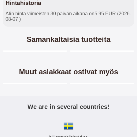
Hintahistoria
Alin hinta viimeisten 30 päivän aikana on5.95 EUR (2026-
08-07 )
Samankaltaisia tuotteita
Merkitse blow productListContainer
Merkitse blow productL
4 variantit
-45%
-40%
Muut asiakkaat ostivat myös
Merkitse blow productListContainer
Merkitse blow productL
We are in several countries!
New Jalusta
TPU-Designkotelo Motorola
Lompakkokotelo Motorola
Moto G Pro
Moto G Pro