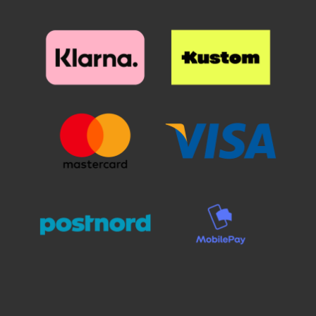
näytön päälle. Katso tarkasti
kun käytät
kun käytät
mihin suojan haluat, ennen kuin
kuviolompakkoa/design-
kuviolompakkoa/design-
asetat paikoilleen. Kun lasi on
lompakkoa. Lompakkokotelon
lompakkoa. Lompakkokotelon
haluamallasi paikalla, laske se
ulkopuoli on koristeltu kauniilla
ulkopuoli on koristeltu kauniilla
varovaisesti näyttöä vasten. Älä
kuviolla sisäpuolen ollessa
kuviolla sisäpuolen ollessa
hankaa. Kun olen päästänyt
yksivärinen.
yksivärinen.
suojalasista irti, se "imeytyy"
itsestään näyttöön kiinni.
Mahdolliset ilmakuplat hierotaan
ulos laitaa kohden esimerkiksi
luottokortin avulla. Pienimmät
ilmakuplat voivat kadota itsestään
24 tunnin sisällä. Puhelimesi
näyttö on nyt suojattu parhaalla
mahdollisella tavalla! Kannattaa
panostaa hieman ylimääräistä
näytönsuojaan. Karaistusta
lasista /lasista valmistettu
näytönsuoja suojaa tehokkaasti
puhelintasi naarmuilta ja vedeltä.
Vaikka puhelin putoaisi lattialle ja
lasi halkeaisi, selviää puhelimesi
näyttö vahingoittumattomana!
Muovikalvoon verrattuna tämän