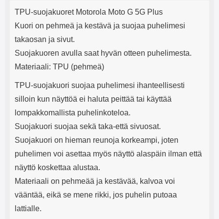
Tuotekuvaus
mha Kuunteluaika: noin 4 tuntia
Input: AC100-240V 50/60Hz 0.8A
j
TPU-suojakuoret Motorola Moto G 5G Plus
Max Output: USB: DC5V/3.0A
e
(15W) 9V/2.0A (18W) 12V/1.5
Kuori on pehmeä ja kestävä ja suojaa puhelimesi
(18W) Type-C: 5V/3A (PD15W)
takaosan ja sivut.
9V/2.22A (PD20W)
12V/1.67A(PD20W) Total Effekt:
Suojakuoren avulla saat hyvän otteen puhelimesta.
5V/3A Max Maximum output:
Materiaali: TPU (pehmeä)
20.W Max Johdon pituus: 1 metri
Väri: Valkoinen
TPU-suojakuori suojaa puhelimesi ihanteellisesti
silloin kun näyttöä ei haluta peittää tai käyttää
lompakkomallista puhelinkoteloa.
Suojakuori suojaa sekä taka-että sivuosat.
Suojakuori on hieman reunoja korkeampi, joten
puhelimen voi asettaa myös näyttö alaspäin ilman että
näyttö koskettaa alustaa.
Materiaali on pehmeää ja kestävää, kalvoa voi
vääntää, eikä se mene rikki, jos puhelin putoaa
lattialle.