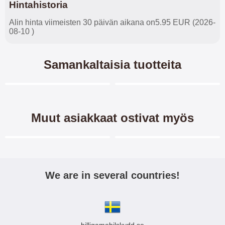
Hintahistoria
Alin hinta viimeisten 30 päivän aikana on5.95 EUR (2026-
08-10 )
Samankaltaisia tuotteita
Merkitse blow productListContainer
Merkitse blow productL
-28%
-28%
Muut asiakkaat ostivat myös
Merkitse blow productListContainer
Merkitse blow productL
We are in several countries!
Kuviolompakko Motorola
Kuviolompakko Motorola
Moto G 5G Plus
Moto G 5G Plus