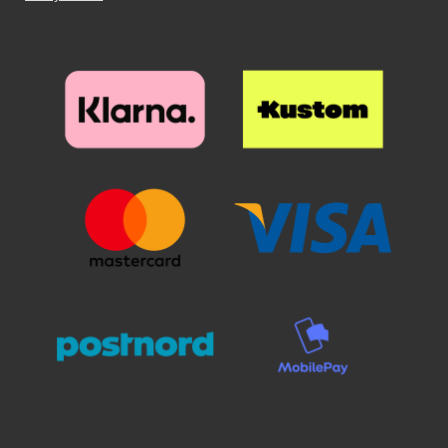
selvästi suojalasin alta. Poista
Puhdistamiseen kannattaa
haluamallasi paikalla, laske se
suojakalvo ja aseta lasi näytön
panostaa, sillä pienikin näytölle
varovaisesti näyttöä vasten. Älä
päälle. Katso tarkasti mihin
jäävä pölyhiukkanen näkyy
hankaa. Kun olen päästänyt
suojan haluat ennen kuin asetat
selvästi suojalasin alta. Poista
suojalasista irti, se "imeytyy"
sen paikoilleen. Kun lasi on
suojakalvo ja aseta lasi näytön
itsestään näyttöön kiinni.
haluamallasi paikalla, laske se
päälle. Katso tarkasti mihin
Mahdolliset ilmakuplat hierotaan
varovaisesti näyttöä vasten. Älä
suojan haluat ennen kuin asetat
ulos laitaa kohden esimerkiksi
hankaa. Kun olen päästänyt
sen paikoilleen. Kun lasi on
luottokortin avulla. Pienimmät
suojalasista irti, se "imeytyy"
haluamallasi paikalla, laske se
ilmakuplat voivat kadota itsestään
itsestään näyttöön kiinni.
varovaisesti näyttöä vasten. Älä
24 tunnin sisällä. Puhelimesi
Mahdolliset ilmakuplat hierotaan
hankaa. Kun olen päästänyt
näyttö on nyt suojattu parhaalla
ulos laitaa kohden esimerkiksi
suojalasista irti, se "imeytyy"
mahdollisella tavalla! Kannattaa
luottokortin avulla. Pienimmät
itsestään näyttöön kiinni.
panostaa hieman ylimääräistä
ilmakuplat voivat kadota itsestään
Mahdolliset ilmakuplat hierotaan
näytönsuojaan. Karaistusta
24 tunnin sisällä. Puhelimesi
ulos laitaa kohden esimerkiksi
lasista /lasista valmistettu
näyttö on nyt suojattu parhaalla
luottokortin avulla. Pienimmät
näytönsuoja suojaa tehokkaasti
mahdollisella tavalla! Kannattaa
ilmakuplat voivat kadota itsestään
puhelintasi naarmuilta ja vedeltä.
panostaa hieman ylimääräistä
24 tunnin sisällä. Puhelimesi
Vaikka puhelin putoaisi lattialle ja
näytönsuojaan. Karaistusta
näyttö on nyt suojattu parhaalla
lasi halkeaisi, selviää puhelimesi
lasista /lasista valmistettu
mahdollisella tavalla! Kannattaa
näyttö vahingoittumattomana!
näytönsuoja suojaa tehokkaasti
panostaa hieman ylimääräistä
Muovikalvoon verrattuna tämän
puhelintasi naarmuilta ja vedeltä.
näytönsuojaan. Karaistusta
näytönsuojan asentaminen on
Vaikka puhelin putoaisi lattialle ja
lasista /lasista valmistettu
todella helppoa. Kun olet
lasi halkeaisi, selviää puhelimesi
näytönsuoja suojaa tehokkaasti