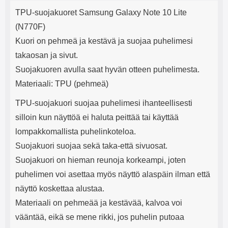
Tuotekuvaus
mha Kuunteluaika: noin 4 tuntia
Input: AC100-240V 50/60Hz 0.8A
j
TPU-suojakuoret Samsung Galaxy Note 10 Lite
Max Output: USB: DC5V/3.0A
e
(15W) 9V/2.0A (18W) 12V/1.5
(N770F)
(18W) Type-C: 5V/3A (PD15W)
Kuori on pehmeä ja kestävä ja suojaa puhelimesi
9V/2.22A (PD20W)
12V/1.67A(PD20W) Total Effekt:
takaosan ja sivut.
5V/3A Max Maximum output:
Suojakuoren avulla saat hyvän otteen puhelimesta.
20.W Max Johdon pituus: 1 metri
Väri: Valkoinen
Materiaali: TPU (pehmeä)
TPU-suojakuori suojaa puhelimesi ihanteellisesti
silloin kun näyttöä ei haluta peittää tai käyttää
lompakkomallista puhelinkoteloa.
Suojakuori suojaa sekä taka-että sivuosat.
Suojakuori on hieman reunoja korkeampi, joten
puhelimen voi asettaa myös näyttö alaspäin ilman että
näyttö koskettaa alustaa.
Materiaali on pehmeää ja kestävää, kalvoa voi
vääntää, eikä se mene rikki, jos puhelin putoaa