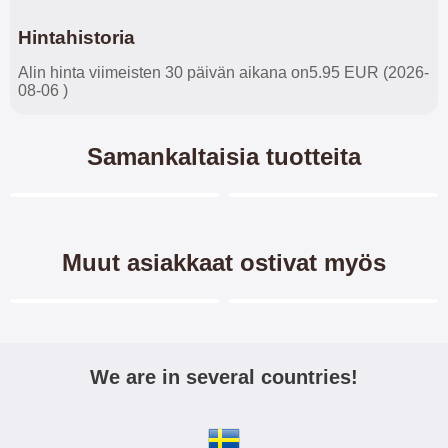
Hintahistoria
Alin hinta viimeisten 30 päivän aikana on5.95 EUR (2026-
08-06 )
Samankaltaisia tuotteita
Merkitse blow productListContainer
Merkitse blow productL
-32%
Muut asiakkaat ostivat myös
Merkitse blow productListContainer
Merkitse blow productL
We are in several countries!
Näytönsuoja karkaistusta
Näytönsuoja Samsung