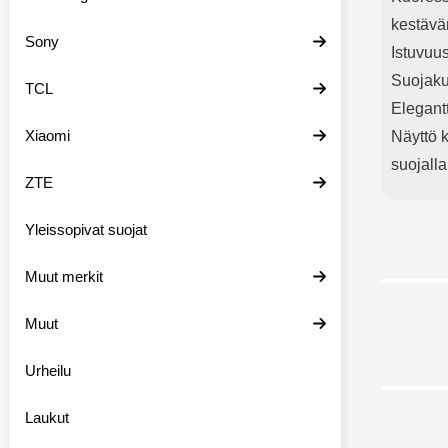
kestävä
Sony
Istuvuus
Suojaku
TCL
Elegant
Xiaomi
Näyttö k
suojalla
ZTE
Yleissopivat suojat
Muut merkit
Muut
Urheilu
Laukut