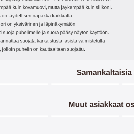
mpää kuin kovamuovi, mutta jäykempää kuin silikoni.
 on täydellisen napakka kaikkialta.
ori on yksivärinen ja läpinäkymätön.
ti suoja puhelimelle ja suora pääsy näytön käyttöön.
annattaa suojata karkaistusta lasista valmistetulla
, jolloin puhelin on kauttaaltaan suojattu.
Samankaltaisia 
Merkitse blow productListContainer
Merkitse blow productListCo
7 variantit
2 variantit
Muut asiakkaat os
Merkitse blow productListContainer
Merkitse blow productListCo