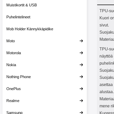
Bluetoot
Muistikortit & USB
kapasitee
Tuot
TPU-su
Puhelintelineet
Kuori o
sivut.
Mob Holder Kännykkäpidike
Suojaku
Materia
Moto
TPU-suoj
Motorola
näyttöä 
puhelin
Nokia
Suojakuo
Nothing Phone
Suojaku
asettaa 
OnePlus
alustaa.
Materia
Realme
mene rik
Samsung
Kuoress