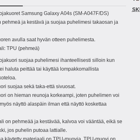
h-versio: 5.3 Akkukotelon
Lightning -johto tulee mukana. Tuote
u
SK
tti: 200 mha Kuunteluaika:
on CE-merkitty Input: AC100-240V
m
ekuvaus
ojakuoret Samsung Galaxy A04s (SM-A047F/DS)
noin 4 tuntia
50/60Hz 0.8A Max Output: USB:
Ko
n pehmeä ja kestävä ja suojaa puhelimesi takaosan ja
DC5V/3.0A (15W) 9V/2.0A (18W)
Kote
12V/1.5 (18W) Type-C: 5V/3A
ti
(PD15W) 9V/2.22A (PD20W)
aukk
oren avulla saat hyvän otteen puhelimesta.
12V/1.67A(PD20W) Total Effekt:
tarv
5V/3A Max Maximum output: 20.W
v
ali: TPU (pehmeä)
Max Johdon pituus: 1 metri Väri:
lisäl
Valkoinen
etu-
akuori suojaa puhelimesi ihanteellisesti silloin kun
task
ei haluta peittää tai käyttää lompakkomallista
ta
vetok
koteloa.
täm
ri suojaa sekä taka-että sivuosat.
Ja m
sitä 
ori on hieman reunoja korkeampi, joten puhelimen voi
on
myös näyttö alaspäin ilman että näyttö koskettaa
kiin
ali on pehmeää ja kestävää, kalvoa voi vääntää, eikä se
ki, jos puhelin putoaa lattialle.
a käytetty materiaali on TPU-muovia. TPU-muovi on