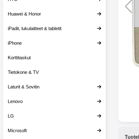
Huawei & Honor
Langat
iPadit, lukulaitteet & tabletit
XO-X33 Bl
iPhone
X33 ov
kuulo
36.9
Mukan
Korttitaskut
kuulokk
menetä 
Tietokone & TV
laturina k
käytössä
koteloon, 
Laturit & Sovitin
kuunne
Molempi
Lenovo
eriksee
varustet
voidaan k
LG
Bluetoot
hyvän
Microsoft
yhteyde
Tuote
joka kest