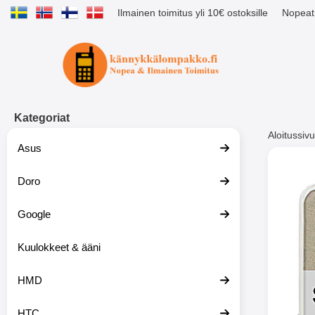
Ilmainen toimitus yli 10€ ostoksille
Nopeat 
Ostoskori laajennettu Tibro billig
Kategoriat
Aloitussivu
Asus
Muutk
Doro
Google
-51%
Kuulokkeet & ääni
HMD
HTC