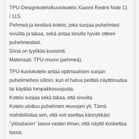
Tuotekuvaus
mha Kuunteluaika: noin 4 tuntia
Input: AC100-240V 50/60Hz 0.8A
j
TPU-Designkotelo/kuviokotelo Xiaomi Redmi Note 11
Max Output: USB: DC5V/3.0A
e
(15W) 9V/2.0A (18W) 12V/1.5
/ 11S
(18W) Type-C: 5V/3A (PD15W)
Pehmeä ja kestävä kotelo, joka suojaa puhelintasi
9V/2.22A (PD20W)
12V/1.67A(PD20W) Total Effekt:
sivuilta ja takaa, sekä antaa sinulle hyvän otteen
5V/3A Max Maximum output:
puhelimestasi.
20.W Max Johdon pituus: 1 metri
Väri: Valkoinen
Siinä on tyylikäs kuviointi.
Materiaali: TPU-muovi (pehmeä).
TPU-kuviokotelo antaa optimaalisen suojan
puhelimellesi silloin, kun et halua peittää näyttöruutua
tai käyttää lompakkosuojusta.
Kotelo suojaa sekä takaa, että sivuilta.
Kotelo ulottuu puhelimen reunojen yli. Tämä
mahdollistaa sen, että voit asettaa kännykkäsi
"ylösalaisin" tasoa vasten ilman, että näyttö koskettaa
tasoa.