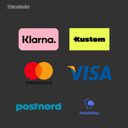
nahkalompakkoa!
pidempään, jos pidät
Yhteystiedot
matkapuhelimen kotelossa. Saat
sekä tyylikkään puhelimen, että
täyden suojuksen kännykällesi,
kun käytät
kuviolompakkoa/design-
lompakkoa. Lompakkokotelon
ulkopuoli on koristeltu kauniilla
kuviolla.