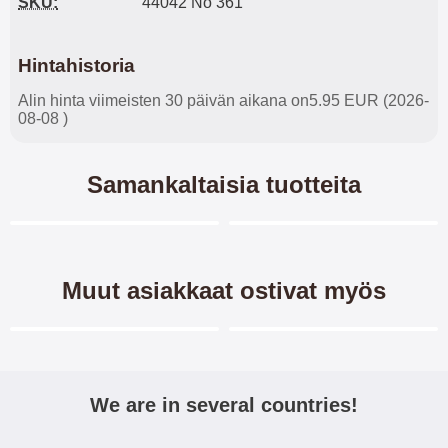
SKU:
44042 No 361
Hintahistoria
Alin hinta viimeisten 30 päivän aikana on5.95 EUR (2026-
08-08 )
Samankaltaisia tuotteita
Merkitse blow productListContainer
Merkitse blow productL
6 variantit
-28%
Muut asiakkaat ostivat myös
Merkitse blow productListContainer
Merkitse blow productL
3 variantit
-40%
We are in several countries!