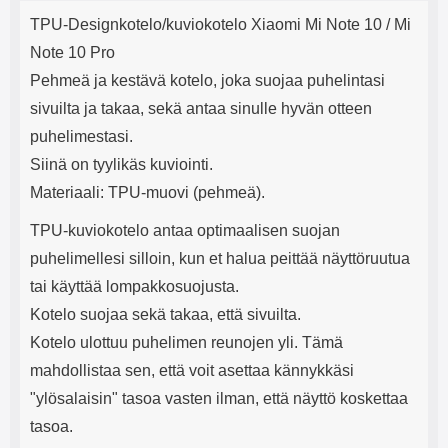
Tuotekuvaus
mha Kuunteluaika: noin 4 tuntia
Input: AC100-240V 50/60Hz 0.8A
j
TPU-Designkotelo/kuviokotelo Xiaomi Mi Note 10 / Mi
Max Output: USB: DC5V/3.0A
e
(15W) 9V/2.0A (18W) 12V/1.5
Note 10 Pro
(18W) Type-C: 5V/3A (PD15W)
Pehmeä ja kestävä kotelo, joka suojaa puhelintasi
9V/2.22A (PD20W)
12V/1.67A(PD20W) Total Effekt:
sivuilta ja takaa, sekä antaa sinulle hyvän otteen
5V/3A Max Maximum output:
puhelimestasi.
20.W Max Johdon pituus: 1 metri
Väri: Valkoinen
Siinä on tyylikäs kuviointi.
Materiaali: TPU-muovi (pehmeä).
TPU-kuviokotelo antaa optimaalisen suojan
puhelimellesi silloin, kun et halua peittää näyttöruutua
tai käyttää lompakkosuojusta.
Kotelo suojaa sekä takaa, että sivuilta.
Kotelo ulottuu puhelimen reunojen yli. Tämä
mahdollistaa sen, että voit asettaa kännykkäsi
"ylösalaisin" tasoa vasten ilman, että näyttö koskettaa
tasoa.