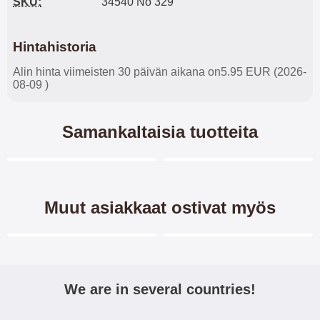
SKU:
34540 No 329
Hintahistoria
Alin hinta viimeisten 30 päivän aikana on5.95 EUR (2026-
08-09 )
Samankaltaisia tuotteita
Merkitse blow productListContainer
Merkitse blow productL
3 variantit
-45%
Muut asiakkaat ostivat myös
Merkitse blow productListContainer
Merkitse blow productL
3 variantit
-40%
We are in several countries!