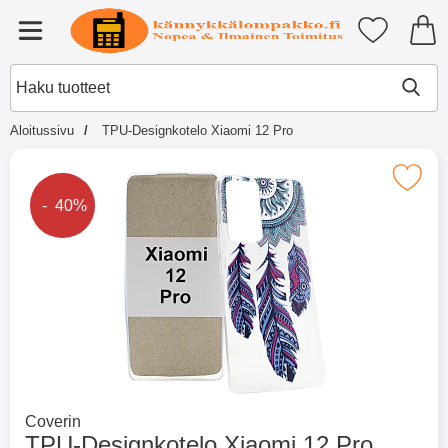
Ostoskori laajennettu Tibro billi
Suosikkini
Valikko
Aloitussivu
TPU-Designkotelo Xiaomi 12 Pro
×
Muutkin ostivat
Merkitse tPU-Designkotelo Xiao
Hintaa alennettu
- 40%
Merkitse blow productListContainer
Merkitse blow productL
2 variantit
-51%
Mene tuotemerkkisivulle
Coverin
TPU-Designkotelo Xiaomi 12 Pro