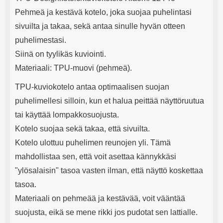
e
mha Kuunteluaika: noin 4 tuntia
Input: AC100-240V 50/60Hz 0.8A
Pehmeä ja kestävä kotelo, joka suojaa puhelintasi
Max Output: USB: DC5V/3.0A
(15W) 9V/2.0A (18W) 12V/1.5
sivuilta ja takaa, sekä antaa sinulle hyvän otteen
(18W) Type-C: 5V/3A (PD15W)
puhelimestasi.
9V/2.22A (PD20W)
12V/1.67A(PD20W) Total Effekt:
Siinä on tyylikäs kuviointi.
5V/3A Max Maximum output:
Materiaali: TPU-muovi (pehmeä).
20.W Max Johdon pituus: 1 metri
Väri: Valkoinen
TPU-kuviokotelo antaa optimaalisen suojan
puhelimellesi silloin, kun et halua peittää näyttöruutua
tai käyttää lompakkosuojusta.
Kotelo suojaa sekä takaa, että sivuilta.
Kotelo ulottuu puhelimen reunojen yli. Tämä
mahdollistaa sen, että voit asettaa kännykkäsi
"ylösalaisin" tasoa vasten ilman, että näyttö koskettaa
tasoa.
Materiaali on pehmeää ja kestävää, voit vääntää
suojusta, eikä se mene rikki jos pudotat sen lattialle.