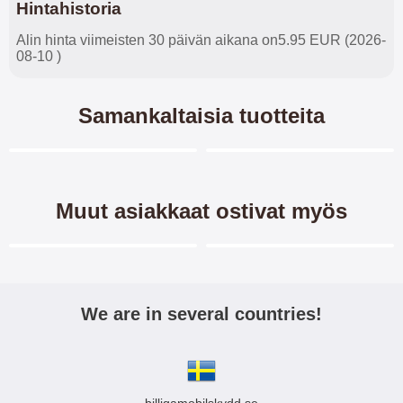
Hintahistoria
Alin hinta viimeisten 30 päivän aikana on5.95 EUR (2026-
08-10 )
Samankaltaisia tuotteita
Merkitse blow productListContainer
Merkitse blow productL
6 variantit
-40%
Muut asiakkaat ostivat myös
Merkitse blow productListContainer
Merkitse blow productL
3 variantit
-40%
We are in several countries!
TPU-Designkotelo Xiaomi 12
New Jalusta
Pro
Lompakkokotelo Xiaomi 12
Pro