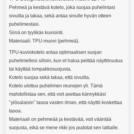
e
mha Kuunteluaika: noin 4 tuntia
Input: AC100-240V 50/60Hz 0.8A
Pehmeä ja kestävä kotelo, joka suojaa puhelintasi
Max Output: USB: DC5V/3.0A
(15W) 9V/2.0A (18W) 12V/1.5
sivuilta ja takaa, sekä antaa sinulle hyvän otteen
(18W) Type-C: 5V/3A (PD15W)
puhelimestasi.
9V/2.22A (PD20W)
12V/1.67A(PD20W) Total Effekt:
Siinä on tyylikäs kuviointi.
5V/3A Max Maximum output:
Materiaali: TPU-muovi (pehmeä).
20.W Max Johdon pituus: 1 metri
Väri: Valkoinen
TPU-kuviokotelo antaa optimaalisen suojan
puhelimellesi silloin, kun et halua peittää näyttöruutua
tai käyttää lompakkosuojusta.
Kotelo suojaa sekä takaa, että sivuilta.
Kotelo ulottuu puhelimen reunojen yli. Tämä
mahdollistaa sen, että voit asettaa kännykkäsi
"ylösalaisin" tasoa vasten ilman, että näyttö koskettaa
tasoa.
Materiaali on pehmeää ja kestävää, voit vääntää
suojusta, eikä se mene rikki jos pudotat sen lattialle.