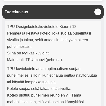
mha Kuunteluaika: noin 4 tuntia
Input: AC100-240V 50/60Hz 0.8A
Max Output: USB: DC5V/3.0A
(15W) 9V/2.0A (18W) 12V/1.5
S
Tuotekuvaus
(18W) Type-C: 5V/3A (PD15W)
u
9V/2.22A (PD20W)
l
Tuotekuvaus
j
12V/1.67A(PD20W) Total Effekt:
TPU-Designkotelo/kuviokotelo Xiaomi 12
e
5V/3A Max Maximum output:
Pehmeä ja kestävä kotelo, joka suojaa puhelintasi
20.W Max Johdon pituus: 1 metri
Väri: Valkoinen
sivuilta ja takaa, sekä antaa sinulle hyvän otteen
puhelimestasi.
Siinä on tyylikäs kuviointi.
Materiaali: TPU-muovi (pehmeä).
TPU-kuviokotelo antaa optimaalisen suojan
puhelimellesi silloin, kun et halua peittää näyttöruutua
tai käyttää lompakkosuojusta.
Kotelo suojaa sekä takaa, että sivuilta.
Kotelo ulottuu puhelimen reunojen yli. Tämä
mahdollistaa sen, että voit asettaa kännykkäsi