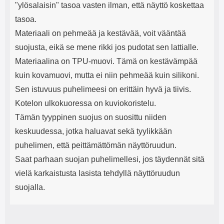
"ylösalaisin" tasoa vasten ilman, että näyttö koskettaa
tasoa.
Materiaali on pehmeää ja kestävää, voit vääntää
suojusta, eikä se mene rikki jos pudotat sen lattialle.
Materiaalina on TPU-muovi. Tämä on kestävämpää
kuin kovamuovi, mutta ei niin pehmeää kuin silikoni.
Sen istuvuus puhelimeesi on erittäin hyvä ja tiivis.
Kotelon ulkokuoressa on kuviokoristelu.
Tämän tyyppinen suojus on suosittu niiden
keskuudessa, jotka haluavat sekä tyylikkään
puhelimen, että peittämättömän näyttöruudun.
Saat parhaan suojan puhelimellesi, jos täydennät sitä
vielä karkaistusta lasista tehdyllä näyttöruudun
suojalla.