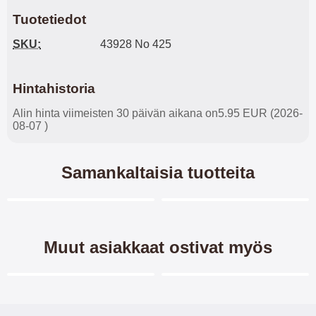
Tuotetiedot
SKU:
43928 No 425
Hintahistoria
Alin hinta viimeisten 30 päivän aikana on5.95 EUR (2026-
08-07 )
Samankaltaisia tuotteita
Merkitse blow productListContainer
Merkitse blow productL
5 variantit
7 variantit
Muut asiakkaat ostivat myös
Merkitse blow productListContainer
Merkitse blow productL
-40%
-30%