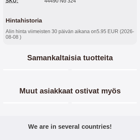
SKU:
44490 No 324
Hintahistoria
Alin hinta viimeisten 30 päivän aikana on5.95 EUR (2026-
08-08 )
Samankaltaisia tuotteita
Merkitse blow productListContainer
Merkitse blow productL
5 variantit
5 variantit
Muut asiakkaat ostivat myös
Merkitse blow productListContainer
Merkitse blow productL
-40%
We are in several countries!