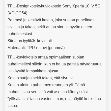
Tuotekuvaus
mha Kuunteluaika: noin 4 tuntia
Input: AC100-240V 50/60Hz 0.8A
j
TPU-Designkotelo/kuviokotelo Sony Xperia 10 IV 5G
Max Output: USB: DC5V/3.0A
e
(15W) 9V/2.0A (18W) 12V/1.5
(XQ-CC54)
(18W) Type-C: 5V/3A (PD15W)
Pehmeä ja kestävä kotelo, joka suojaa puhelintasi
9V/2.22A (PD20W)
12V/1.67A(PD20W) Total Effekt:
sivuilta ja takaa, sekä antaa sinulle hyvän otteen
5V/3A Max Maximum output:
puhelimestasi.
20.W Max Johdon pituus: 1 metri
Väri: Valkoinen
Siinä on tyylikäs kuviointi.
Materiaali: TPU-muovi (pehmeä).
TPU-kuviokotelo antaa optimaalisen suojan
puhelimellesi silloin, kun et halua peittää näyttöruutua
tai käyttää lompakkosuojusta.
Kotelo suojaa sekä takaa, että sivuilta.
Kotelo ulottuu puhelimen reunojen yli. Tämä
mahdollistaa sen, että voit asettaa kännykkäsi
"ylösalaisin" tasoa vasten ilman, että näyttö koskettaa
tasoa.