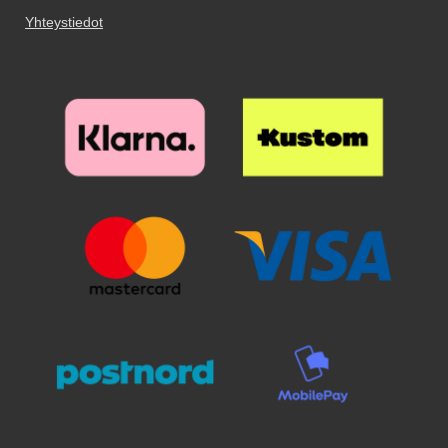
mukana. Puhdista teipillä
viimeisetkin pölyhiukkaset.
Yhteystiedot
Puhdistamiseen kannattaa
panostaa, sillä pienikin näytölle
jäävä pölyhiukkanen näkyy
selvästi suojalasin alta. Poista
suojakalvo ja aseta lasi näytön
päälle. Katso tarkasti mihin
suojan haluat ennen kuin asetat
sen paikoilleen. Kun lasi on
haluamallasi paikalla, laske se
varovaisesti näyttöä vasten. Älä
hankaa. Kun olen päästänyt
suojalasista irti, se "imeytyy"
itsestään näyttöön kiinni.
Mahdolliset ilmakuplat hierotaan
ulos laitaa kohden esimerkiksi
luottokortin avulla. Pienimmät
ilmakuplat voivat kadota itsestään
24 tunnin sisällä. Puhelimesi
näyttö on nyt suojattu parhaalla
mahdollisella tavalla! Kannattaa
panostaa hieman ylimääräistä
näytönsuojaan. Karaistusta