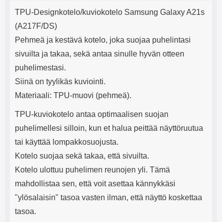
Tuotekuvaus
mha Kuunteluaika: noin 4 tuntia
Input: AC100-240V 50/60Hz 0.8A
j
TPU-Designkotelo/kuviokotelo Samsung Galaxy A21s
Max Output: USB: DC5V/3.0A
e
(15W) 9V/2.0A (18W) 12V/1.5
(A217F/DS)
(18W) Type-C: 5V/3A (PD15W)
Pehmeä ja kestävä kotelo, joka suojaa puhelintasi
9V/2.22A (PD20W)
12V/1.67A(PD20W) Total Effekt:
sivuilta ja takaa, sekä antaa sinulle hyvän otteen
5V/3A Max Maximum output:
puhelimestasi.
20.W Max Johdon pituus: 1 metri
Väri: Valkoinen
Siinä on tyylikäs kuviointi.
Materiaali: TPU-muovi (pehmeä).
TPU-kuviokotelo antaa optimaalisen suojan
puhelimellesi silloin, kun et halua peittää näyttöruutua
tai käyttää lompakkosuojusta.
Kotelo suojaa sekä takaa, että sivuilta.
Kotelo ulottuu puhelimen reunojen yli. Tämä
mahdollistaa sen, että voit asettaa kännykkäsi
"ylösalaisin" tasoa vasten ilman, että näyttö koskettaa
tasoa.