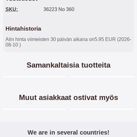
SKU:
36223 No 360
Hintahistoria
Alin hinta viimeisten 30 päivän aikana on5.95 EUR (2026-
08-10 )
Samankaltaisia tuotteita
Merkitse blow productListContainer
Merkitse blow productL
5 variantit
5 variantit
Muut asiakkaat ostivat myös
Merkitse blow productListContainer
Merkitse blow productL
-40%
We are in several countries!