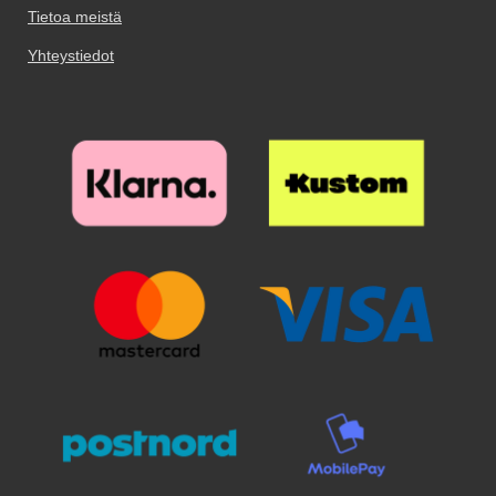
lasista tehdyllä näyttöruudun
puhdistuspyyhe tulevat paketissa
Tietoa meistä
etuosaan. Materiaali: PU-nahka &
suojalla.
mukana. Puhdista teipillä
TPU Vetoketjun väri: Kulta
viimeisetkin pölyhiukkaset.
Yhteystiedot
Puhdistamiseen kannattaa
panostaa, sillä pienikin näytölle
jäävä pölyhiukkanen näkyy
selvästi suojalasin alta. Poista
suojakalvo ja aseta lasi näytön
päälle. Katso tarkasti mihin
suojan haluat ennen kuin asetat
sen paikoilleen. Kun lasi on
haluamallasi paikalla, laske se
varovaisesti näyttöä vasten. Älä
hankaa. Kun olen päästänyt
suojalasista irti, se "imeytyy"
itsestään näyttöön kiinni.
Mahdolliset ilmakuplat hierotaan
ulos laitaa kohden esimerkiksi
luottokortin avulla. Pienimmät
ilmakuplat voivat kadota itsestään
24 tunnin sisällä. Puhelimesi
näyttö on nyt suojattu parhaalla
mahdollisella tavalla! Kannattaa
panostaa hieman ylimääräistä