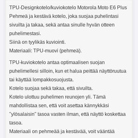
Tuotekuvaus
mha Kuunteluaika: noin 4 tuntia
Input: AC100-240V 50/60Hz 0.8A
j
TPU-Designkotelo/kuviokotelo Motorola Moto E6 Plus
Max Output: USB: DC5V/3.0A
e
(15W) 9V/2.0A (18W) 12V/1.5
Pehmeä ja kestävä kotelo, joka suojaa puhelintasi
(18W) Type-C: 5V/3A (PD15W)
sivuilta ja takaa, sekä antaa sinulle hyvän otteen
9V/2.22A (PD20W)
12V/1.67A(PD20W) Total Effekt:
puhelimestasi.
5V/3A Max Maximum output:
Siinä on tyylikäs kuviointi.
20.W Max Johdon pituus: 1 metri
Väri: Valkoinen
Materiaali: TPU-muovi (pehmeä).
TPU-kuviokotelo antaa optimaalisen suojan
puhelimellesi silloin, kun et halua peittää näyttöruutua
tai käyttää lompakkosuojusta.
Kotelo suojaa sekä takaa, että sivuilta.
Kotelo ulottuu puhelimen reunojen yli. Tämä
mahdollistaa sen, että voit asettaa kännykkäsi
"ylösalaisin" tasoa vasten ilman, että näyttö koskettaa
tasoa.
Materiaali on pehmeää ja kestävää, voit vääntää