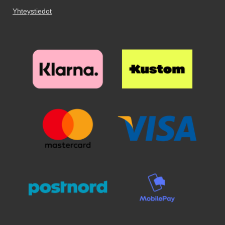
viimeisetkin pölyhiukkaset.
matkapuhelimen kotelossa. Saat
Puhdistamiseen kannattaa
Yhteystiedot
sekä tyylikkään puhelimen, että
panostaa, sillä pienikin näytölle
täyden suojuksen kännykällesi,
jäävä pölyhiukkanen näkyy
kun käytät
selvästi suojalasin alta. Poista
kuviolompakkoa/design-
suojakalvo ja aseta lasi näytön
lompakkoa. Lompakkokotelon
päälle. Katso tarkasti mihin
ulkopuoli on koristeltu kauniilla
suojan haluat ennen kuin asetat
kuviolla sisäpuolen ollessa
sen paikoilleen. Kun lasi on
yksivärinen.
haluamallasi paikalla, laske se
varovaisesti näyttöä vasten. Älä
hankaa. Kun olen päästänyt
suojalasista irti, se "imeytyy"
itsestään näyttöön kiinni.
Mahdolliset ilmakuplat hierotaan
ulos laitaa kohden esimerkiksi
luottokortin avulla. Pienimmät
ilmakuplat voivat kadota itsestään
24 tunnin sisällä. Puhelimesi
näyttö on nyt suojattu parhaalla
mahdollisella tavalla! Kannattaa
panostaa hieman ylimääräistä
näytönsuojaan. Karaistusta
lasista /lasista valmistettu