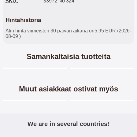
SKU:
33972 No 324
Hintahistoria
Alin hinta viimeisten 30 päivän aikana on5.95 EUR (2026-
08-09 )
Samankaltaisia tuotteita
Merkitse blow productListContainer
Merkitse blow productL
4 variantit
-45%
-45%
Muut asiakkaat ostivat myös
Merkitse blow productListContainer
Merkitse blow productL
-38%
We are in several countries!