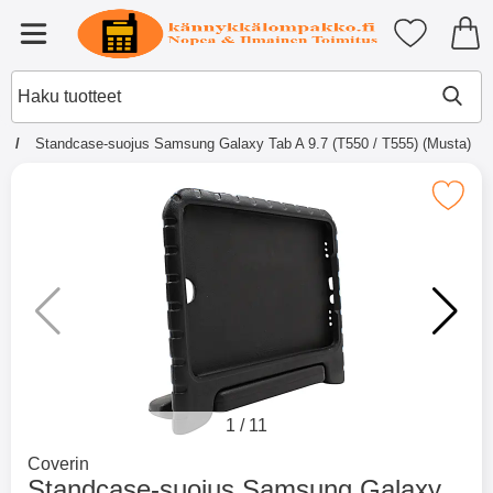
Ostoskori laajennettu Tibro billi
Suosikkini
Valikko
u
Standcase-suojus Samsung Galaxy Tab A 9.7 (T550 / T555) (Musta)
×
Muutkin ostivat
Merkitse standcase-suojus Samsung Galaxy Tab A 
Merkitse blow productListContainer
Merkitse blow productL
2 variantit
-51%
1
/
11
Mene tuotemerkkisivulle
Coverin
Standcase-suojus Samsung Galaxy