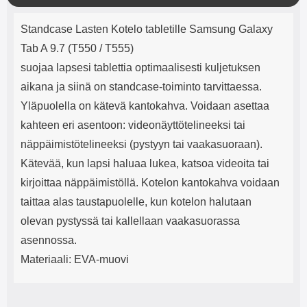
mha Kuunteluaika: noin 4 tuntia
Input: AC100-240V 50/60Hz 0.8A
l
Tuotekuvaus
Max Output: USB: DC5V/3.0A
j
Standcase Lasten Kotelo tabletille Samsung Galaxy
(15W) 9V/2.0A (18W) 12V/1.5
e
(18W) Type-C: 5V/3A (PD15W)
Tab A 9.7 (T550 / T555)
9V/2.22A (PD20W)
suojaa lapsesi tablettia optimaalisesti kuljetuksen
12V/1.67A(PD20W) Total Effekt:
5V/3A Max Maximum output:
aikana ja siinä on standcase-toiminto tarvittaessa.
20.W Max Johdon pituus: 1 metri
Yläpuolella on kätevä kantokahva. Voidaan asettaa
Väri: Valkoinen
kahteen eri asentoon: videonäyttötelineeksi tai
näppäimistötelineeksi (pystyyn tai vaakasuoraan).
Kätevää, kun lapsi haluaa lukea, katsoa videoita tai
kirjoittaa näppäimistöllä. Kotelon kantokahva voidaan
taittaa alas taustapuolelle, kun kotelon halutaan
olevan pystyssä tai kallellaan vaakasuorassa
asennossa.
Materiaali: EVA-muovi