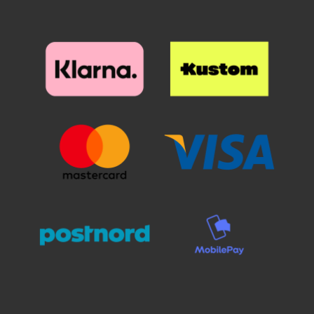
Puhdistamiseen kannattaa
Puhdistamiseen kannattaa
panostaa, sillä pienikin näytölle
panostaa, sillä pienikin näytölle
jäävä pölyhiukkanen näkyy
jäävä pölyhiukkanen näkyy
selvästi suojalasin alta. Poista
selvästi suojalasin alta. Poista
suojakalvo ja aseta lasi näytön
suojakalvo ja aseta lasi näytön
päälle. Katso tarkasti mihin
päälle. Katso tarkasti mihin
suojan haluat ennen kuin asetat
suojan haluat ennen kuin asetat
sen paikoilleen. Kun lasi on
sen paikoilleen. Kun lasi on
haluamallasi paikalla, laske se
haluamallasi paikalla, laske se
varovaisesti näyttöä vasten. Älä
varovaisesti näyttöä vasten. Älä
hankaa. Kun olen päästänyt
hankaa. Kun olen päästänyt
suojalasista irti, se "imeytyy"
suojalasista irti, se "imeytyy"
itsestään näyttöön kiinni.
itsestään näyttöön kiinni.
Mahdolliset ilmakuplat hierotaan
Mahdolliset ilmakuplat hierotaan
ulos laitaa kohden esimerkiksi
ulos laitaa kohden esimerkiksi
luottokortin avulla. Pienimmät
luottokortin avulla. Pienimmät
ilmakuplat voivat kadota itsestään
ilmakuplat voivat kadota itsestään
24 tunnin sisällä. Puhelimesi
24 tunnin sisällä. Puhelimesi
näyttö on nyt suojattu parhaalla
näyttö on nyt suojattu parhaalla
mahdollisella tavalla! Kannattaa
mahdollisella tavalla! Kannattaa
panostaa hieman ylimääräistä
panostaa hieman ylimääräistä
näytönsuojaan. Karaistusta
näytönsuojaan. Karaistusta
lasista /lasista valmistettu
lasista /lasista valmistettu