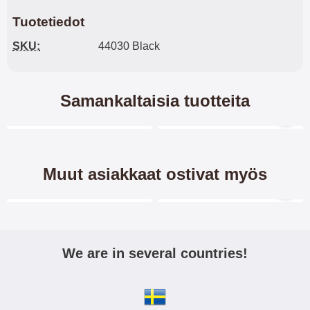
Tuotetiedot
SKU:
44030 Black
Samankaltaisia tuotteita
11 variantit
Merkitse blow productListContainer
Merkitse blow productL
8 variantit
Muut asiakkaat ostivat myös
Merkitse blow productListContainer
Merkitse blow productL
We are in several countries!
360 Suojus Samsung Galaxy
Suojakotelo Samsung
Tab A 9.7 (T550)
Galaxy Tab A 9.7 (T550)