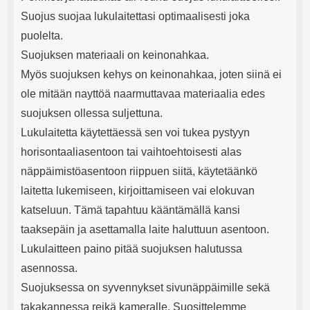
Suojus suojaa lukulaitettasi optimaalisesti joka
puolelta.
Suojuksen materiaali on keinonahkaa.
Myös suojuksen kehys on keinonahkaa, joten siinä ei
ole mitään nayttöä naarmuttavaa materiaalia edes
suojuksen ollessa suljettuna.
Lukulaitetta käytettäessä sen voi tukea pystyyn
horisontaaliasentoon tai vaihtoehtoisesti alas
näppäimistöasentoon riippuen siitä, käytetäänkö
laitetta lukemiseen, kirjoittamiseen vai elokuvan
katseluun. Tämä tapahtuu kääntämällä kansi
taaksepäin ja asettamalla laite haluttuun asentoon.
Lukulaitteen paino pitää suojuksen halutussa
asennossa.
Suojuksessa on syvennykset sivunäppäimille sekä
takakannessa reikä kameralle. Suosittelemme