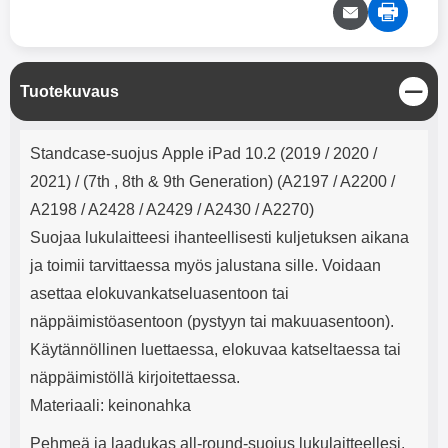
mha Kuunteluaika: noin 4 tuntia
Input: AC100-240V 50/60Hz 0.8A
Max Output: USB: DC5V/3.0A
(15W) 9V/2.0A (18W) 12V/1.5
(18W) Type-C: 5V/3A (PD15W)
9V/2.22A (PD20W)
S
Tuotekuvaus
12V/1.67A(PD20W) Total Effekt:
u
5V/3A Max Maximum output:
l
Tuotekuvaus
20.W Max Johdon pituus: 1 metri
j
Standcase-suojus Apple iPad 10.2 (2019 / 2020 /
Väri: Valkoinen
e
2021) / (7th , 8th & 9th Generation) (A2197 / A2200 /
A2198 / A2428 / A2429 / A2430 / A2270)
Suojaa lukulaitteesi ihanteellisesti kuljetuksen aikana
ja toimii tarvittaessa myös jalustana sille. Voidaan
asettaa elokuvankatseluasentoon tai
näppäimistöasentoon (pystyyn tai makuuasentoon).
Käytännöllinen luettaessa, elokuvaa katseltaessa tai
näppäimistöllä kirjoitettaessa.
Materiaali: keinonahka
Pehmeä ja laadukas all-round-suojus lukulaitteellesi.