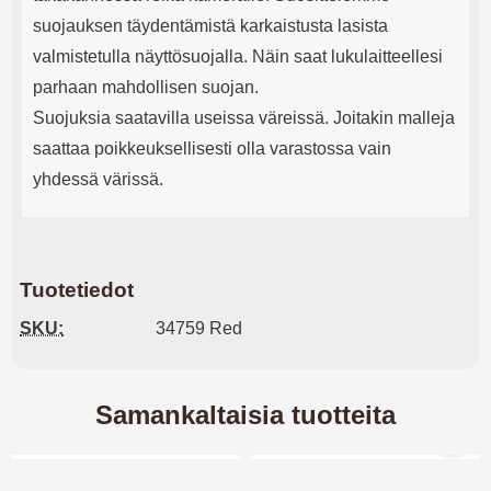
suojauksen täydentämistä karkaistusta lasista
valmistetulla näyttösuojalla. Näin saat lukulaitteellesi
parhaan mahdollisen suojan.
Suojuksia saatavilla useissa väreissä. Joitakin malleja
saattaa poikkeuksellisesti olla varastossa vain
yhdessä värissä.
Tuotetiedot
SKU:
34759 Red
Samankaltaisia tuotteita
Merkitse blow productListContainer
Merkitse blow productL