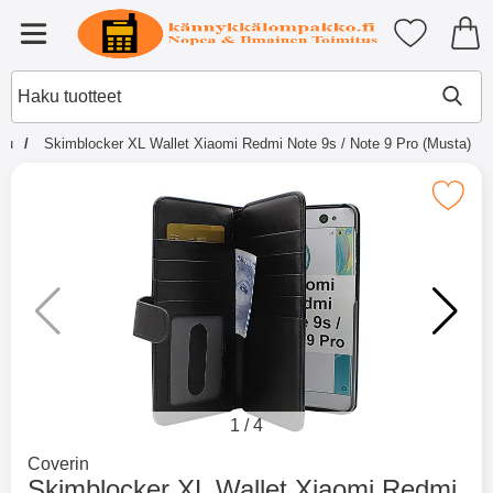
Ostoskori laajennettu Tibro billi
Suosikkini
Valikko
ivu
Skimblocker XL Wallet Xiaomi Redmi Note 9s / Note 9 Pro (Musta)
×
Muutkin ostivat
Merkitse skimblocker XL Wallet Xiaomi Redmi Not
Merkitse blow productListContainer
Merkitse blow productL
2 variantit
-51%
1
/
4
Mene tuotemerkkisivulle
Coverin
Skimblocker XL Wallet Xiaomi Redmi