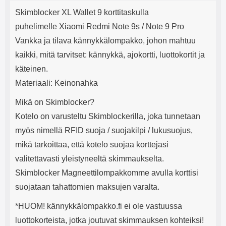
Tuotekuvaus
mha Kuunteluaika: noin 4 tuntia
Input: AC100-240V 50/60Hz 0.8A
j
Skimblocker XL Wallet 9 korttitaskulla
Max Output: USB: DC5V/3.0A
e
(15W) 9V/2.0A (18W) 12V/1.5
puhelimelle Xiaomi Redmi Note 9s / Note 9 Pro
(18W) Type-C: 5V/3A (PD15W)
Vankka ja tilava kännykkälompakko, johon mahtuu
9V/2.22A (PD20W)
12V/1.67A(PD20W) Total Effekt:
kaikki, mitä tarvitset: kännykkä, ajokortti, luottokortit ja
5V/3A Max Maximum output:
käteinen.
20.W Max Johdon pituus: 1 metri
Väri: Valkoinen
Materiaali: Keinonahka
Mikä on Skimblocker?
Kotelo on varusteltu Skimblockerilla, joka tunnetaan
myös nimellä RFID suoja / suojakilpi / lukusuojus,
mikä tarkoittaa, että kotelo suojaa korttejasi
valitettavasti yleistyneeltä skimmaukselta.
Skimblocker Magneettilompakkomme avulla korttisi
suojataan tahattomien maksujen varalta.
*HUOM! kännykkälompakko.fi ei ole vastuussa
luottokorteista, jotka joutuvat skimmauksen kohteiksi!