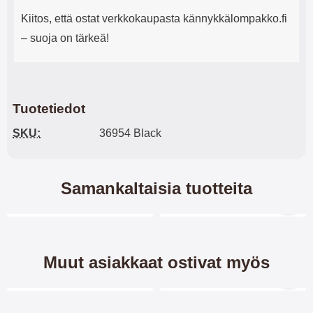
Kiitos, että ostat verkkokaupasta kännykkälompakko.fi
– suoja on tärkeä!
Tuotetiedot
SKU:
36954 Black
Samankaltaisia tuotteita
Merkitse blow productListContainer
Merkitse blow productL
4 variantit
2 variantit
Muut asiakkaat ostivat myös
Merkitse blow productListContainer
Merkitse blow productL