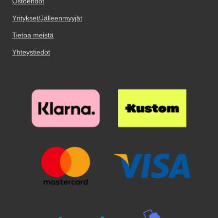
Ostoehdot
kuin asetat näytönsuojan
kuin asetat näytönsuojan
Skimblocker-Lompakkosi avulla
paikoilleen. Kostea ja kuiva
paikoilleen. Kostea ja kuiva
Yritykset/Jälleenmyyjät
korttisi suojataan tahattomien
puhdistuspyyhe tulevat paketissa
puhdistuspyyhe tulevat paketissa
maksujen varalta. *HUOM!
mukana. Puhdista teipillä
mukana. Puhdista teipillä
Tietoa meistä
kännykkälompakko.fi ei ole
viimeisetkin pölyhiukkaset.
viimeisetkin pölyhiukkaset.
vastuussa luottokorteista, jotka
Puhdistamiseen kannattaa
Puhdistamiseen kannattaa
Yhteystiedot
joutuvat skimmauksen kohteiksi!
panostaa, sillä pienikin näytölle
panostaa, sillä pienikin näytölle
jäävä pölyhiukkanen näkyy
jäävä pölyhiukkanen näkyy
selvästi suojalasin alta. Poista
selvästi suojalasin alta. Poista
suojakalvo ja aseta lasi näytön
suojakalvo ja aseta lasi näytön
päälle. Katso tarkasti mihin
päälle. Katso tarkasti mihin
suojan haluat ennen kuin asetat
suojan haluat ennen kuin asetat
sen paikoilleen. Kun lasi on
sen paikoilleen. Kun lasi on
haluamallasi paikalla, laske se
haluamallasi paikalla, laske se
varovaisesti näyttöä vasten. Älä
varovaisesti näyttöä vasten. Älä
hankaa. Kun olen päästänyt
hankaa. Kun olen päästänyt
suojalasista irti, se "imeytyy"
suojalasista irti, se "imeytyy"
itsestään näyttöön kiinni.
itsestään näyttöön kiinni.
Mahdolliset ilmakuplat hierotaan
Mahdolliset ilmakuplat hierotaan
ulos laitaa kohden esimerkiksi
ulos laitaa kohden esimerkiksi
luottokortin avulla. Pienimmät
luottokortin avulla. Pienimmät
ilmakuplat voivat kadota itsestään
ilmakuplat voivat kadota itsestään
24 tunnin sisällä. Puhelimesi
24 tunnin sisällä. Puhelimesi
näyttö on nyt suojattu parhaalla
näyttö on nyt suojattu parhaalla