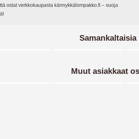
 että ostat verkkokaupasta kännykkälompakko.fi – suoja
ä!
Samankaltaisia 
Merkitse blow productListContainer
Merkitse blow productListCo
7 variantit
-3
Muut asiakkaat os
Merkitse blow productListContainer
Merkitse blow productListCo
3 variantit
cker Magneettikotelo
Crazy Horse Lompakko
Ha
sung Galaxy A03
Samsung Galaxy A03
(A035G/DS)
(A035G/DS)