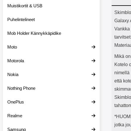
Bluetoot
Muistikortit & USB
kapasitee
Tuot
Skimblo
Puhelintelineet
Galaxy
Vankka 
Mob Holder Kännykkäpidike
tarvitse
Materia
Moto
Mikä on
Motorola
Kotelo 
nimellä 
Nokia
että kot
Nothing Phone
skimmau
Skimblo
OnePlus
tahatto
Realme
*HUOM! 
jotka j
Samsung