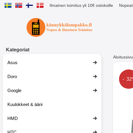
Ilmainen toimitus yli 10€ ostoksille
Nopeat 
Ostoskori laajennettu Tibro billig
Kategoriat
Aloitussivu
Asus
Muutk
Doro
Hinta
- 3
Google
-51%
Kuulokkeet & ääni
HMD
HTC