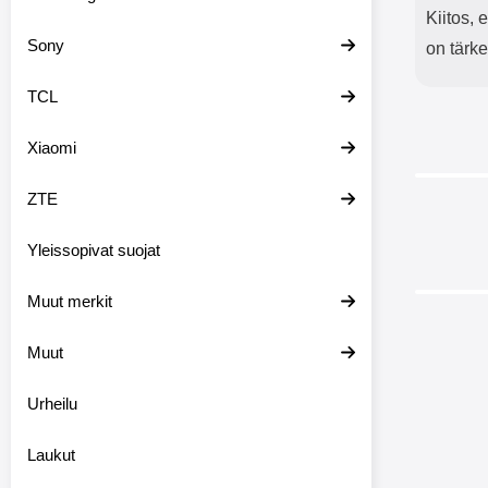
Kiitos,
Sony
on tärke
TCL
Xiaomi
ZTE
Yleissopivat suojat
Muut merkit
Muut
Urheilu
Skimblo
Laukut
Sam