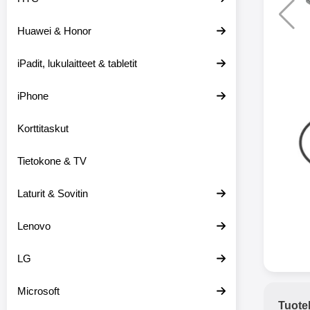
Huawei & Honor
Langat
iPadit, lukulaitteet & tabletit
XO-X33 Bl
iPhone
X33 ov
kuulo
36.9
Mukan
Korttitaskut
kuulokk
menetä 
Tietokone & TV
laturina k
käytössä
koteloon, 
Laturit & Sovitin
kuunne
Molempi
Lenovo
eriksee
varustet
voidaan k
LG
Bluetoot
hyvän
Microsoft
yhteyde
Tuote
joka kest