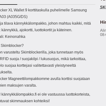
h-versio: 5.3 Akkukotelon
Lightning -johto tulee mukana. Tuote
u
SK
tti: 200 mha Kuunteluaika:
on CE-merkitty Input: AC100-240V
m
ekuvaus
cker XL Wallet 9 korttitaskulla puhelimelle Samsung
noin 4 tuntia
50/60Hz 0.8A Max Output: USB:
Ko
 A03 (A035G/DS)
DC5V/3.0A (15W) 9V/2.0A (18W)
Kote
12V/1.5 (18W) Type-C: 5V/3A
ti
Hi
ja tilava kännykkälompakko, johon mahtuu kaikki, mitä
(PD15W) 9V/2.22A (PD20W)
aukk
t: kännykkä, ajokortti, luottokortit ja käteinen.
12V/1.67A(PD20W) Total Effekt:
Ali
tarv
08-
5V/3A Max Maximum output: 20.W
v
ali: Keinonahka
Max Johdon pituus: 1 metri Väri:
lisäl
Valkoinen
etu-
 Skimblocker?
task
on varusteltu Skimblockerilla, joka tunnetaan myös
ta
vetok
RFID suoja / suojakilpi / lukusuojus, mikä tarkoittaa,
täm
elo suojaa korttejasi valitettavasti yleistyneeltä
Ja m
sitä 
kselta.
on
cker Magneettilompakkomme avulla korttisi suojataan
kiin
mien maksujen varalta.
kännykkälompakko.fi ei ole vastuussa luottokorteista,
outuvat skimmauksen kohteiksi!