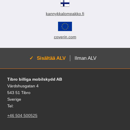
suojuksesta. Voit valita Crazy
suojuksesta. Voit valita Crazy
Horse Walletin useista värikkäistä
Horse Walletin useista värikkäistä
kannykkalompakko.fi
malleista. Tämä hyvin suosittu
malleista. Tämä hyvin suosittu
malli muistuttaa eniten aitoa
malli muistuttaa eniten aitoa
nahkalompakkoa!
nahkalompakkoa!
coverin.com
Aktivoi:
Sisältää ALV
Ilman ALV
Alatunnisteen sisältö Sekalaista tietoa ja l
Tibro billiga mobilskydd AB
Värdshusgatan 4
543 51 Tibro
Sverige
Tel:
+46 504 500525