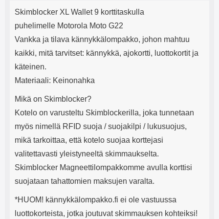
Tuotekuvaus
mha Kuunteluaika: noin 4 tuntia
Input: AC100-240V 50/60Hz 0.8A
j
Skimblocker XL Wallet 9 korttitaskulla
Max Output: USB: DC5V/3.0A
e
(15W) 9V/2.0A (18W) 12V/1.5
puhelimelle Motorola Moto G22
(18W) Type-C: 5V/3A (PD15W)
Vankka ja tilava kännykkälompakko, johon mahtuu
9V/2.22A (PD20W)
12V/1.67A(PD20W) Total Effekt:
kaikki, mitä tarvitset: kännykkä, ajokortti, luottokortit ja
5V/3A Max Maximum output:
käteinen.
20.W Max Johdon pituus: 1 metri
Väri: Valkoinen
Materiaali: Keinonahka
Mikä on Skimblocker?
Kotelo on varusteltu Skimblockerilla, joka tunnetaan
myös nimellä RFID suoja / suojakilpi / lukusuojus,
mikä tarkoittaa, että kotelo suojaa korttejasi
valitettavasti yleistyneeltä skimmaukselta.
Skimblocker Magneettilompakkomme avulla korttisi
suojataan tahattomien maksujen varalta.
*HUOM! kännykkälompakko.fi ei ole vastuussa
luottokorteista, jotka joutuvat skimmauksen kohteiksi!