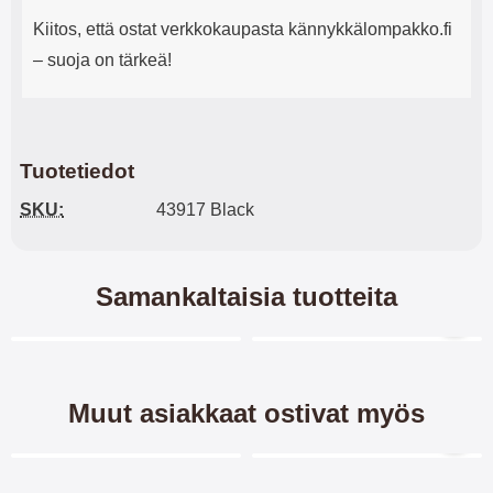
Kiitos, että ostat verkkokaupasta kännykkälompakko.fi
– suoja on tärkeä!
Tuotetiedot
SKU:
43917 Black
Samankaltaisia tuotteita
Merkitse blow productListContainer
Merkitse blow productL
8 variantit
7 variantit
-32%
-28%
Muut asiakkaat ostivat myös
Merkitse blow productListContainer
Merkitse blow productL
-28%