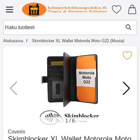
Ostoskori laajennettu Tibro billi
Suosikkini
Valikko
Aloitussivu
Skimblocker XL Wallet Motorola Moto G22 (Musta)
×
Muutkin ostivat
Merkitse skimblocker XL Wallet Motorola
Merkitse blow productListContainer
Merkitse blow productL
2 variantit
-51%
1
/
6
Mene tuotemerkkisivulle
Coverin
Skimblocker XL Wallet Motorola Moto