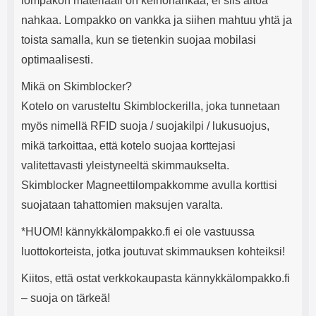
lompakon materiaali on keinonahkaa, ei siis aitoa
nahkaa. Lompakko on vankka ja siihen mahtuu yhtä ja
toista samalla, kun se tietenkin suojaa mobilasi
optimaalisesti.
Mikä on Skimblocker?
Kotelo on varusteltu Skimblockerilla, joka tunnetaan
myös nimellä RFID suoja / suojakilpi / lukusuojus,
mikä tarkoittaa, että kotelo suojaa korttejasi
valitettavasti yleistyneeltä skimmaukselta.
Skimblocker Magneettilompakkomme avulla korttisi
suojataan tahattomien maksujen varalta.
*HUOM! kännykkälompakko.fi ei ole vastuussa
luottokorteista, jotka joutuvat skimmauksen kohteiksi!
Kiitos, että ostat verkkokaupasta kännykkälompakko.fi
– suoja on tärkeä!