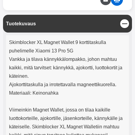
mha Kuunteluaika: noin 4 tuntia
Input: AC100-240V 50/60Hz 0.8A
Max Output: USB: DC5V/3.0A
(15W) 9V/2.0A (18W) 12V/1.5
(18W) Type-C: 5V/3A (PD15W)
S
Tuotekuvaus
9V/2.22A (PD20W)
u
12V/1.67A(PD20W) Total Effekt:
l
5V/3A Max Maximum output:
Tuotekuvaus
j
Skimblocker XL Magnet Wallet 9 korttitaskulla
20.W Max Johdon pituus: 1 metri
e
Väri: Valkoinen
puhelimelle Xiaomi 13 Pro 5G
Vankka ja tilava kännykkälompakko, johon mahtuu
kaikki, mitä tarvitset: kännykkä, ajokortti, luottokortit ja
käteinen.
Ajokorttitaskulla ja irrotettavalla magneettikuorella.
Materiaali: Keinonahka
Viimeinkin Magnet Wallet, jossa on tilaa kaikille
luottokorteille, ajokortille, jäsenkorteille, kännykälle ja
käteiselle. Skimblocker XL Magnet Walletiin mahtuu