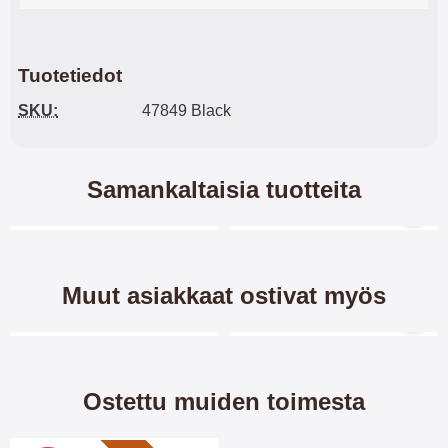
Tuotetiedot
SKU:
47849 Black
Samankaltaisia tuotteita
Merkitse blow productListContainer
Merkitse blow productL
-40%
-8%
Muut asiakkaat ostivat myös
Merkitse blow productListContainer
Merkitse blow productL
Ostettu muiden toimesta