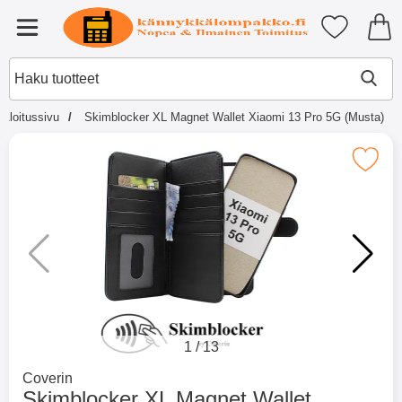
Ostoskori laajennettu Tibro billi
Suosikkini
Valikko
Aloitussivu
Skimblocker XL Magnet Wallet Xiaomi 13 Pro 5G (Musta)
×
Muutkin ostivat
Merkitse skimblocker XL Magnet Wallet Xiao
Merkitse blow productListContainer
Merkitse blow productL
2 variantit
-51%
1
/
13
Mene tuotemerkkisivulle
Coverin
Skimblocker XL Magnet Wallet