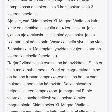
kaikki, mitä sinun tarvitsee kuljettaa mukanasi!
Lompakossa on kokonaista 9 korttitaskua sekä 2
lokeroa seteleille.
Ajattele, että Skimblocker XL Magnet Wallet on kuin
kirja: ensimmäisellä sivulla on 4 korttitaskua, joista
yksi on ajokorttitasku, siis läpinäkyvä tasku, jonka
ikkunan läpi näet kortin. Vastakkaisella sivulla on vielä
5 korttitaskua. Molempien lyhyiden sivujen takana on
lokerot käteiselle (seteleille).
"Kirjan" viimeisessä osassa on kännykkäosa. Siinä on
tilaa matkapuhelimeesi. Kuori on magneettinen ja se
on helppo irrottaa lompakko-osasta, jos haluat ottaa
mukaasi ainoastaan kännykän. Se kiinnitettään
helposti jälleen lompakkoon, ja magneetti EI ole
vaaraksi luottokorteillesi: se ei poista korttien
magnetointia! Skimblocker XL Magnet Wallet -