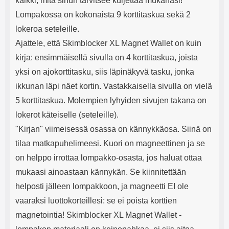
kaikki, mitä sinun tarvitsee kuljettaa mukanasi!
Lompakossa on kokonaista 9 korttitaskua sekä 2
lokeroa seteleille.
Ajattele, että Skimblocker XL Magnet Wallet on kuin
kirja: ensimmäisellä sivulla on 4 korttitaskua, joista
yksi on ajokorttitasku, siis läpinäkyvä tasku, jonka
ikkunan läpi näet kortin. Vastakkaisella sivulla on vielä
5 korttitaskua. Molempien lyhyiden sivujen takana on
lokerot käteiselle (seteleille).
"Kirjan" viimeisessä osassa on kännykkäosa. Siinä on
tilaa matkapuhelimeesi. Kuori on magneettinen ja se
on helppo irrottaa lompakko-osasta, jos haluat ottaa
mukaasi ainoastaan kännykän. Se kiinnitettään
helposti jälleen lompakkoon, ja magneetti EI ole
vaaraksi luottokorteillesi: se ei poista korttien
magnetointia! Skimblocker XL Magnet Wallet -