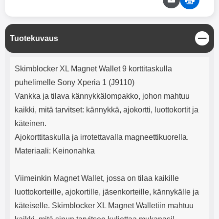
mha Kuunteluaika: noin 4 tuntia
Input: AC100-240V 50/60Hz 0.8A
Max Output: USB: DC5V/3.0A
(15W) 9V/2.0A (18W) 12V/1.5
(18W) Type-C: 5V/3A (PD15W)
S
Tuotekuvaus
9V/2.22A (PD20W)
u
12V/1.67A(PD20W) Total Effekt:
l
5V/3A Max Maximum output:
Tuotekuvaus
j
Skimblocker XL Magnet Wallet 9 korttitaskulla
20.W Max Johdon pituus: 1 metri
e
Väri: Valkoinen
puhelimelle Sony Xperia 1 (J9110)
Vankka ja tilava kännykkälompakko, johon mahtuu
kaikki, mitä tarvitset: kännykkä, ajokortti, luottokortit ja
käteinen.
Ajokorttitaskulla ja irrotettavalla magneettikuorella.
Materiaali: Keinonahka
Viimeinkin Magnet Wallet, jossa on tilaa kaikille
luottokorteille, ajokortille, jäsenkorteille, kännykälle ja
käteiselle. Skimblocker XL Magnet Walletiin mahtuu