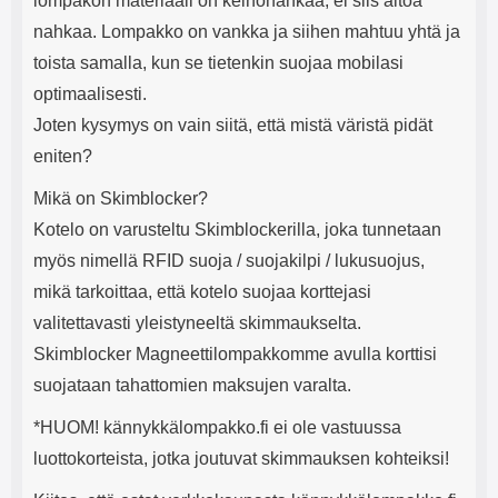
lompakon materiaali on keinonahkaa, ei siis aitoa
nahkaa. Lompakko on vankka ja siihen mahtuu yhtä ja
toista samalla, kun se tietenkin suojaa mobilasi
optimaalisesti.
Joten kysymys on vain siitä, että mistä väristä pidät
eniten?
Mikä on Skimblocker?
Kotelo on varusteltu Skimblockerilla, joka tunnetaan
myös nimellä RFID suoja / suojakilpi / lukusuojus,
mikä tarkoittaa, että kotelo suojaa korttejasi
valitettavasti yleistyneeltä skimmaukselta.
Skimblocker Magneettilompakkomme avulla korttisi
suojataan tahattomien maksujen varalta.
*HUOM! kännykkälompakko.fi ei ole vastuussa
luottokorteista, jotka joutuvat skimmauksen kohteiksi!