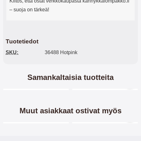
Kiitos, että ostat verkkokaupasta kännykkälompakko.fi
– suoja on tärkeä!
Tuotetiedot
SKU:
36488 Hotpink
Samankaltaisia tuotteita
Merkitse blow productListContainer
Merkitse blow productL
4 variantit
3 variantit
-40%
Muut asiakkaat ostivat myös
Merkitse blow productListContainer
Merkitse blow productL