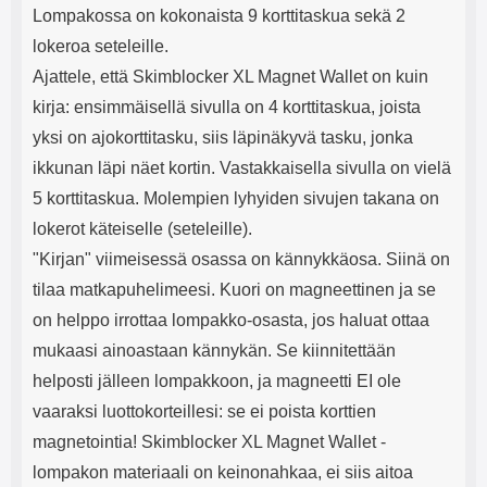
Lompakossa on kokonaista 9 korttitaskua sekä 2
lokeroa seteleille.
Ajattele, että Skimblocker XL Magnet Wallet on kuin
kirja: ensimmäisellä sivulla on 4 korttitaskua, joista
yksi on ajokorttitasku, siis läpinäkyvä tasku, jonka
ikkunan läpi näet kortin. Vastakkaisella sivulla on vielä
5 korttitaskua. Molempien lyhyiden sivujen takana on
lokerot käteiselle (seteleille).
"Kirjan" viimeisessä osassa on kännykkäosa. Siinä on
tilaa matkapuhelimeesi. Kuori on magneettinen ja se
on helppo irrottaa lompakko-osasta, jos haluat ottaa
mukaasi ainoastaan kännykän. Se kiinnitettään
helposti jälleen lompakkoon, ja magneetti EI ole
vaaraksi luottokorteillesi: se ei poista korttien
magnetointia! Skimblocker XL Magnet Wallet -
lompakon materiaali on keinonahkaa, ei siis aitoa