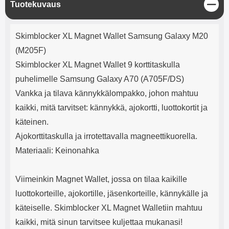
S
Tuotekuvaus
mha Kuunteluaika: noin 4 tuntia
Input: AC100-240V 50/60Hz 0.8A
u
Max Output: USB: DC5V/3.0A
l
(15W) 9V/2.0A (18W) 12V/1.5
Tuotekuvaus
j
(18W) Type-C: 5V/3A (PD15W)
Skimblocker XL Magnet Wallet Samsung Galaxy M20
e
9V/2.22A (PD20W)
(M205F)
12V/1.67A(PD20W) Total Effekt:
5V/3A Max Maximum output:
Skimblocker XL Magnet Wallet 9 korttitaskulla
20.W Max Johdon pituus: 1 metri
puhelimelle Samsung Galaxy A70 (A705F/DS)
Väri: Valkoinen
Vankka ja tilava kännykkälompakko, johon mahtuu
kaikki, mitä tarvitset: kännykkä, ajokortti, luottokortit ja
käteinen.
Ajokorttitaskulla ja irrotettavalla magneettikuorella.
Materiaali: Keinonahka
Viimeinkin Magnet Wallet, jossa on tilaa kaikille
luottokorteille, ajokortille, jäsenkorteille, kännykälle ja
käteiselle. Skimblocker XL Magnet Walletiin mahtuu
kaikki, mitä sinun tarvitsee kuljettaa mukanasi!