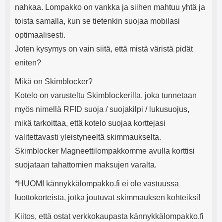
nahkaa. Lompakko on vankka ja siihen mahtuu yhtä ja
toista samalla, kun se tietenkin suojaa mobilasi
optimaalisesti.
Joten kysymys on vain siitä, että mistä väristä pidät
eniten?
Mikä on Skimblocker?
Kotelo on varusteltu Skimblockerilla, joka tunnetaan
myös nimellä RFID suoja / suojakilpi / lukusuojus,
mikä tarkoittaa, että kotelo suojaa korttejasi
valitettavasti yleistyneeltä skimmaukselta.
Skimblocker Magneettilompakkomme avulla korttisi
suojataan tahattomien maksujen varalta.
*HUOM! kännykkälompakko.fi ei ole vastuussa
luottokorteista, jotka joutuvat skimmauksen kohteiksi!
Kiitos, että ostat verkkokaupasta kännykkälompakko.fi