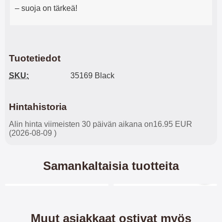
– suoja on tärkeä!
Tuotetiedot
SKU:
35169 Black
Hintahistoria
Alin hinta viimeisten 30 päivän aikana on16.95 EUR
(2026-08-09 )
Samankaltaisia tuotteita
Merkitse blow productListContainer
Merkitse blow productL
5 variantit
-28%
Muut asiakkaat ostivat myös