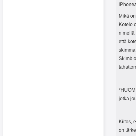
iPhoneas
Mikä on
Kotelo 
nimellä 
että kot
skimmau
Skimblo
tahatto
*HUOM! 
jotka j
Kiitos,
on tärke