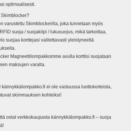
i optimaalisesti.
 Skimblocker?
on varusteltu Skimblockerilla, joka tunnetaan myös
RFID suoja / suojakilpi / lukusuojus, mikä tarkoittaa,
elo suojaa korttejasi valitettavasti yleistyneeltä
kselta.
cker Magneettilompakkomme avulla korttisi suojataan
mien maksujen varalta.
kännykkälompakko.fi ei ole vastuussa luottokorteista,
outuvat skimmauksen kohteiksi!
 että ostat verkkokaupasta kännykkälompakko.fi – suoja
ä!