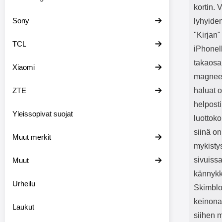
kortin. 
Sony
lyhyiden
"Kirjan
TCL
iPhonel
takaosa
Xiaomi
magneet
ZTE
haluat 
helposti
Yleissopivat suojat
luottoko
siinä on
Muut merkit
mykisty
sivuissa
Muut
kännykk
Urheilu
Skimblo
keinona
Laukut
siihen m