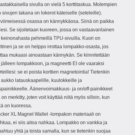
v
Vastakkaisella sivulla on vielä 5 korttitaskua. Molempien
jo
 sivujen takana on lokerot käteiselle (seteleille).
" viimeisessä osassa on kännykkäosa. Siinä on paikka
lesi. Se sijoitetaan kuoreen, jossa on vastaavanlainen
 keinonahasta pehmeillä TPU-sivuilla. Kuori on
tinen ja se on helppo irrottaa lompakko-osasta, jos
ottaa mukaasi ainoastaan kännykän. Se kiinnitettään
 jälleen lompakkoon, ja magneetti EI ole vaaraksi
rteillesi: se ei poista korttien magnetointia! Tietenkin
 aukko latauskaapelille, kuulokkeille ja
spainikkeelle. Äänenvoimakkuus- ja on/off-painikkeet
 on merkitty, joten voit käyttää niitä myös silloin, kun
ä on kuoressa.
cker XL Magnet Wallet -lompakon materiaali on
hkaa, ei siis aitoa nahkaa. Lompakko on vankka ja
ahtuu yhtä ja toista samalla, kun se tietenkin suojaa