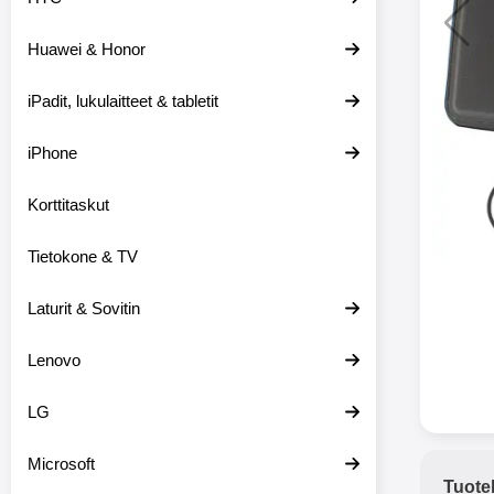
Huawei & Honor
Langat
iPadit, lukulaitteet & tabletit
XO-X33 Bl
iPhone
X33 ov
kuulo
36.9
Mukan
Korttitaskut
kuulokk
menetä 
Tietokone & TV
laturina k
käytössä
koteloon, 
Laturit & Sovitin
kuunne
Molempi
Lenovo
eriksee
varustet
voidaan k
LG
Bluetoot
hyvän
Microsoft
yhteyde
Tuote
joka kest