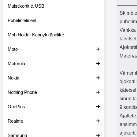
Bluetoot
Muistikortit & USB
kapasitee
Tuot
Skimblo
Puhelintelineet
puhelim
Vankka 
Mob Holder Kännykkäpidike
tarvitse
Ajokortt
Moto
Materia
Motorola
Viimeink
Nokia
ajokorti
käteise
Nothing Phone
sinun t
OnePlus
9 kortti
Ajattele
Realme
ensimmäi
ajokortt
Samsung