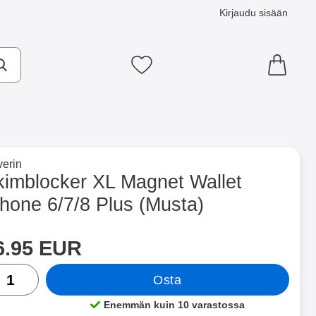
Kirjaudu sisään
Suosikkini
×
e tuotemerkkisivulle
erin
/7/8 Plus (Musta) suosikiksi
kimblocker XL Magnet Wallet
hone 6/7/8 Plus (Musta)
ntainer
Merkitse blow productListContainer
Merkitse blow productLi
3 variantit
7 variantit
a tämä tuote, Skimblocker XL Magnet Wallet iPhone 6/7/8 Plus
inta
6.95 EUR
rä
Osta
Enemmän kuin 10 varastossa
Saatavuus: