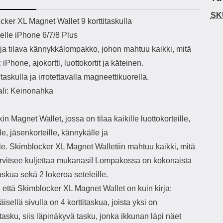
h-versio: 5.3 Akkukotelon
Lightning -johto tulee mukana. Tuote
peh
SK
tti: 200 mha Kuunteluaika:
on CE-merkitty Input: AC100-240V
t
ekuvaus
cker XL Magnet Wallet 9 korttitaskulla
noin 4 tuntia
50/60Hz 0.8A Max Output: USB:
Lo
elle iPhone 6/7/8 Plus
DC5V/3.0A (15W) 9V/2.0A (18W)
12V/1.5 (18W) Type-C: 5V/3A
ja tilava kännykkälompakko, johon mahtuu kaikki, mitä
(PD15W) 9V/2.22A (PD20W)
m
t: iPhone, ajokortti, luottokortit ja käteinen.
12V/1.67A(PD20W) Total Effekt:
au
5V/3A Max Maximum output: 20.W
var
itaskulla ja irrotettavalla magneettikuorella.
Max Johdon pituus: 1 metri Väri:
pu
ali: Keinonahka
Valkoinen
L
pi
in Magnet Wallet, jossa on tilaa kaikille luottokorteille,
tar
Mi
lle, jäsenkorteille, kännykälle ja
v
lle. Skimblocker XL Magnet Walletiin mahtuu kaikki, mitä
tunn
arvitsee kuljettaa mukanasi! Lompakossa on kokonaista
taskua sekä 2 lokeroa seteleille.
kort
s
, että Skimblocker XL Magnet Wallet on kuin kirja:
Lomp
sellä sivulla on 4 korttitaskua, joista yksi on
t
*HUO
itasku, siis läpinäkyvä tasku, jonka ikkunan läpi näet