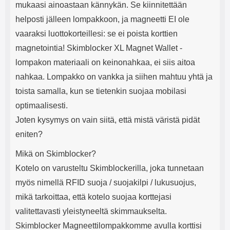
mukaasi ainoastaan kännykän. Se kiinnitettään
helposti jälleen lompakkoon, ja magneetti EI ole
vaaraksi luottokorteillesi: se ei poista korttien
magnetointia! Skimblocker XL Magnet Wallet -
lompakon materiaali on keinonahkaa, ei siis aitoa
nahkaa. Lompakko on vankka ja siihen mahtuu yhtä ja
toista samalla, kun se tietenkin suojaa mobilasi
optimaalisesti.
Joten kysymys on vain siitä, että mistä väristä pidät
eniten?
Mikä on Skimblocker?
Kotelo on varusteltu Skimblockerilla, joka tunnetaan
myös nimellä RFID suoja / suojakilpi / lukusuojus,
mikä tarkoittaa, että kotelo suojaa korttejasi
valitettavasti yleistyneeltä skimmaukselta.
Skimblocker Magneettilompakkomme avulla korttisi