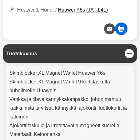
mha Kuunteluaika: noin 4 tuntia
Input: AC100-240V 50/60Hz 0.8A
Max Output: USB: DC5V/3.0A
Huawei & Honor /
Huawei Y6s (JAT-L41)
(15W) 9V/2.0A (18W) 12V/1.5
(18W) Type-C: 5V/3A (PD15W)
9V/2.22A (PD20W)
12V/1.67A(PD20W) Total Effekt:
5V/3A Max Maximum output:
20.W Max Johdon pituus: 1 metri
Väri: Valkoinen
S
Tuotekuvaus
u
l
Tuotekuvaus
j
Skimblocker XL Magnet Wallet Huawei Y6s
e
Skimblocker XL Magnet Wallet 9 korttitaskulla
puhelimelle Huaweis
Vankka ja tilava kännykkälompakko, johon mahtuu
kaikki, mitä tarvitset: kännykkä, ajokortti, luottokortit ja
käteinen.
Ajokorttitaskulla ja irrotettavalla magneettikuorella.
Materiaali: Keinonahka