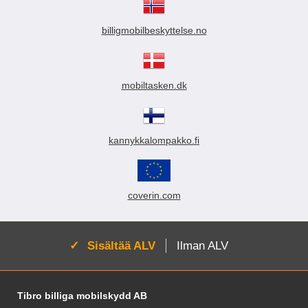
kun käytät
kun käytät
kuviolompakkoa/design-
kuviolompakkoa/design-
lompakkoa. Lompakkokotelon
lompakkoa. Lompakkokotelon
billigmobilbeskyttelse.no
ulkopuoli on koristeltu kauniilla
ulkopuoli on koristeltu kauniilla
kuviolla sisäpuolen ollessa
kuviolla sisäpuolen ollessa
yksivärinen.
yksivärinen.
mobiltasken.dk
kannykkalompakko.fi
coverin.com
Aktivoi:
Sisältää ALV
Ilman ALV
Alatunnisteen sisältö Sekalaista tietoa ja l
Tibro billiga mobilskydd AB