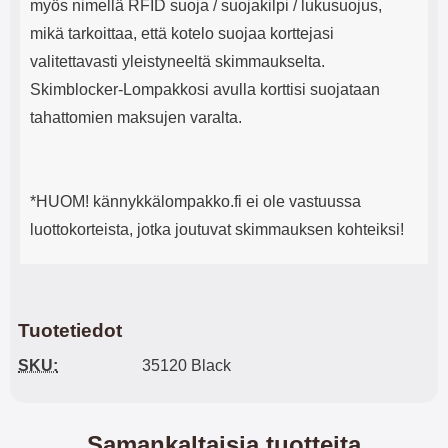
myös nimellä RFID suoja / suojakilpi / lukusuojus,
mikä tarkoittaa, että kotelo suojaa korttejasi
valitettavasti yleistyneeltä skimmaukselta.
Skimblocker-Lompakkosi avulla korttisi suojataan
tahattomien maksujen varalta.
*HUOM! kännykkälompakko.fi ei ole vastuussa
luottokorteista, jotka joutuvat skimmauksen kohteiksi!
Tuotetiedot
SKU:
35120 Black
Samankaltaisia tuotteita