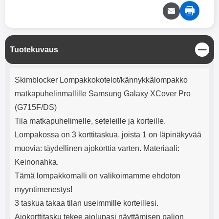
mha Kuunteluaika: noin 4 tuntia
Input: AC100-240V 50/60Hz 0.8A
Max Output: USB: DC5V/3.0A
(15W) 9V/2.0A (18W) 12V/1.5
(18W) Type-C: 5V/3A (PD15W)
9V/2.22A (PD20W)
S
Tuotekuvaus
12V/1.67A(PD20W) Total Effekt:
u
5V/3A Max Maximum output:
l
20.W Max Johdon pituus: 1 metri
Tuotekuvaus
j
Väri: Valkoinen
Skimblocker Lompakkokotelot/kännykkälompakko
e
matkapuhelinmallille Samsung Galaxy XCover Pro
(G715F/DS)
Tila matkapuhelimelle, seteleille ja korteille.
Lompakossa on 3 korttitaskua, joista 1 on läpinäkyvää
muovia: täydellinen ajokorttia varten. Materiaali:
Keinonahka.
Tämä lompakkomalli on valikoimamme ehdoton
myyntimenestys!
3 taskua takaa tilan useimmille korteillesi.
Ajokorttitasku tekee ajolupasi näyttämisen paljon