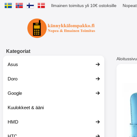
Ilmainen toimitus yli 10€ ostoksille
Nopeat 
Ostoskori laajennettu Tibro billig
Kategoriat
Aloitussivu
Asus
Muutk
Doro
Google
-51%
Kuulokkeet & ääni
HMD
HTC