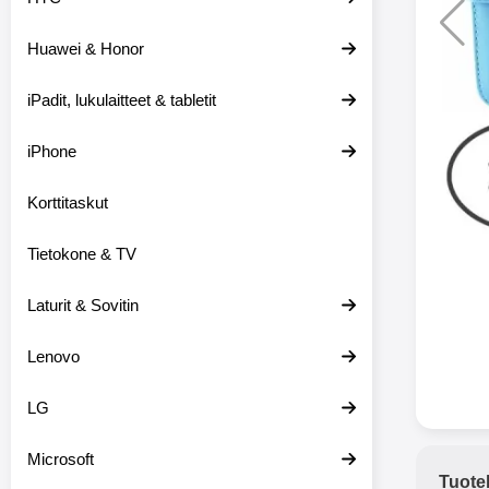
Huawei & Honor
Langat
iPadit, lukulaitteet & tabletit
XO-X33 Bl
iPhone
X33 ov
kuulo
36.9
Mukan
Korttitaskut
kuulokk
menetä 
Tietokone & TV
laturina k
käytössä
koteloon, 
Laturit & Sovitin
kuunne
Molempi
Lenovo
eriksee
varustet
voidaan k
LG
Bluetoot
hyvän
Microsoft
yhteyde
Tuote
joka kest