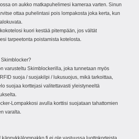
ssa on aukko matkapuhelimesi kameraa varten. Sinun
tarvitse ottaa puhelintasi pois lompakosta joka kerta, kun
valokuvata.
okotelosi kuori kestää pitempään, jos vältät
si tarpeetonta poistamista kotelosta.
 Skimblocker?
on varusteltu Skimblockerilla, joka tunnetaan myös
RFID suoja / suojakilpi / lukusuojus, mikä tarkoittaa,
elo suojaa korttejasi valitettavasti yleistyneeltä
kselta.
cker-Lompakkosi avulla korttisi suojataan tahattomien
n varalta.
kännykkälompakko.fi ei ole vastuussa luottokorteista,