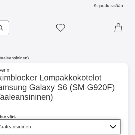
Kirjaudu sisään
Suosikkini
aaleansininen)
×
e tuotemerkkisivulle
erin
(SM-G920F) (Vaaleansininen) suosikiksi
kimblocker Lompakkokotelot
amsung Galaxy S6 (SM-G920F)
ntainer
Merkitse blow productListContainer
Merkitse blow productLi
7 variantit
5 variantit
aaleansininen)
a tämä tuote, Skimblocker Lompakkokotelot Samsung Galaxy 
tse väri: