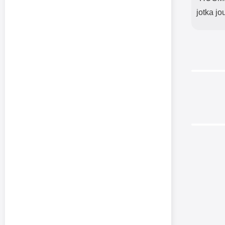
jotka j
-50%
TPU-De
Gal