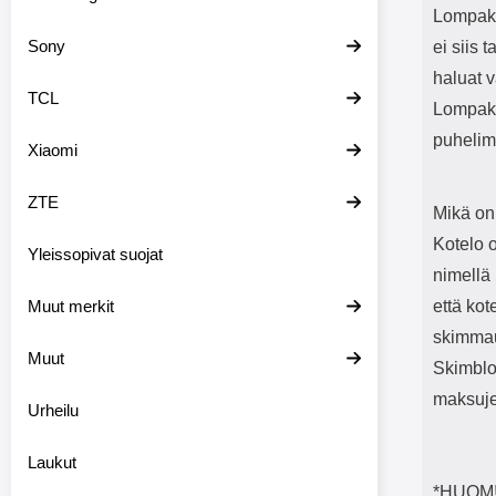
Lompako
Sony
ei siis 
haluat 
TCL
Lompakk
puhelime
Xiaomi
ZTE
Mikä on
Kotelo 
Yleissopivat suojat
nimellä 
Muut merkit
että kot
skimmau
Muut
Skimblo
maksuje
Urheilu
Laukut
*HUOM! 