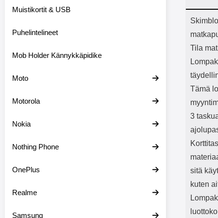
Bluetoot
Muistikortit & USB
kapasitee
Tuot
Skimblo
Puhelintelineet
matkapu
Tila mat
Mob Holder Kännykkäpidike
Lompako
täydelli
Moto
Tämä lo
Motorola
myyntim
3 taskua
Nokia
ajolupa
Korttit
Nothing Phone
materia
OnePlus
sitä kä
kuten ai
Realme
Lompako
luottoko
Samsung