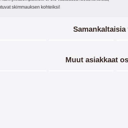
outuvat skimmauksen kohteiksi!
Samankaltaisia 
Merkitse blow productListContainer
Merkitse blow productListCo
4 variantit
Muut asiakkaat os
Merkitse blow productListContainer
Merkitse blow productListCo
-28%
-2
signkotelo Samsung
New Jalusta Lompakkokotelo
TP
axy S6 (SM-G920F)
Samsung Galaxy S6 (SM-
G920F)
TPU-
Jalusta/suojakuorilompakko /