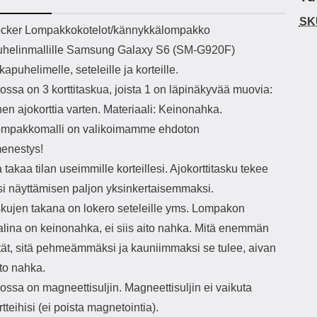
h-versio: 5.3 Akkukotelon
Lightning -johto tulee mukana. Tuote
SK
tti: 200 mha Kuunteluaika:
on CE-merkitty Input: AC100-240V
käy
ekuvaus
cker Lompakkokotelot/kännykkälompakko
noin 4 tuntia
50/60Hz 0.8A Max Output: USB:
vahi
helinmallille Samsung Galaxy S6 (SM-G920F)
DC5V/3.0A (15W) 9V/2.0A (18W)
au
12V/1.5 (18W) Type-C: 5V/3A
il
kapuhelimelle, seteleille ja korteille.
(PD15W) 9V/2.22A (PD20W)
sis
ssa on 3 korttitaskua, joista 1 on läpinäkyvää muovia:
12V/1.67A(PD20W) Total Effekt:
paik
5V/3A Max Maximum output: 20.W
kla
nen ajokorttia varten. Materiaali: Keinonahka.
Max Johdon pituus: 1 metri Väri:
s
mpakkomalli on valikoimamme ehdoton
Valkoinen
väreissä Materiaali
Yks
enestys!
Kot
 takaa tilan useimmille korteillesi. Ajokorttitasku tekee
o
mat
si näyttämisen paljon yksinkertaisemmaksi.
ko
askujen takana on lokero seteleille yms. Lompakon
hei
alina on keinonahka, ei siis aito nahka. Mitä enemmän
ytät, sitä pehmeämmäksi ja kauniimmaksi se tulee, aivan
k
As
to nahka.
ssa on magneettisuljin. Magneettisuljin ei vaikuta
lo
ajat
rtteihisi (ei poista magnetointia).