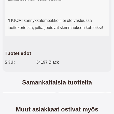
*HUOM! kännykkälompakko.fi ei ole vastuussa
luottokorteista, jotka joutuvat skimmauksen kohteiksi!
Tuotetiedot
SKU:
34197 Black
Samankaltaisia tuotteita
Merkitse blow productListContainer
Merkitse blow productL
4 variantit
3 variantit
Muut asiakkaat ostivat myös