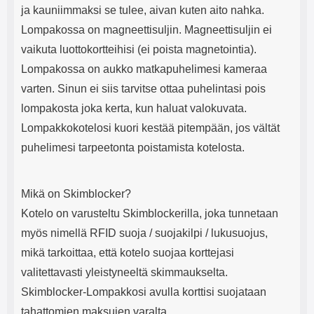
ja kauniimmaksi se tulee, aivan kuten aito nahka.
Lompakossa on magneettisuljin. Magneettisuljin ei
vaikuta luottokortteihisi (ei poista magnetointia).
Lompakossa on aukko matkapuhelimesi kameraa
varten. Sinun ei siis tarvitse ottaa puhelintasi pois
lompakosta joka kerta, kun haluat valokuvata.
Lompakkokotelosi kuori kestää pitempään, jos vältät
puhelimesi tarpeetonta poistamista kotelosta.
Mikä on Skimblocker?
Kotelo on varusteltu Skimblockerilla, joka tunnetaan
myös nimellä RFID suoja / suojakilpi / lukusuojus,
mikä tarkoittaa, että kotelo suojaa korttejasi
valitettavasti yleistyneeltä skimmaukselta.
Skimblocker-Lompakkosi avulla korttisi suojataan
tahattomien maksujen varalta.