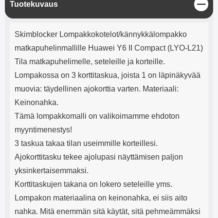
S
Tuotekuvaus
mha Kuunteluaika: noin 4 tuntia
Input: AC100-240V 50/60Hz 0.8A
u
Max Output: USB: DC5V/3.0A
l
(15W) 9V/2.0A (18W) 12V/1.5
Tuotekuvaus
j
(18W) Type-C: 5V/3A (PD15W)
Skimblocker Lompakkokotelot/kännykkälompakko
e
9V/2.22A (PD20W)
matkapuhelinmallille Huawei Y6 II Compact (LYO-L21)
12V/1.67A(PD20W) Total Effekt:
5V/3A Max Maximum output:
Tila matkapuhelimelle, seteleille ja korteille.
20.W Max Johdon pituus: 1 metri
Lompakossa on 3 korttitaskua, joista 1 on läpinäkyvää
Väri: Valkoinen
muovia: täydellinen ajokorttia varten. Materiaali:
Keinonahka.
Tämä lompakkomalli on valikoimamme ehdoton
myyntimenestys!
3 taskua takaa tilan useimmille korteillesi.
Ajokorttitasku tekee ajolupasi näyttämisen paljon
yksinkertaisemmaksi.
Korttitaskujen takana on lokero seteleille yms.
Lompakon materiaalina on keinonahka, ei siis aito
nahka. Mitä enemmän sitä käytät, sitä pehmeämmäksi