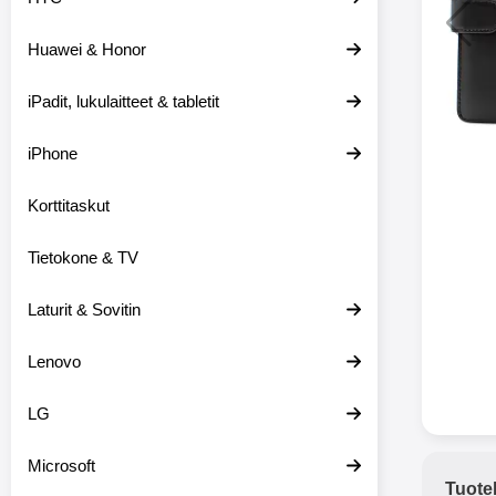
Huawei & Honor
Langat
iPadit, lukulaitteet & tabletit
XO-X33 Bl
iPhone
X33 ov
kuulo
36.9
Mukan
Korttitaskut
kuulokk
menetä 
Tietokone & TV
laturina k
käytössä
koteloon, 
Laturit & Sovitin
kuunne
Molempi
Lenovo
eriksee
varustet
voidaan k
LG
Bluetoot
hyvän
Microsoft
yhteyde
Tuote
joka kest