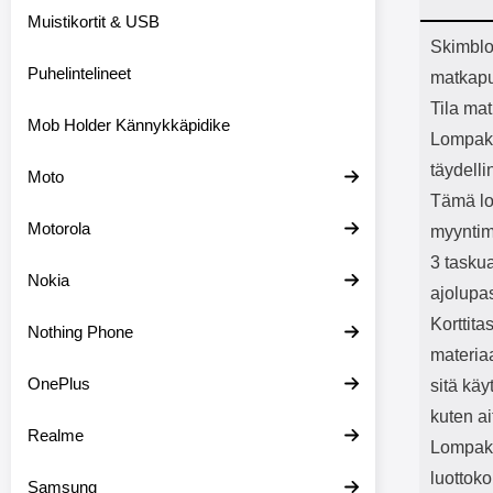
Bluetoot
Muistikortit & USB
kapasitee
Tuot
Skimblo
Puhelintelineet
matkapu
Tila mat
Mob Holder Kännykkäpidike
Lompako
täydelli
Moto
Tämä lo
Motorola
myyntim
3 taskua
Nokia
ajolupa
Korttit
Nothing Phone
materia
OnePlus
sitä kä
kuten ai
Realme
Lompako
luottoko
Samsung