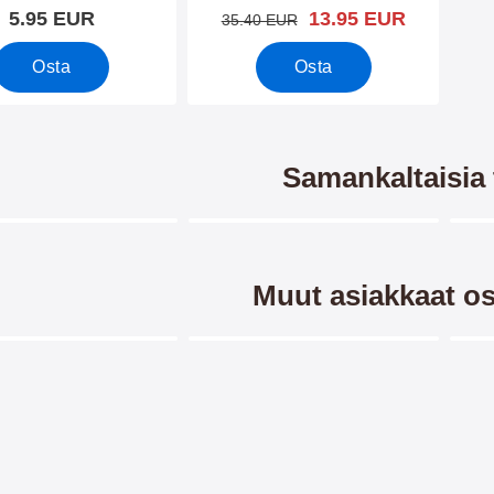
uusi hinta
5.95 EUR
13.95 EUR
vanha hinta
35.40 EUR
Osta
Osta
Samankaltaisia 
Merkitse blow productListContainer
Merkitse blow productListCo
Muut asiakkaat os
Merkitse blow productListContainer
Merkitse blow productListCo
blocker Doro 8050
Hardcase Kotelo Doro 8050
Ski