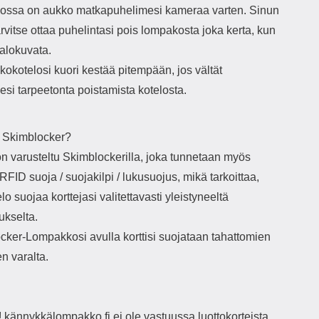
ssa on aukko matkapuhelimesi kameraa varten. Sinun
tarvitse ottaa puhelintasi pois lompakosta joka kerta, kun
valokuvata.
okotelosi kuori kestää pitempään, jos vältät
si tarpeetonta poistamista kotelosta.
 Skimblocker?
on varusteltu Skimblockerilla, joka tunnetaan myös
RFID suoja / suojakilpi / lukusuojus, mikä tarkoittaa,
elo suojaa korttejasi valitettavasti yleistyneeltä
kselta.
cker-Lompakkosi avulla korttisi suojataan tahattomien
n varalta.
kännykkälompakko.fi ei ole vastuussa luottokorteista,