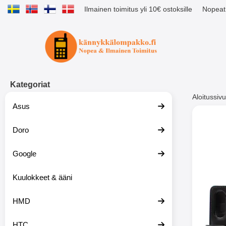
Ilmainen toimitus yli 10€ ostoksille
Nopeat 
Ostoskori laajennettu Tibro billig
Kategoriat
Aloitussivu
Asus
Muutk
Doro
Google
-51%
Kuulokkeet & ääni
HMD
HTC