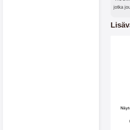
jotka j
Lisäv
Me
Näyt
Tuote.nr