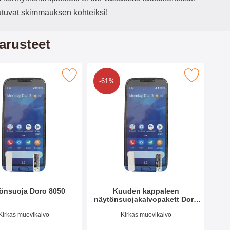
outuvat skimmauksen kohteiksi!
arusteet
rkitse näytönsuoja Doro 8050 suosikiksi
Merkitse kuuden kappaleen näytönsuojakalvopa
-61%
önsuoja Doro 8050
Kuuden kappaleen
näytönsuojakalvopakett Doro
8050
o 36506
Tuote.nro 36505
Kirkas muovikalvo
Kirkas muovikalvo