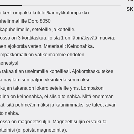
h-versio: 5.3 Akkukotelon
Lightning -johto tulee mukana. Tuote
SK
tti: 200 mha Kuunteluaika:
on CE-merkitty Input: AC100-240V
käy
ekuvaus
cker Lompakkokotelot/kännykkälompakko
noin 4 tuntia
50/60Hz 0.8A Max Output: USB:
vahi
helinmallille Doro 8050
DC5V/3.0A (15W) 9V/2.0A (18W)
au
12V/1.5 (18W) Type-C: 5V/3A
il
kapuhelimelle, seteleille ja korteille.
(PD15W) 9V/2.22A (PD20W)
sis
ssa on 3 korttitaskua, joista 1 on läpinäkyvää muovia:
12V/1.67A(PD20W) Total Effekt:
paik
5V/3A Max Maximum output: 20.W
kla
nen ajokorttia varten. Materiaali: Keinonahka.
Max Johdon pituus: 1 metri Väri:
s
mpakkomalli on valikoimamme ehdoton
Valkoinen
väreissä Materiaali
Yks
enestys!
Kot
 takaa tilan useimmille korteillesi. Ajokorttitasku tekee
o
mat
si näyttämisen paljon yksinkertaisemmaksi.
ko
askujen takana on lokero seteleille yms. Lompakon
hei
alina on keinonahka, ei siis aito nahka. Mitä enemmän
ytät, sitä pehmeämmäksi ja kauniimmaksi se tulee, aivan
k
As
to nahka.
ssa on magneettisuljin. Magneettisuljin ei vaikuta
lo
ajat
rtteihisi (ei poista magnetointia).