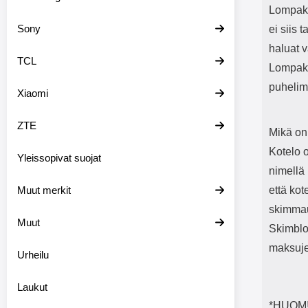
Lompako
Sony
ei siis 
haluat 
TCL
Lompakk
puhelime
Xiaomi
ZTE
Mikä on
Kotelo 
Yleissopivat suojat
nimellä 
Muut merkit
että kot
skimmau
Muut
Skimblo
maksuje
Urheilu
Laukut
*HUOM! 