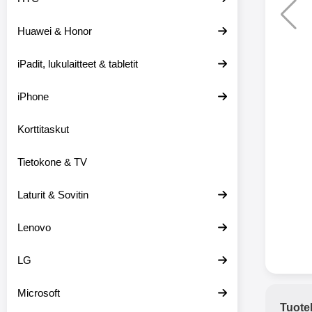
Huawei & Honor
Langat
iPadit, lukulaitteet & tabletit
XO-X33 Bl
iPhone
X33 ov
kuulo
36.9
Mukan
Korttitaskut
kuulokk
menetä 
Tietokone & TV
laturina k
käytössä
koteloon, 
Laturit & Sovitin
kuunne
Molempi
Lenovo
eriksee
varustet
voidaan k
LG
Bluetoot
hyvän
Microsoft
yhteyde
Tuote
joka kest