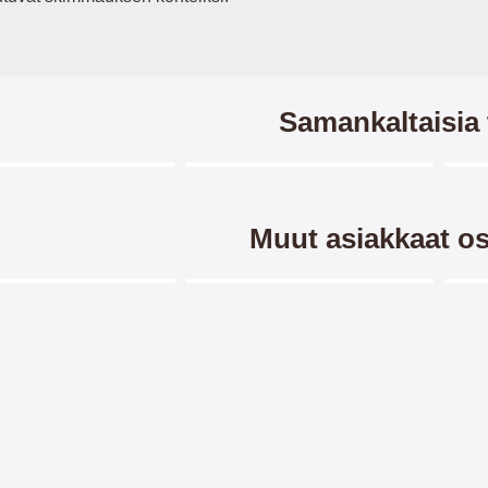
Samankaltaisia 
Merkitse blow productListContainer
Merkitse blow productListCo
5 variantit
5 variantit
Muut asiakkaat os
Merkitse blow productListContainer
Merkitse blow productListCo
ndcase Luksuskotelo
New Jalusta Lompakkokotelo
N
een Sony Xperia 10 II
Sony Xperia 10 II (XQ-AU51 /
las
XQ-AU52)
ase Luxwallet Sony Xperia
Jalusta/suojakuorilompakko /
Nä