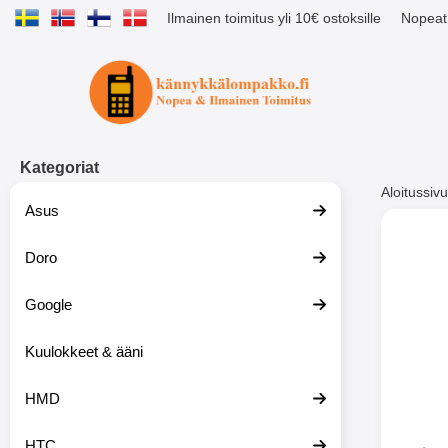
Ilmainen toimitus yli 10€ ostoksille
Nopeat 
Ostoskori laajennettu Tibro billig
Kategoriat
Aloitussivu
Asus
Muutk
Doro
Google
-51%
Kuulokkeet & ääni
HMD
HTC