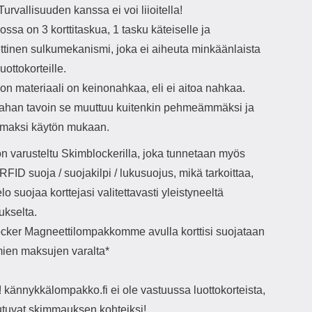
 Turvallisuuden kanssa ei voi liioitella!
sa on 3 korttitaskua, 1 tasku käteiselle ja
tinen sulkumekanismi, joka ei aiheuta minkäänlaista
uottokorteille.
n materiaali on keinonahkaa, eli ei aitoa nahkaa.
ahan tavoin se muuttuu kuitenkin pehmeämmäksi ja
maksi käytön mukaan.
on varusteltu Skimblockerilla, joka tunnetaan myös
RFID suoja / suojakilpi / lukusuojus, mikä tarkoittaa,
elo suojaa korttejasi valitettavasti yleistyneeltä
kselta.
cker Magneettilompakkomme avulla korttisi suojataan
mien maksujen varalta*
kännykkälompakko.fi ei ole vastuussa luottokorteista,
outuvat skimmauksen kohteiksi!