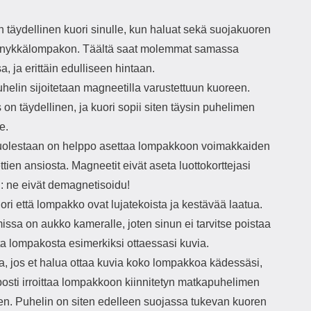
 täydellinen kuori sinulle, kun haluat sekä suojakuoren
nnykkälompakon. Täältä saat molemmat samassa
a, ja erittäin edulliseen hintaan.
helin sijoitetaan magneetilla varustettuun kuoreen.
 on täydellinen, ja kuori sopii siten täysin puhelimen
e.
uolestaan on helppo asettaa lompakkoon voimakkaiden
ien ansiosta. Magneetit eivät aseta luottokorttejasi
: ne eivät demagnetisoidu!
ri että lompakko ovat lujatekoista ja kestävää laatua.
ssa on aukko kameralle, joten sinun ei tarvitse poistaa
ta lompakosta esimerkiksi ottaessasi kuvia.
ta, jos et halua ottaa kuvia koko lompakkoa kädessäsi,
posti irroittaa lompakkoon kiinnitetyn matkapuhelimen
en. Puhelin on siten edelleen suojassa tukevan kuoren