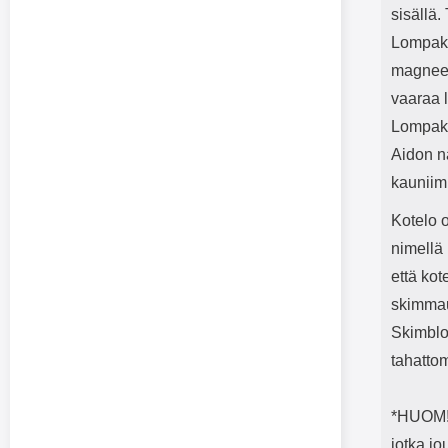
sisällä.
Lompakos
magneet
vaaraa l
Lompako
Aidon n
kauniim
Kotelo 
nimellä 
että kot
skimmau
Skimblo
tahatto
*HUOM! 
jotka j