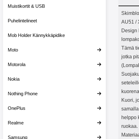
Bluetoot
Muistikortit & USB
kapasitee
Tuot
Skimblo
Puhelintelineet
AU51 /
Design 
Mob Holder Kännykkäpidike
lompako
Tämä tie
Moto
jotka pi
Motorola
(Lompak
Suojakuo
Nokia
setelei
kuorena.
Nothing Phone
Kuori, j
OnePlus
samalla
helppo 
Realme
ruokaa.
Materia
Samsung