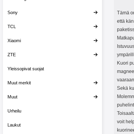
Sony
Tämä on
että kä
TCL
paketiss
Matkapu
Xiaomi
Istuvuus
ZTE
ympärill
Kuori p
Yleissopivat suojat
magneett
vaaraan
Muut merkit
Sekä kuo
Molemmi
Muut
puhelin
Urheilu
Toisaal
voit hel
Laukut
kuorine