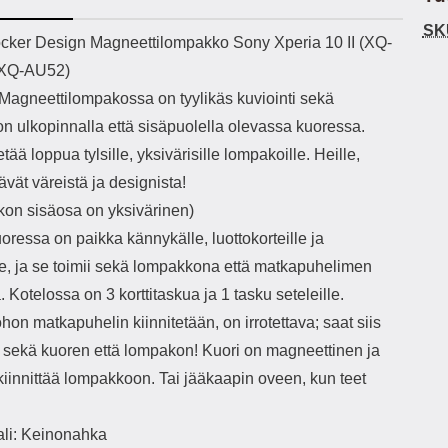
h-versio: 5.3 Akkukotelon
Lightning -johto tulee mukana. Tuote
SK
tti: 200 mha Kuunteluaika:
on CE-merkitty Input: AC100-240V
käy
ekuvaus
cker Design Magneettilompakko Sony Xperia 10 II (XQ-
noin 4 tuntia
50/60Hz 0.8A Max Output: USB:
vahi
 XQ-AU52)
DC5V/3.0A (15W) 9V/2.0A (18W)
au
12V/1.5 (18W) Type-C: 5V/3A
il
Magneettilompakossa on tyylikäs kuviointi sekä
(PD15W) 9V/2.22A (PD20W)
sis
n ulkopinnalla että sisäpuolella olevassa kuoressa.
12V/1.67A(PD20W) Total Effekt:
paik
5V/3A Max Maximum output: 20.W
kla
tää loppua tylsille, yksivärisille lompakoille. Heille,
Max Johdon pituus: 1 metri Väri:
s
tävät väreistä ja designista!
Valkoinen
väreissä Materiaali
Yks
on sisäosa on yksivärinen)
Kot
ressa on paikka kännykälle, luottokorteille ja
o
mat
lle, ja se toimii sekä lompakkona että matkapuhelimen
ko
 Kotelossa on 3 korttitaskua ja 1 tasku seteleille.
hei
ohon matkapuhelin kiinnitetään, on irrotettava; saat siis
 sekä kuoren että lompakon! Kuori on magneettinen ja
k
As
kiinnittää lompakkoon. Tai jääkaapin oveen, kun teet
lo
ajat
ali: Keinonahka