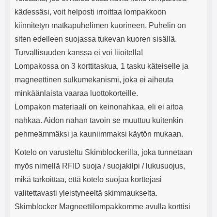
kädessäsi, voit helposti irroittaa lompakkoon
kiinnitetyn matkapuhelimen kuorineen. Puhelin on
siten edelleen suojassa tukevan kuoren sisällä.
Turvallisuuden kanssa ei voi liioitella!
Lompakossa on 3 korttitaskua, 1 tasku käteiselle ja
magneettinen sulkumekanismi, joka ei aiheuta
minkäänlaista vaaraa luottokorteille.
Lompakon materiaali on keinonahkaa, eli ei aitoa
nahkaa. Aidon nahan tavoin se muuttuu kuitenkin
pehmeämmäksi ja kauniimmaksi käytön mukaan.
Kotelo on varusteltu Skimblockerilla, joka tunnetaan
myös nimellä RFID suoja / suojakilpi / lukusuojus,
mikä tarkoittaa, että kotelo suojaa korttejasi
valitettavasti yleistyneeltä skimmaukselta.
Skimblocker Magneettilompakkomme avulla korttisi