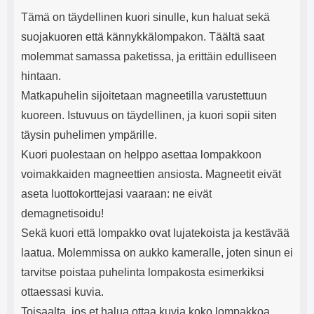
Tämä on täydellinen kuori sinulle, kun haluat sekä
suojakuoren että kännykkälompakon. Täältä saat
molemmat samassa paketissa, ja erittäin edulliseen
hintaan.
Matkapuhelin sijoitetaan magneetilla varustettuun
kuoreen. Istuvuus on täydellinen, ja kuori sopii siten
täysin puhelimen ympärille.
Kuori puolestaan on helppo asettaa lompakkoon
voimakkaiden magneettien ansiosta. Magneetit eivät
aseta luottokorttejasi vaaraan: ne eivät
demagnetisoidu!
Sekä kuori että lompakko ovat lujatekoista ja kestävää
laatua. Molemmissa on aukko kameralle, joten sinun ei
tarvitse poistaa puhelinta lompakosta esimerkiksi
ottaessasi kuvia.
Toisaalta, jos et halua ottaa kuvia koko lompakkoa