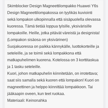
Tuotekuvaus
mha Kuunteluaika: noin 4 tuntia
Input: AC100-240V 50/60Hz 0.8A
j
Skimblocker Design Magneettilompakko Huawei Y6s
Max Output: USB: DC5V/3.0A
e
(15W) 9V/2.0A (18W) 12V/1.5
Design Magneettilompakossa on tyylikäs kuviointi
(18W) Type-C: 5V/3A (PD15W)
sekä lompakon ulkopinnalla että sisäpuolella olevassa
9V/2.22A (PD20W)
12V/1.67A(PD20W) Total Effekt:
kuoressa. Tämä tietää loppua tylsille, yksivärisille
5V/3A Max Maximum output:
lompakoille. Heille, jotka pitävät väreistä ja designista!
20.W Max Johdon pituus: 1 metri
Väri: Valkoinen
(Lompakon sisäosa on yksivärinen)
Suojakuoressa on paikka kännykälle, luottokorteille ja
seteleille, ja se toimii sekä lompakkona että
matkapuhelimen kuorena. Kotelossa on 3 korttitaskua
ja 1 tasku seteleille.
Kuori, johon matkapuhelin kiinnitetään, on irrotettava;
saat siis samalla sekä kuoren että lompakon! Kuori on
magneettinen ja helppo kiinnittää lompakkoon. Tai
jääkaapin oveen, kun teet ruokaa.
Materiaali: Keinonahka