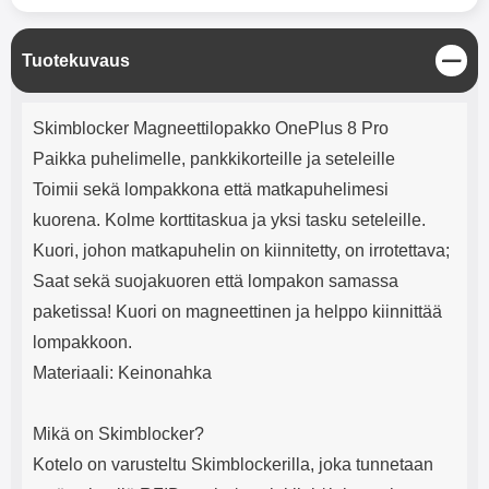
mha Kuunteluaika: noin 4 tuntia
Input: AC100-240V 50/60Hz 0.8A
Max Output: USB: DC5V/3.0A
(15W) 9V/2.0A (18W) 12V/1.5
S
Tuotekuvaus
(18W) Type-C: 5V/3A (PD15W)
u
9V/2.22A (PD20W)
l
Tuotekuvaus
12V/1.67A(PD20W) Total Effekt:
j
Skimblocker Magneettilopakko OnePlus 8 Pro
5V/3A Max Maximum output:
e
20.W Max Johdon pituus: 1 metri
Paikka puhelimelle, pankkikorteille ja seteleille
Väri: Valkoinen
Toimii sekä lompakkona että matkapuhelimesi
kuorena. Kolme korttitaskua ja yksi tasku seteleille.
Kuori, johon matkapuhelin on kiinnitetty, on irrotettava;
Saat sekä suojakuoren että lompakon samassa
paketissa! Kuori on magneettinen ja helppo kiinnittää
lompakkoon.
Materiaali: Keinonahka
Mikä on Skimblocker?
Kotelo on varusteltu Skimblockerilla, joka tunnetaan