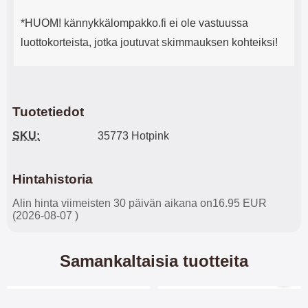
*HUOM! kännykkälompakko.fi ei ole vastuussa
luottokorteista, jotka joutuvat skimmauksen kohteiksi!
Tuotetiedot
SKU:
35773 Hotpink
Hintahistoria
Alin hinta viimeisten 30 päivän aikana on16.95 EUR
(2026-08-07 )
Samankaltaisia tuotteita
Merkitse blow productListContainer
Merkitse blow productL