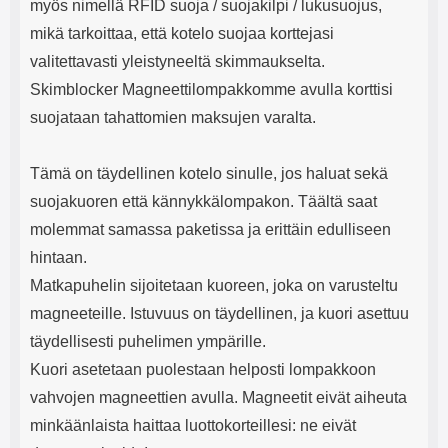
myös nimellä RFID suoja / suojakilpi / lukusuojus,
mikä tarkoittaa, että kotelo suojaa korttejasi
valitettavasti yleistyneeltä skimmaukselta.
Skimblocker Magneettilompakkomme avulla korttisi
suojataan tahattomien maksujen varalta.
Tämä on täydellinen kotelo sinulle, jos haluat sekä
suojakuoren että kännykkälompakon. Täältä saat
molemmat samassa paketissa ja erittäin edulliseen
hintaan.
Matkapuhelin sijoitetaan kuoreen, joka on varusteltu
magneeteille. Istuvuus on täydellinen, ja kuori asettuu
täydellisesti puhelimen ympärille.
Kuori asetetaan puolestaan helposti lompakkoon
vahvojen magneettien avulla. Magneetit eivät aiheuta
minkäänlaista haittaa luottokorteillesi: ne eivät