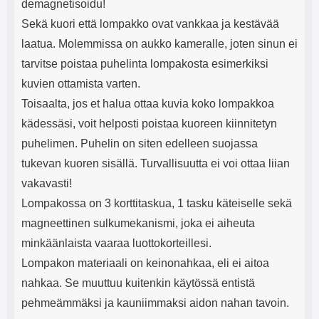
demagnetisoidu!
Sekä kuori että lompakko ovat vankkaa ja kestävää
laatua. Molemmissa on aukko kameralle, joten sinun ei
tarvitse poistaa puhelinta lompakosta esimerkiksi
kuvien ottamista varten.
Toisaalta, jos et halua ottaa kuvia koko lompakkoa
kädessäsi, voit helposti poistaa kuoreen kiinnitetyn
puhelimen. Puhelin on siten edelleen suojassa
tukevan kuoren sisällä. Turvallisuutta ei voi ottaa liian
vakavasti!
Lompakossa on 3 korttitaskua, 1 tasku käteiselle sekä
magneettinen sulkumekanismi, joka ei aiheuta
minkäänlaista vaaraa luottokorteillesi.
Lompakon materiaali on keinonahkaa, eli ei aitoa
nahkaa. Se muuttuu kuitenkin käytössä entistä
pehmeämmäksi ja kauniimmaksi aidon nahan tavoin.