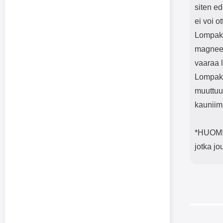
siten ed
ei voi o
Lompako
magneet
vaaraa l
Lompako
muuttuu
kauniim
*HUOM! 
jotka j