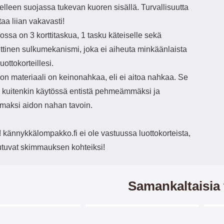
elleen suojassa tukevan kuoren sisällä. Turvallisuutta
ttaa liian vakavasti!
ssa on 3 korttitaskua, 1 tasku käteiselle sekä
tinen sulkumekanismi, joka ei aiheuta minkäänlaista
uottokorteillesi.
n materiaali on keinonahkaa, eli ei aitoa nahkaa. Se
 kuitenkin käytössä entistä pehmeämmäksi ja
maksi aidon nahan tavoin.
kännykkälompakko.fi ei ole vastuussa luottokorteista,
outuvat skimmauksen kohteiksi!
Samankaltaisia 
Merkitse blow productListContainer
Merkitse blow productListCo
-