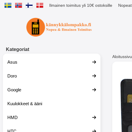
Ilmainen toimitus yli 10€ ostoksille
Nopeat 
Ostoskori laajennettu Tibro billig
Kategoriat
Aloitussivu
Asus
Muutk
Doro
Google
-51%
Kuulokkeet & ääni
HMD
HTC