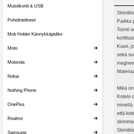
Bluetoot
Muistikortit & USB
kapasitee
Tuot
Skimblo
Puhelintelineet
Paikka p
Toimii 
Mob Holder Kännykkäpidike
korttita
Kuori, j
Moto
sekä su
Motorola
magneet
Materia
Nokia
Mikä on
Nothing Phone
Kotelo 
OnePlus
nimellä 
että kot
Realme
skimmau
Skimblo
Samsung