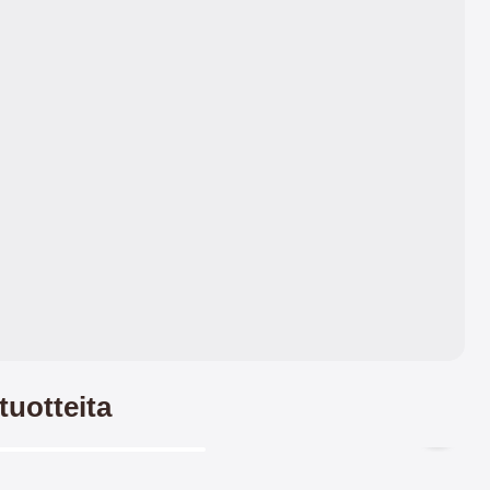
tuotteita
ntainer
Merkitse blow productListContainer
8%