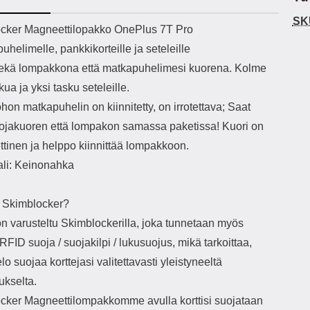
h-versio: 5.3 Akkukotelon
Lightning -johto tulee mukana. Tuote
SK
tti: 200 mha Kuunteluaika:
on CE-merkitty Input: AC100-240V
käy
ekuvaus
cker Magneettilopakko OnePlus 7T Pro
noin 4 tuntia
50/60Hz 0.8A Max Output: USB:
vahi
uhelimelle, pankkikorteille ja seteleille
DC5V/3.0A (15W) 9V/2.0A (18W)
au
12V/1.5 (18W) Type-C: 5V/3A
il
sekä lompakkona että matkapuhelimesi kuorena. Kolme
(PD15W) 9V/2.22A (PD20W)
sis
skua ja yksi tasku seteleille.
12V/1.67A(PD20W) Total Effekt:
paik
5V/3A Max Maximum output: 20.W
kla
ohon matkapuhelin on kiinnitetty, on irrotettava; Saat
Max Johdon pituus: 1 metri Väri:
s
ojakuoren että lompakon samassa paketissa! Kuori on
Valkoinen
väreissä Materiaali
Yks
tinen ja helppo kiinnittää lompakkoon.
Kot
ali: Keinonahka
o
mat
ko
 Skimblocker?
hei
on varusteltu Skimblockerilla, joka tunnetaan myös
RFID suoja / suojakilpi / lukusuojus, mikä tarkoittaa,
k
As
elo suojaa korttejasi valitettavasti yleistyneeltä
kselta.
lo
ajat
cker Magneettilompakkomme avulla korttisi suojataan