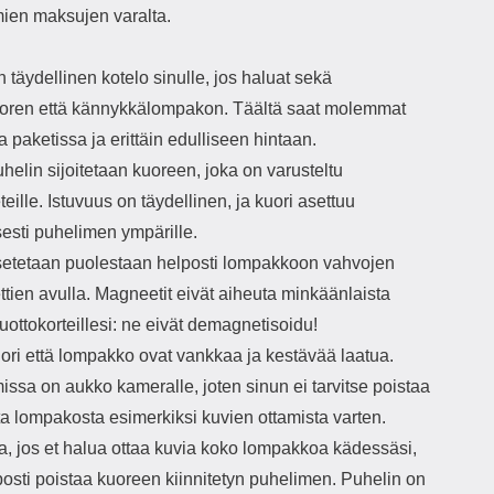
mien maksujen varalta.
täydellinen kotelo sinulle, jos haluat sekä
oren että kännykkälompakon. Täältä saat molemmat
paketissa ja erittäin edulliseen hintaan.
elin sijoitetaan kuoreen, joka on varusteltu
ille. Istuvuus on täydellinen, ja kuori asettuu
sesti puhelimen ympärille.
setetaan puolestaan helposti lompakkoon vahvojen
tien avulla. Magneetit eivät aiheuta minkäänlaista
luottokorteillesi: ne eivät demagnetisoidu!
ori että lompakko ovat vankkaa ja kestävää laatua.
ssa on aukko kameralle, joten sinun ei tarvitse poistaa
ta lompakosta esimerkiksi kuvien ottamista varten.
ta, jos et halua ottaa kuvia koko lompakkoa kädessäsi,
posti poistaa kuoreen kiinnitetyn puhelimen. Puhelin on