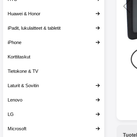
Huawei & Honor
Langat
iPadit, lukulaitteet & tabletit
XO-X33 Bl
iPhone
X33 ov
kuulo
36.9
Mukan
Korttitaskut
kuulokk
menetä 
Tietokone & TV
laturina k
käytössä
koteloon, 
Laturit & Sovitin
kuunne
Molempi
Lenovo
eriksee
varustet
voidaan k
LG
Bluetoot
hyvän
Microsoft
yhteyde
Tuote
joka kest