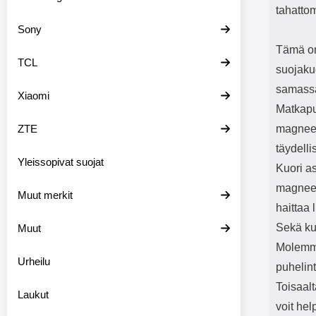
tahatto
Sony
Tämä on 
TCL
suojaku
samassa 
Xiaomi
Matkapuh
ZTE
magneete
täydelli
Yleissopivat suojat
Kuori a
magneet
Muut merkit
haittaa 
Sekä ku
Muut
Molemmi
Urheilu
puhelin
Toisaal
Laukut
voit hel