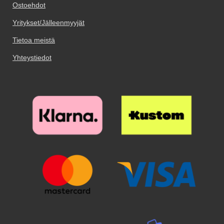
Ostoehdot
huolellisesti puhdistettu ennen
huolellisesti puhdistettu ennen
kuin asetat näytönsuojan
kuin asetat näytönsuojan
Yritykset/Jälleenmyyjät
paikoilleen. Kostea ja kuiva
paikoilleen. Kostea ja kuiva
puhdistuspyyhe tulevat paketissa
puhdistuspyyhe tulevat paketissa
Tietoa meistä
mukana. Puhdista teipillä
mukana. Puhdista teipillä
viimeisetkin pölyhiukkaset.
viimeisetkin pölyhiukkaset.
Yhteystiedot
Puhdistamiseen kannattaa
Puhdistamiseen kannattaa
panostaa, sillä pienikin näytölle
panostaa, sillä pienikin näytölle
jäävä pölyhiukkanen näkyy
jäävä pölyhiukkanen näkyy
selvästi suojalasin alta. Poista
selvästi suojalasin alta. Poista
suojakalvo ja aseta lasi näytön
suojakalvo ja aseta lasi näytön
päälle. Katso tarkasti mihin
päälle. Katso tarkasti mihin
suojan haluat ennen kuin asetat
suojan haluat ennen kuin asetat
sen paikoilleen. Kun lasi on
sen paikoilleen. Kun lasi on
haluamallasi paikalla, laske se
haluamallasi paikalla, laske se
varovaisesti näyttöä vasten. Älä
varovaisesti näyttöä vasten. Älä
hankaa. Kun olen päästänyt
hankaa. Kun olen päästänyt
suojalasista irti, se "imeytyy"
suojalasista irti, se "imeytyy"
itsestään näyttöön kiinni.
itsestään näyttöön kiinni.
Mahdolliset ilmakuplat hierotaan
Mahdolliset ilmakuplat hierotaan
ulos laitaa kohden esimerkiksi
ulos laitaa kohden esimerkiksi
luottokortin avulla. Pienimmät
luottokortin avulla. Pienimmät
ilmakuplat voivat kadota itsestään
ilmakuplat voivat kadota itsestään