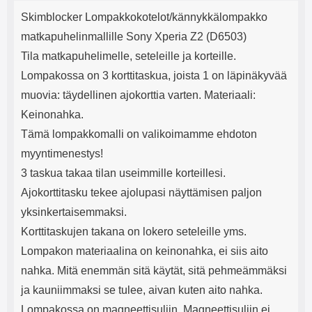
Tuotekuvaus
mha Kuunteluaika: noin 4 tuntia
Input: AC100-240V 50/60Hz 0.8A
j
Skimblocker Lompakkokotelot/kännykkälompakko
Max Output: USB: DC5V/3.0A
e
(15W) 9V/2.0A (18W) 12V/1.5
matkapuhelinmallille Sony Xperia Z2 (D6503)
(18W) Type-C: 5V/3A (PD15W)
Tila matkapuhelimelle, seteleille ja korteille.
9V/2.22A (PD20W)
12V/1.67A(PD20W) Total Effekt:
Lompakossa on 3 korttitaskua, joista 1 on läpinäkyvää
5V/3A Max Maximum output:
muovia: täydellinen ajokorttia varten. Materiaali:
20.W Max Johdon pituus: 1 metri
Väri: Valkoinen
Keinonahka.
Tämä lompakkomalli on valikoimamme ehdoton
myyntimenestys!
3 taskua takaa tilan useimmille korteillesi.
Ajokorttitasku tekee ajolupasi näyttämisen paljon
yksinkertaisemmaksi.
Korttitaskujen takana on lokero seteleille yms.
Lompakon materiaalina on keinonahka, ei siis aito
nahka. Mitä enemmän sitä käytät, sitä pehmeämmäksi
ja kauniimmaksi se tulee, aivan kuten aito nahka.
Lompakossa on magneettisuljin. Magneettisuljin ei