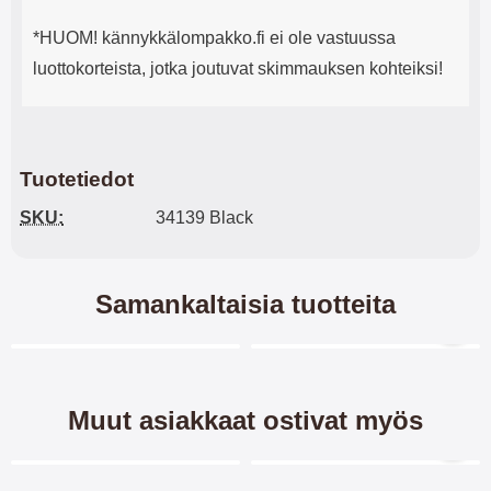
*HUOM! kännykkälompakko.fi ei ole vastuussa
luottokorteista, jotka joutuvat skimmauksen kohteiksi!
Tuotetiedot
SKU:
34139 Black
Samankaltaisia tuotteita
Merkitse blow productListContainer
Merkitse blow productL
Muut asiakkaat ostivat myös
Merkitse blow productListContainer
Merkitse blow productL