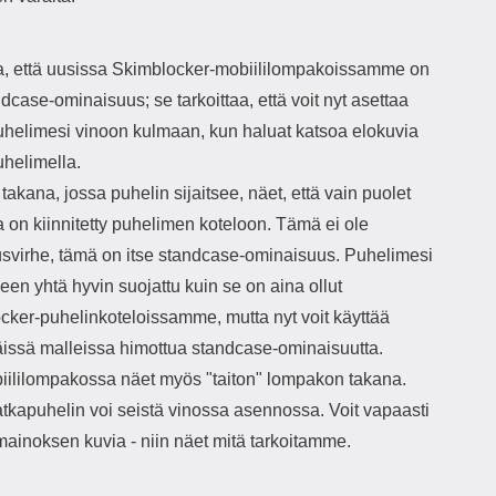
 että uusissa Skimblocker-mobiililompakoissamme on
dcase-ominaisuus; se tarkoittaa, että voit nyt asettaa
helimesi vinoon kulmaan, kun haluat katsoa elokuvia
helimella.
takana, jossa puhelin sijaitsee, näet, että vain puolet
 on kiinnitetty puhelimen koteloon. Tämä ei ole
usvirhe, tämä on itse standcase-ominaisuus. Puhelimesi
een yhtä hyvin suojattu kuin se on aina ollut
cker-puhelinkoteloissamme, mutta nyt voit käyttää
issä malleissa himottua standcase-ominaisuutta.
biililompakossa näet myös "taiton" lompakon takana.
tkapuhelin voi seistä vinossa asennossa. Voit vapaasti
mainoksen kuvia - niin näet mitä tarkoitamme.