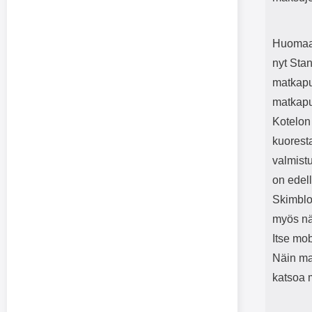
Huomaa,
nyt Stan
matkapu
matkapu
Kotelon 
kuoresta
valmist
on edell
Skimblo
myös nä
Itse mo
Näin ma
katsoa 