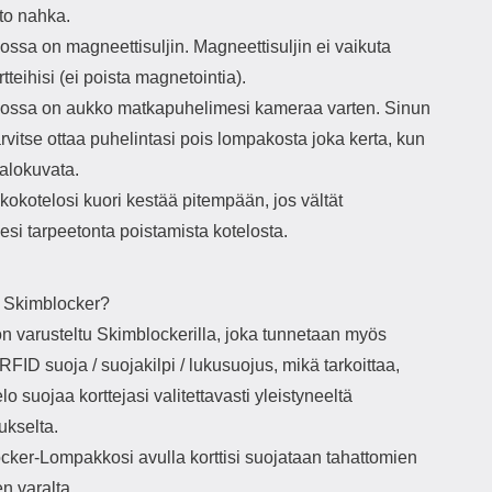
to nahka.
ssa on magneettisuljin. Magneettisuljin ei vaikuta
rtteihisi (ei poista magnetointia).
ssa on aukko matkapuhelimesi kameraa varten. Sinun
tarvitse ottaa puhelintasi pois lompakosta joka kerta, kun
valokuvata.
okotelosi kuori kestää pitempään, jos vältät
si tarpeetonta poistamista kotelosta.
 Skimblocker?
on varusteltu Skimblockerilla, joka tunnetaan myös
RFID suoja / suojakilpi / lukusuojus, mikä tarkoittaa,
elo suojaa korttejasi valitettavasti yleistyneeltä
kselta.
cker-Lompakkosi avulla korttisi suojataan tahattomien
n varalta.