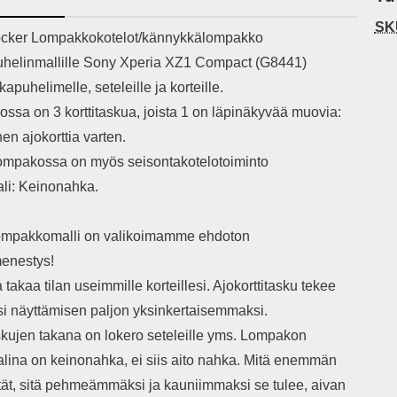
h-versio: 5.3 Akkukotelon
Lightning -johto tulee mukana. Tuote
u
SK
tti: 200 mha Kuunteluaika:
on CE-merkitty Input: AC100-240V
m
ekuvaus
cker Lompakkokotelot/kännykkälompakko
noin 4 tuntia
50/60Hz 0.8A Max Output: USB:
Ko
helinmallille Sony Xperia XZ1 Compact (G8441)
DC5V/3.0A (15W) 9V/2.0A (18W)
Kote
12V/1.5 (18W) Type-C: 5V/3A
ti
kapuhelimelle, seteleille ja korteille.
(PD15W) 9V/2.22A (PD20W)
aukk
ssa on 3 korttitaskua, joista 1 on läpinäkyvää muovia:
12V/1.67A(PD20W) Total Effekt:
tarv
5V/3A Max Maximum output: 20.W
v
nen ajokorttia varten.
Max Johdon pituus: 1 metri Väri:
lisäl
lompakossa on myös seisontakotelotoiminto
Valkoinen
etu-
task
ali: Keinonahka.
ta
vetok
täm
mpakkomalli on valikoimamme ehdoton
Ja m
enestys!
sitä 
on
 takaa tilan useimmille korteillesi. Ajokorttitasku tekee
kiin
si näyttämisen paljon yksinkertaisemmaksi.
askujen takana on lokero seteleille yms. Lompakon
alina on keinonahka, ei siis aito nahka. Mitä enemmän
ytät, sitä pehmeämmäksi ja kauniimmaksi se tulee, aivan