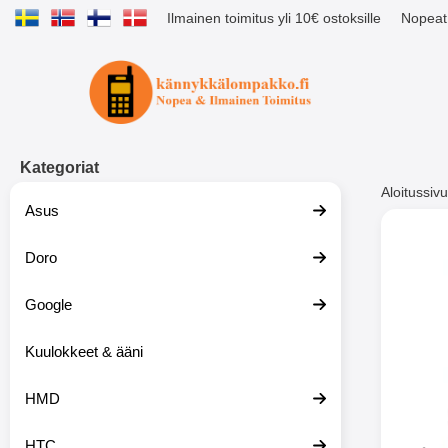
Ilmainen toimitus yli 10€ ostoksille
Nopeat 
Ostoskori laajennettu Tibro billig
Kategoriat
Aloitussivu
Asus
Muutk
Doro
Google
-51%
Kuulokkeet & ääni
HMD
HTC