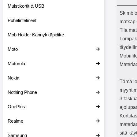
Bluetoot
Muistikortit & USB
kapasitee
Tuot
Skimblo
Puhelintelineet
matkapu
Tila mat
Mob Holder Kännykkäpidike
Lompako
täydelli
Moto
Mobiili
Motorola
Materia
Nokia
Tämä lo
myyntim
Nothing Phone
3 taskua
OnePlus
ajolupa
Korttit
Realme
materia
sitä kä
Samsung