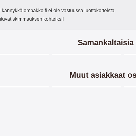
kännykkälompakko.fi ei ole vastuussa luottokorteista,
outuvat skimmauksen kohteiksi!
Samankaltaisia 
Merkitse blow productListContainer
Merkitse blow productListCo
-40%
Muut asiakkaat os
Merkitse blow productListContainer
Merkitse blow productListCo
uoja Sony Xperia XZ1
TPU-Designkotelo Sony Xperia
New
ompact (G8441)
XZ1 Compact (G8441)
S