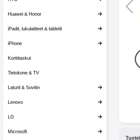
Huawei & Honor
Langat
iPadit, lukulaitteet & tabletit
XO-X33 Bl
iPhone
X33 ov
kuulo
36.9
Mukan
Korttitaskut
kuulokk
menetä 
Tietokone & TV
laturina k
käytössä
koteloon, 
Laturit & Sovitin
kuunne
Molempi
Lenovo
eriksee
varustet
voidaan k
LG
Bluetoot
hyvän
Microsoft
yhteyde
Tuote
joka kest