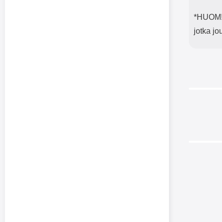
*HUOM! 
jotka j
-38%
Näytöns
C