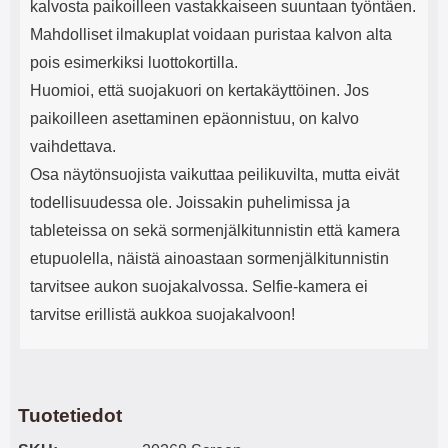
kalvosta paikoilleen vastakkaiseen suuntaan työntäen.
Mahdolliset ilmakuplat voidaan puristaa kalvon alta
pois esimerkiksi luottokortilla.
Huomioi, että suojakuori on kertakäyttöinen. Jos
paikoilleen asettaminen epäonnistuu, on kalvo
vaihdettava.
Osa näytönsuojista vaikuttaa peilikuvilta, mutta eivät
todellisuudessa ole. Joissakin puhelimissa ja
tableteissa on sekä sormenjälkitunnistin että kamera
etupuolella, näistä ainoastaan sormenjälkitunnistin
tarvitsee aukon suojakalvossa. Selfie-kamera ei
tarvitse erillistä aukkoa suojakalvoon!
Tuotetiedot