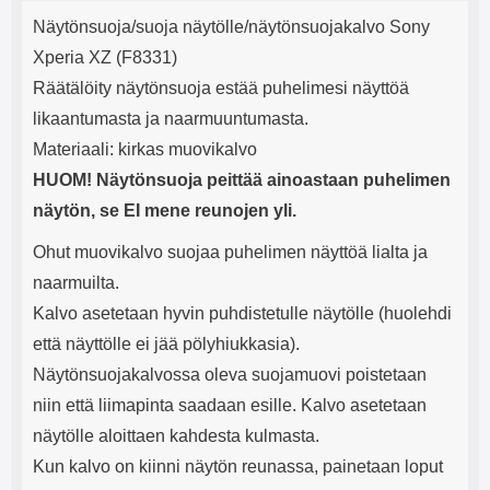
Tuotekuvaus
mha Kuunteluaika: noin 4 tuntia
Input: AC100-240V 50/60Hz 0.8A
j
Näytönsuoja/suoja näytölle/näytönsuojakalvo Sony
Max Output: USB: DC5V/3.0A
e
(15W) 9V/2.0A (18W) 12V/1.5
Xperia XZ (F8331)
(18W) Type-C: 5V/3A (PD15W)
Räätälöity näytönsuoja estää puhelimesi näyttöä
9V/2.22A (PD20W)
12V/1.67A(PD20W) Total Effekt:
likaantumasta ja naarmuuntumasta.
5V/3A Max Maximum output:
Materiaali: kirkas muovikalvo
20.W Max Johdon pituus: 1 metri
Väri: Valkoinen
HUOM! Näytönsuoja peittää ainoastaan puhelimen
näytön, se EI mene reunojen yli.
Ohut muovikalvo suojaa puhelimen näyttöä lialta ja
naarmuilta.
Kalvo asetetaan hyvin puhdistetulle näytölle (huolehdi
että näyttölle ei jää pölyhiukkasia).
Näytönsuojakalvossa oleva suojamuovi poistetaan
niin että liimapinta saadaan esille. Kalvo asetetaan
näytölle aloittaen kahdesta kulmasta.
Kun kalvo on kiinni näytön reunassa, painetaan loput