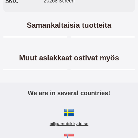
SKU:
20268 Screen
Samankaltaisia tuotteita
Merkitse blow productListContainer
Merkitse blow productL
4 variantit
4 variantit
-40%
Muut asiakkaat ostivat myös
Merkitse blow productListContainer
Merkitse blow productL
4 variantit
-40%
We are in several countries!
Hardcase Kotelo Sony
Crazy Horse Lompakko
Xperia XZ / XZs (F8331 /
Sony Xperia XZ / XZs (F8331
G8231)
/ G8231)
billigamobilskydd.se
Hardcase-kotelo Sony Xperia XZ
Crazy Horse lompakko/suojakuori
(F8331) Tyylikäs kotelo
Lompakko/Lompakkokotelo/känn