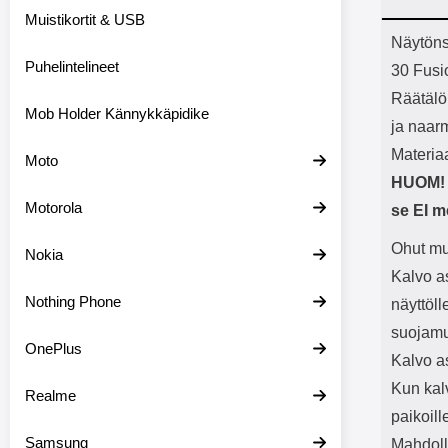
Bluetoot
Muistikortit & USB
kapasitee
Tuot
Näytöns
Puhelintelineet
30 Fusi
Räätälö
Mob Holder Kännykkäpidike
ja naar
Materiaa
Moto
HUOM! 
Motorola
se EI m
Ohut mu
Nokia
Kalvo as
Nothing Phone
näyttöl
suojamuo
OnePlus
Kalvo a
Kun kal
Realme
paikoil
Samsung
Mahdolli