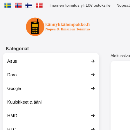
Ilmainen toimitus yli 10€ ostoksille
Nopeat 
Ostoskori laajennettu Tibro billig
Kategoriat
Aloitussivu
Asus
Muutk
Doro
Google
-51%
Kuulokkeet & ääni
HMD
HTC