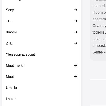
esimerki
Sony
Huomioi,
asettam
TCL
Osa näyt
Xiaomi
todellis
sekä sor
ZTE
ainoast
Selfie-k
Yleissopivat suojat
Muut merkit
Muut
Urheilu
-28%
Laukut