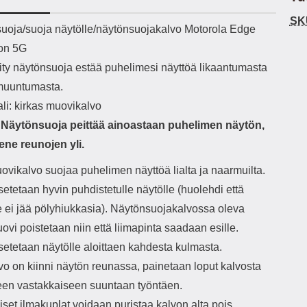
h-versio: 5.3 Akkukotelon
Lightning -johto tulee mukana. Tuote
SK
tti: 200 mha Kuunteluaika:
on CE-merkitty Input: AC100-240V
käy
ekuvaus
uoja/suoja näytölle/näytönsuojakalvo Motorola Edge
noin 4 tuntia
50/60Hz 0.8A Max Output: USB:
vahi
on 5G
DC5V/3.0A (15W) 9V/2.0A (18W)
au
12V/1.5 (18W) Type-C: 5V/3A
il
ity näytönsuoja estää puhelimesi näyttöä likaantumasta
(PD15W) 9V/2.22A (PD20W)
sis
muuntumasta.
12V/1.67A(PD20W) Total Effekt:
paik
5V/3A Max Maximum output: 20.W
kla
li: kirkas muovikalvo
Max Johdon pituus: 1 metri Väri:
s
Näytönsuoja peittää ainoastaan puhelimen näytön,
Valkoinen
väreissä Materiaali
Yks
ene reunojen yli.
Kot
o
ovikalvo suojaa puhelimen näyttöä lialta ja naarmuilta.
mat
etetaan hyvin puhdistetulle näytölle (huolehdi että
ko
le ei jää pölyhiukkasia). Näytönsuojakalvossa oleva
hei
vi poistetaan niin että liimapinta saadaan esille.
k
setetaan näytölle aloittaen kahdesta kulmasta.
As
vo on kiinni näytön reunassa, painetaan loput kalvosta
lo
leen vastakkaiseen suuntaan työntäen.
ajat
set ilmakuplat voidaan puristaa kalvon alta pois