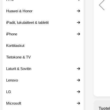
Huawei & Honor
Langat
iPadit, lukulaitteet & tabletit
XO-X33 Bl
iPhone
X33 ov
kuulo
36.9
Mukan
Korttitaskut
kuulokk
menetä 
Tietokone & TV
laturina k
käytössä
koteloon, 
Laturit & Sovitin
kuunne
Molempi
Lenovo
eriksee
varustet
voidaan k
LG
Bluetoot
hyvän
Microsoft
yhteyde
Tuote
joka kest