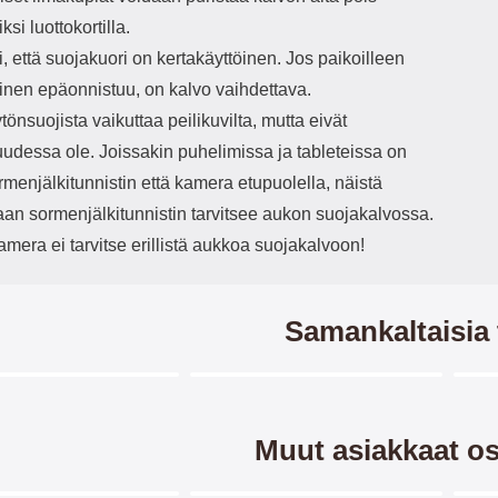
ksi luottokortilla.
 että suojakuori on kertakäyttöinen. Jos paikoilleen
inen epäonnistuu, on kalvo vaihdettava.
önsuojista vaikuttaa peilikuvilta, mutta eivät
uudessa ole. Joissakin puhelimissa ja tableteissa on
menjälkitunnistin että kamera etupuolella, näistä
aan sormenjälkitunnistin tarvitsee aukon suojakalvossa.
amera ei tarvitse erillistä aukkoa suojakalvoon!
Samankaltaisia 
Merkitse blow productListContainer
Merkitse blow productListCo
7 variantit
6 variantit
-28%
-3
Muut asiakkaat os