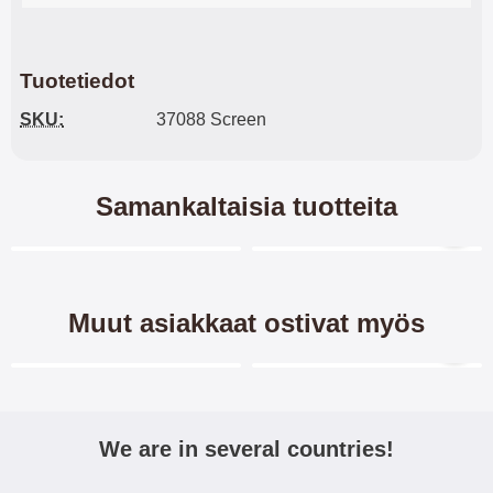
Tuotetiedot
SKU:
37088 Screen
Samankaltaisia tuotteita
Merkitse blow productListContainer
Merkitse blow productL
2 variantit
-26%
Muut asiakkaat ostivat myös
Merkitse blow productListContainer
Merkitse blow productL
7 variantit
7 variantit
We are in several countries!