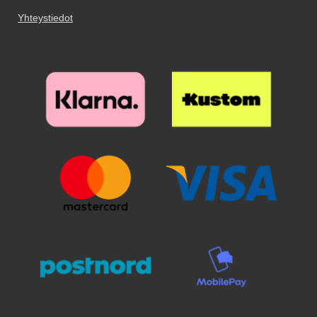
joistakin malleista saattaa olla
suojakalvo ja aseta lasi näytön
Yhteystiedot
vain yhtä väriä varastossa.
päälle. Katso tarkasti mihin
suojan haluat ennen kuin asetat
sen paikoilleen. Kun lasi on
haluamallasi paikalla, laske se
varovaisesti näyttöä vasten. Älä
hankaa. Kun olen päästänyt
suojalasista irti, se "imeytyy"
itsestään näyttöön kiinni.
Mahdolliset ilmakuplat hierotaan
ulos laitaa kohden esimerkiksi
luottokortin avulla. Pienimmät
ilmakuplat voivat kadota itsestään
24 tunnin sisällä. Puhelimesi
näyttö on nyt suojattu parhaalla
mahdollisella tavalla! Kannattaa
panostaa hieman ylimääräistä
näytönsuojaan. Karaistusta
lasista /lasista valmistettu
näytönsuoja suojaa tehokkaasti
puhelintasi naarmuilta ja vedeltä.
Vaikka puhelin putoaisi lattialle ja
lasi halkeaisi, selviää puhelimesi