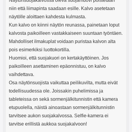
Näytönsuojakalvossa oleva suojamuovi poistetaan
niin että liimapinta saadaan esille. Kalvo asetetaan
näytölle aloittaen kahdesta kulmasta.
Kun kalvo on kiinni näytön reunassa, painetaan loput
kalvosta paikoilleen vastakkaiseen suuntaan työntäen.
Mahdolliset ilmakuplat voidaan puristaa kalvon alta
pois esimerkiksi luottokortilla.
Huomioi, että suojakuori on kertakäyttöinen. Jos
paikoilleen asettaminen epäonnistuu, on kalvo
vaihdettava.
Osa näytönsuojista vaikuttaa peilikuvilta, mutta eivät
todellisuudessa ole. Joissakin puhelimissa ja
tableteissa on sekä sormenjälkitunnistin että kamera
etupuolella, näistä ainoastaan sormenjälkitunnistin
tarvitsee aukon suojakalvossa. Selfie-kamera ei
tarvitse erillistä aukkoa suojakalvoon!