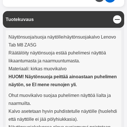
mha Kuunteluaika: noin 4 tuntia
Input: AC100-240V 50/60Hz 0.8A
Max Output: USB: DC5V/3.0A
(15W) 9V/2.0A (18W) 12V/1.5
(18W) Type-C: 5V/3A (PD15W)
S
Tuotekuvaus
9V/2.22A (PD20W)
u
l
12V/1.67A(PD20W) Total Effekt:
Tuotekuvaus
j
5V/3A Max Maximum output:
Näytönsuoja/suoja näytölle/näytönsuojakalvo Lenovo
e
20.W Max Johdon pituus: 1 metri
Tab M8 ZA5G
Väri: Valkoinen
Räätälöity näytönsuoja estää puhelimesi näyttöä
likaantumasta ja naarmuuntumasta.
Materiaali: kirkas muovikalvo
HUOM! Näytönsuoja peittää ainoastaan puhelimen
näytön, se EI mene reunojen yli.
Ohut muovikalvo suojaa puhelimen näyttöä lialta ja
naarmuilta.
Kalvo asetetaan hyvin puhdistetulle näytölle (huolehdi
että näyttölle ei jää pölyhiukkasia).