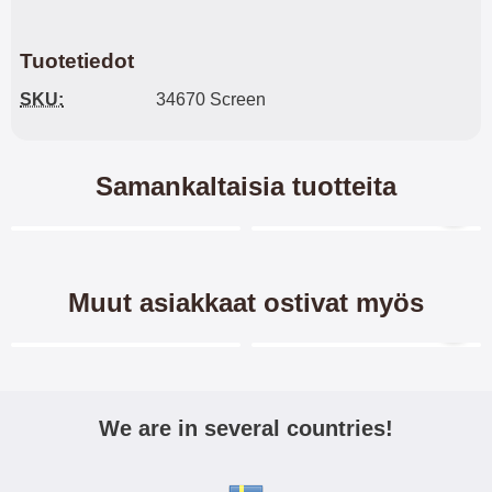
Tuotetiedot
SKU:
34670 Screen
Samankaltaisia tuotteita
Merkitse blow productListContainer
Merkitse blow productL
3 variantit
-40%
Muut asiakkaat ostivat myös
Merkitse blow productListContainer
Merkitse blow productL
3 variantit
We are in several countries!