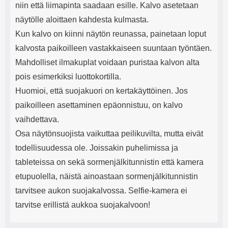
niin että liimapinta saadaan esille. Kalvo asetetaan
näytölle aloittaen kahdesta kulmasta.
Kun kalvo on kiinni näytön reunassa, painetaan loput
kalvosta paikoilleen vastakkaiseen suuntaan työntäen.
Mahdolliset ilmakuplat voidaan puristaa kalvon alta
pois esimerkiksi luottokortilla.
Huomioi, että suojakuori on kertakäyttöinen. Jos
paikoilleen asettaminen epäonnistuu, on kalvo
vaihdettava.
Osa näytönsuojista vaikuttaa peilikuvilta, mutta eivät
todellisuudessa ole. Joissakin puhelimissa ja
tableteissa on sekä sormenjälkitunnistin että kamera
etupuolella, näistä ainoastaan sormenjälkitunnistin
tarvitsee aukon suojakalvossa. Selfie-kamera ei
tarvitse erillistä aukkoa suojakalvoon!