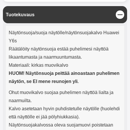
mha Kuunteluaika: noin 4 tuntia
Input: AC100-240V 50/60Hz 0.8A
Max Output: USB: DC5V/3.0A
(15W) 9V/2.0A (18W) 12V/1.5
S
Tuotekuvaus
(18W) Type-C: 5V/3A (PD15W)
u
9V/2.22A (PD20W)
l
Tuotekuvaus
j
12V/1.67A(PD20W) Total Effekt:
Näytönsuoja/suoja näytölle/näytönsuojakalvo Huawei
e
5V/3A Max Maximum output:
Y6s
20.W Max Johdon pituus: 1 metri
Väri: Valkoinen
Räätälöity näytönsuoja estää puhelimesi näyttöä
likaantumasta ja naarmuuntumasta.
Materiaali: kirkas muovikalvo
HUOM! Näytönsuoja peittää ainoastaan puhelimen
näytön, se EI mene reunojen yli.
Ohut muovikalvo suojaa puhelimen näyttöä lialta ja
naarmuilta.
Kalvo asetetaan hyvin puhdistetulle näytölle (huolehdi
että näyttölle ei jää pölyhiukkasia).
Näytönsuojakalvossa oleva suojamuovi poistetaan