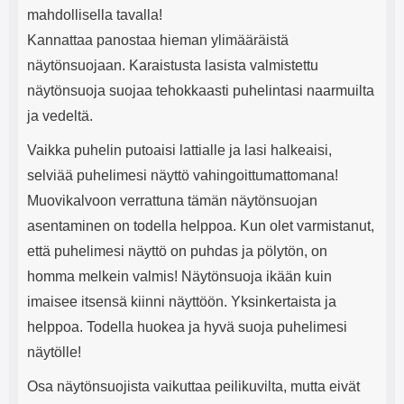
mahdollisella tavalla!
Kannattaa panostaa hieman ylimääräistä
näytönsuojaan. Karaistusta lasista valmistettu
näytönsuoja suojaa tehokkaasti puhelintasi naarmuilta
ja vedeltä.
Vaikka puhelin putoaisi lattialle ja lasi halkeaisi,
selviää puhelimesi näyttö vahingoittumattomana!
Muovikalvoon verrattuna tämän näytönsuojan
asentaminen on todella helppoa. Kun olet varmistanut,
että puhelimesi näyttö on puhdas ja pölytön, on
homma melkein valmis! Näytönsuoja ikään kuin
imaisee itsensä kiinni näyttöön. Yksinkertaista ja
helppoa. Todella huokea ja hyvä suoja puhelimesi
näytölle!
Osa näytönsuojista vaikuttaa peilikuvilta, mutta eivät