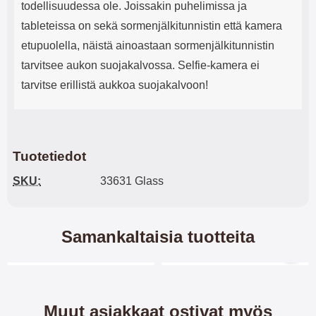
todellisuudessa ole. Joissakin puhelimissa ja
tableteissa on sekä sormenjälkitunnistin että kamera
etupuolella, näistä ainoastaan sormenjälkitunnistin
tarvitsee aukon suojakalvossa. Selfie-kamera ei
tarvitse erillistä aukkoa suojakalvoon!
Tuotetiedot
SKU:
33631 Glass
Samankaltaisia tuotteita
Merkitse blow productListContainer
Merkitse blow productL
7 variantit
7 variantit
Muut asiakkaat ostivat myös