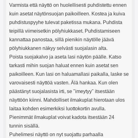
Varmista että näyttö on huolellisesti puhdistettu ennen
kuin asetat näytönsuojan paikoilleen. Kostea ja kuiva
puhdistuspyyhe tulevat paketissa mukana. Puhdista
teipillä viimeisetkin pölyhiukkaset. Puhdistamiseen
kannattaa panostaa, sillä pienikin näytölle jäävä
pölyhiukkanen näkyy selvästi suojalasin alta.
Poista suojakalvo ja aseta lasi näytön päälle. Katso
tarkasti mihin suojan haluat ennen kuin asetat sen
paikoilleen. Kun lasi on haluamallasi paikalla, laske se
varovaisesti näyttöä vasten. Älä hankaa. Kun olen
päästänyt suojalasista irti, se "imeytyy" itsestään
näyttöön kiinni. Mahdolliset ilmakuplat hierotaan ulos
laitaa kohden esimerkiksi luottokortin avulla.
Pienimmät ilmakuplat voivat kadota itsestään 24
tunnin sisällä.
Puhelimesi näyttö on nyt suojattu parhaalla