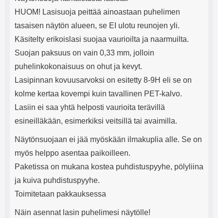
HUOM! Lasisuoja peittää ainoastaan puhelimen
tasaisen näytön alueen, se EI ulotu reunojen yli.
Käsitelty erikoislasi suojaa vaurioilta ja naarmuilta.
Suojan paksuus on vain 0,33 mm, jolloin
puhelinkokonaisuus on ohut ja kevyt.
Lasipinnan kovuusarvoksi on esitetty 8-9H eli se on
kolme kertaa kovempi kuin tavallinen PET-kalvo.
Lasiin ei saa yhtä helposti vaurioita terävillä
esineilläkään, esimerkiksi veitsillä tai avaimilla.
Näytönsuojaan ei jää myöskään ilmakuplia alle. Se on
myös helppo asentaa paikoilleen.
Paketissa on mukana kostea puhdistuspyyhe, pölyliina
ja kuiva puhdistuspyyhe.
Toimitetaan pakkauksessa
Näin asennat lasin puhelimesi näytölle!