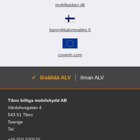
mobiltasken.dk
kannykkalompakko.fi
coverin.com
Aktivoi:
Sisältää ALV
Ilman ALV
Alatunnisteen sisältö Sekalaista tietoa ja l
Tibro billiga mobilskydd AB
Värdshusgatan 4
543 51 Tibro
Sverige
Tel:
+46 504 500525