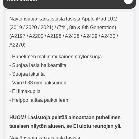
mha Kuunteluaika: noin 4 tuntia
Input: AC100-240V 50/60Hz 0.8A
u
Max Output: USB: DC5V/3.0A
l
Tuotekuvaus
(15W) 9V/2.0A (18W) 12V/1.5
j
Näytönsuoja karkaistusta lasista Apple iPad 10.2
(18W) Type-C: 5V/3A (PD15W)
e
9V/2.22A (PD20W)
(2019 / 2020 / 2021) / (7th , 8th & 9th Generation)
12V/1.67A(PD20W) Total Effekt:
(A2197 / A2200 / A2198 / A2428 / A2429 / A2430 /
5V/3A Max Maximum output:
20.W Max Johdon pituus: 1 metri
A2270)
Väri: Valkoinen
- Puhelimen mallin mukainen näytönsuoja
- Suojaa lasia halkeamilta
- Suojaa iskuilta
- Vain 0,33 mm paksuinen
- Ei ilmakuplia
- Helppo laittaa paikoilleen
HUOM! Lasisuoja peittää ainoastaan puhelimen
tasaisen näytön alueen, se EI ulotu reunojen yli.
Näytönsuoja karkaistusta lasista.