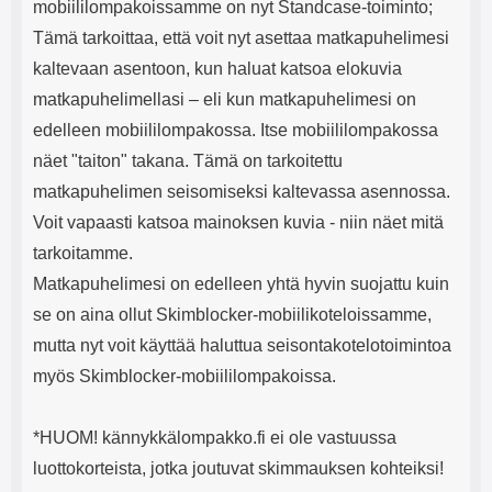
mobiililompakoissamme on nyt Standcase-toiminto;
Tämä tarkoittaa, että voit nyt asettaa matkapuhelimesi
kaltevaan asentoon, kun haluat katsoa elokuvia
matkapuhelimellasi – eli kun matkapuhelimesi on
edelleen mobiililompakossa. Itse mobiililompakossa
näet "taiton" takana. Tämä on tarkoitettu
matkapuhelimen seisomiseksi kaltevassa asennossa.
Voit vapaasti katsoa mainoksen kuvia - niin näet mitä
tarkoitamme.
Matkapuhelimesi on edelleen yhtä hyvin suojattu kuin
se on aina ollut Skimblocker-mobiilikoteloissamme,
mutta nyt voit käyttää haluttua seisontakotelotoimintoa
myös Skimblocker-mobiililompakoissa.
*HUOM! kännykkälompakko.fi ei ole vastuussa
luottokorteista, jotka joutuvat skimmauksen kohteiksi!