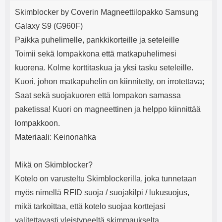
Tuotekuvaus
mha Kuunteluaika: noin 4 tuntia
Input: AC100-240V 50/60Hz 0.8A
j
Skimblocker by Coverin Magneettilopakko Samsung
Max Output: USB: DC5V/3.0A
e
(15W) 9V/2.0A (18W) 12V/1.5
Galaxy S9 (G960F)
(18W) Type-C: 5V/3A (PD15W)
Paikka puhelimelle, pankkikorteille ja seteleille
9V/2.22A (PD20W)
12V/1.67A(PD20W) Total Effekt:
Toimii sekä lompakkona että matkapuhelimesi
5V/3A Max Maximum output:
kuorena. Kolme korttitaskua ja yksi tasku seteleille.
20.W Max Johdon pituus: 1 metri
Väri: Valkoinen
Kuori, johon matkapuhelin on kiinnitetty, on irrotettava;
Saat sekä suojakuoren että lompakon samassa
paketissa! Kuori on magneettinen ja helppo kiinnittää
lompakkoon.
Materiaali: Keinonahka
Mikä on Skimblocker?
Kotelo on varusteltu Skimblockerilla, joka tunnetaan
myös nimellä RFID suoja / suojakilpi / lukusuojus,
mikä tarkoittaa, että kotelo suojaa korttejasi
valitettavasti yleistyneeltä skimmaukselta.