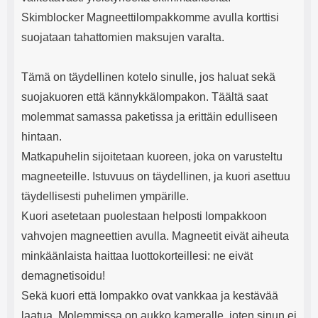
Skimblocker Magneettilompakkomme avulla korttisi
suojataan tahattomien maksujen varalta.
Tämä on täydellinen kotelo sinulle, jos haluat sekä
suojakuoren että kännykkälompakon. Täältä saat
molemmat samassa paketissa ja erittäin edulliseen
hintaan.
Matkapuhelin sijoitetaan kuoreen, joka on varusteltu
magneeteille. Istuvuus on täydellinen, ja kuori asettuu
täydellisesti puhelimen ympärille.
Kuori asetetaan puolestaan helposti lompakkoon
vahvojen magneettien avulla. Magneetit eivät aiheuta
minkäänlaista haittaa luottokorteillesi: ne eivät
demagnetisoidu!
Sekä kuori että lompakko ovat vankkaa ja kestävää
laatua. Molemmissa on aukko kameralle, joten sinun ei