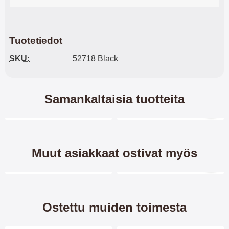
Tuotetiedot
SKU:
52718 Black
Samankaltaisia tuotteita
Merkitse blow productListContainer
Merkitse blow productL
5 variantit
5 variantit
Muut asiakkaat ostivat myös
Merkitse blow productListContainer
Merkitse blow productL
Ostettu muiden toimesta