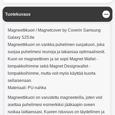
mha Kuunteluaika: noin 4 tuntia
Input: AC100-240V 50/60Hz 0.8A
Max Output: USB: DC5V/3.0A
(15W) 9V/2.0A (18W) 12V/1.5
S
Tuotekuvaus
(18W) Type-C: 5V/3A (PD15W)
u
9V/2.22A (PD20W)
l
Tuotekuvaus
12V/1.67A(PD20W) Total Effekt:
j
Magneettikuori / Magnetcover by Coverin Samsung
5V/3A Max Maximum output:
e
20.W Max Johdon pituus: 1 metri
Galaxy S25:lle
Väri: Valkoinen
Magneettikuori on vankka puhelimen suojakuori, joka
suojaa puhelimesi reunoja ja takaosaa optimaalisesti.
Kuori on magneettinen ja se sopii Magnet Wallet -
lompakkoihimme sekä Magnet Designwallet -
lompakkoihimme, mutta voit myös käyttää kuorta
sellaisenaan.
Materiaali: PU-nahka
Magneettikuori on varustettu magneeteilla, joten voit
asettaa puhelimesi esimerkiksi jääkaapin oveen
ruokaa laittaessasi. Kuoren istuvuus on täydellinen ja