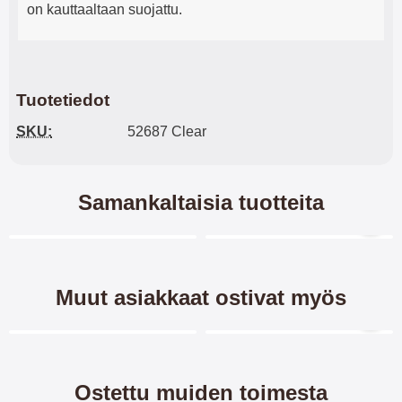
on kauttaaltaan suojattu.
Tuotetiedot
SKU:
52687 Clear
Samankaltaisia tuotteita
Merkitse blow productListContainer
Merkitse blow productL
5 variantit
7 variantit
Muut asiakkaat ostivat myös
Merkitse blow productListContainer
Merkitse blow productL
3 variantit
Ostettu muiden toimesta