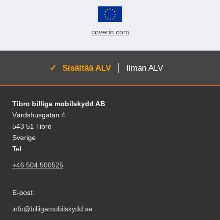
coverin.com
Aktivoi:
Sisältää ALV
Ilman ALV
Alatunnisteen sisältö Sekalaista tietoa ja l
Tibro billiga mobilskydd AB
Värdshusgatan 4
543 51 Tibro
Sverige
Tel:
+46 504 500525
E-post:
info@billigamobilskydd.se