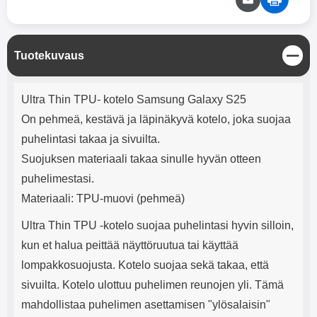
mha Kuunteluaika: noin 4 tuntia
Input: AC100-240V 50/60Hz 0.8A
Max Output: USB: DC5V/3.0A
(15W) 9V/2.0A (18W) 12V/1.5
(18W) Type-C: 5V/3A (PD15W)
S
Tuotekuvaus
9V/2.22A (PD20W)
u
12V/1.67A(PD20W) Total Effekt:
l
5V/3A Max Maximum output:
Tuotekuvaus
j
Ultra Thin TPU- kotelo Samsung Galaxy S25
20.W Max Johdon pituus: 1 metri
e
Väri: Valkoinen
On pehmeä, kestävä ja läpinäkyvä kotelo, joka suojaa
puhelintasi takaa ja sivuilta.
Suojuksen materiaali takaa sinulle hyvän otteen
puhelimestasi.
Materiaali: TPU-muovi (pehmeä)
Ultra Thin TPU -kotelo suojaa puhelintasi hyvin silloin,
kun et halua peittää näyttöruutua tai käyttää
lompakkosuojusta. Kotelo suojaa sekä takaa, että
sivuilta. Kotelo ulottuu puhelimen reunojen yli. Tämä
mahdollistaa puhelimen asettamisen "ylösalaisin"