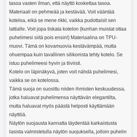
tasoa vasten ilman, että näyttö koskettaa tasoa.
Materiaali on pehmeää ja kestävää. Voit vääntää
koteloa, eikä se mene rikki, vaikka pudottaisit sen
lattialle. Voit jopa tiskata kotelon (kunhan muistat ottaa
puhelimesi siitä pois ensin!) Materiaalina on TPU-
muovi. Tämä on kovamuovia kestävämpää, mutta
ohuempaa kuin tavallinen silikonista tehty kotelo. Se
istuu puhelimeesi hyvin ja tiiviisti.
Kotelo on läpinäkyvä, joten voit nähdä puhelimesi,
vaikka se on kotelossa.
Tämä suoja on suosittu niiden ihmisten keskuudessa,
jotka haluavat puhelimensa näyttävän elegantilta,
mutta haluavat myös päästä helposti käyttämään
näyttöä.
Näytön suojausta kannatta täydentää karkaistusta
lasista valmistetulla näytön suojuksella, jolloin puhelin