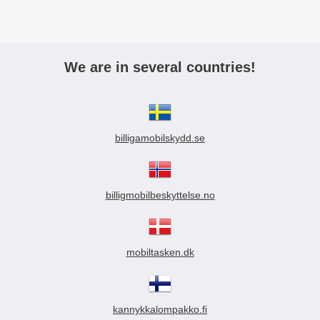
kaikkiin painikkeisiin ja liitäntöihin
• Suojaa sekä etu- että takapuolta
naarmuilta ja iskuilta
Ominaisuudet: • PU-nahkainen
lompakkokotelo • 3 korttitaskua ja
We are in several countries!
1 setelitasku • TPU-sisäkuori
(joustava ja iskunkestävä) • RFID-
suojaus lisäturvaa varten •
Jalustatoiminto handsfree-
käyttöön • Ohut muotoilu ilman
billigamobilskydd.se
suurta magneettiläppää • Tyylikäs
ja moderni viimeistely Premium
Lompakkokotelo Slim on
erinomainen valinta, kun haluat
billigmobilbeskyttelse.no
yhdistää tyylin, käytännöllisyyden
ja suojan yhteen koteloon.
mobiltasken.dk
kannykkalompakko.fi