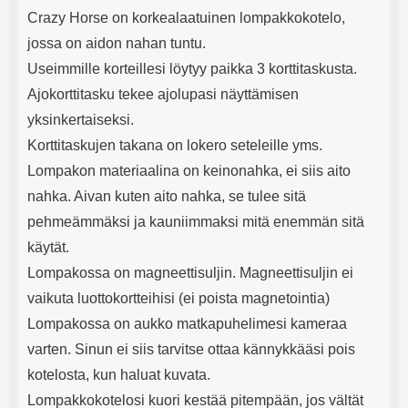
Crazy Horse on korkealaatuinen lompakkokotelo,
jossa on aidon nahan tuntu.
Useimmille korteillesi löytyy paikka 3 korttitaskusta.
Ajokorttitasku tekee ajolupasi näyttämisen
yksinkertaiseksi.
Korttitaskujen takana on lokero seteleille yms.
Lompakon materiaalina on keinonahka, ei siis aito
nahka. Aivan kuten aito nahka, se tulee sitä
pehmeämmäksi ja kauniimmaksi mitä enemmän sitä
käytät.
Lompakossa on magneettisuljin. Magneettisuljin ei
vaikuta luottokortteihisi (ei poista magnetointia)
Lompakossa on aukko matkapuhelimesi kameraa
varten. Sinun ei siis tarvitse ottaa kännykkääsi pois
kotelosta, kun haluat kuvata.
Lompakkokotelosi kuori kestää pitempään, jos vältät