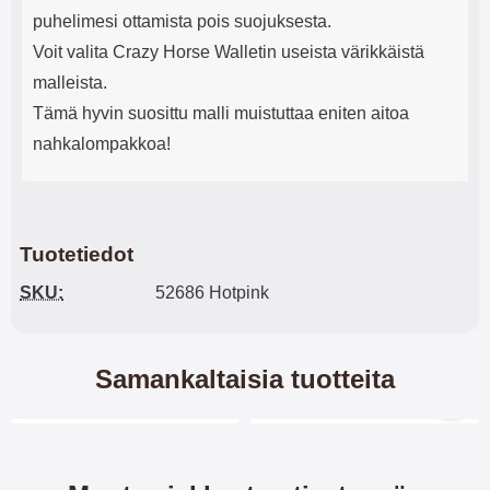
puhelimesi ottamista pois suojuksesta.
Voit valita Crazy Horse Walletin useista värikkäistä
malleista.
Tämä hyvin suosittu malli muistuttaa eniten aitoa
nahkalompakkoa!
Tuotetiedot
SKU:
52686 Hotpink
Samankaltaisia tuotteita
Merkitse blow productListContainer
Merkitse blow productL
3 variantit
6 variantit