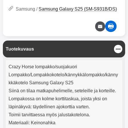
mha Kuunteluaika: noin 4 tuntia
Input: AC100-240V 50/60Hz 0.8A
Max Output: USB: DC5V/3.0A
Samsung /
Samsung Galaxy S25 (SM-S931B/DS)
(15W) 9V/2.0A (18W) 12V/1.5
(18W) Type-C: 5V/3A (PD15W)
9V/2.22A (PD20W)
12V/1.67A(PD20W) Total Effekt:
5V/3A Max Maximum output:
20.W Max Johdon pituus: 1 metri
Väri: Valkoinen
S
Tuotekuvaus
u
l
Tuotekuvaus
j
Crazy Horse lompakko/suojakuori
e
Lompakko/Lompakkokotelo/kännykkälompakko/känny
kkäkotelo Samsung Galaxy S25
Siinä on tilaa matkapuhelimelle, seteleille ja korteille.
Lompakossa on kolme korttitaskua, joista yksi on
läpinäkyvä: täydellinen ajokorttia varten.
Toimii tarvittaessa myös jalustakotelona.
Materiaali: Keinonahka